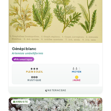
Génépi blanc
Artemisia umbelliformis
🌱
Aromatique
☀️
☀️
☀️
💧
💧
💧
PLEIN SOLEIL
MOYEN
❄️
❄️
❄️
RUSTIQUE
JAUNE
🍃
ASTERACEAE
🌲
ARBUSTE