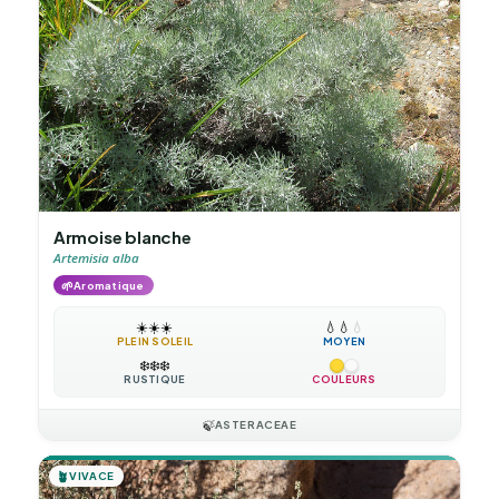
Armoise blanche
Artemisia alba
🌱
Aromatique
☀️
☀️
☀️
💧
💧
💧
PLEIN SOLEIL
MOYEN
❄️
❄️
❄️
RUSTIQUE
COULEURS
🍃
ASTERACEAE
🪴
VIVACE