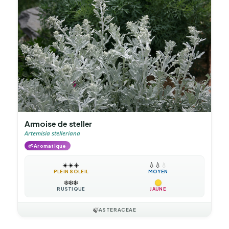
Armoise de steller
Artemisia stelleriana
🌱
Aromatique
☀️
☀️
☀️
💧
💧
💧
PLEIN SOLEIL
MOYEN
❄️
❄️
❄️
RUSTIQUE
JAUNE
🍃
ASTERACEAE