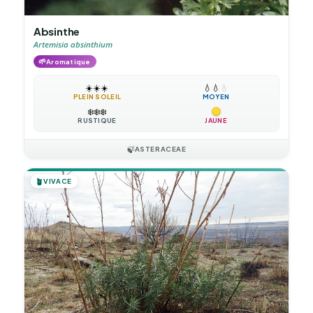
Absinthe
Artemisia absinthium
🌱
Aromatique
☀️
☀️
☀️
💧
💧
💧
PLEIN SOLEIL
MOYEN
❄️
❄️
❄️
RUSTIQUE
JAUNE
🍃
ASTERACEAE
🪴
VIVACE