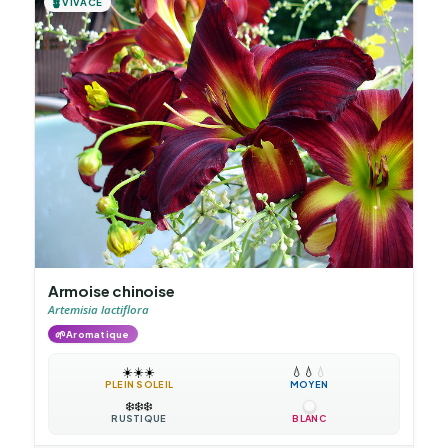
🪴
VIVACE
Armoise chinoise
Artemisia lactiflora
🌱
Aromatique
☀️
☀️
☀️
💧
💧
💧
PLEIN SOLEIL
MOYEN
❄️
❄️
❄️
RUSTIQUE
BLANC