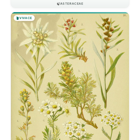
🍃
ASTERACEAE
🪴
VIVACE