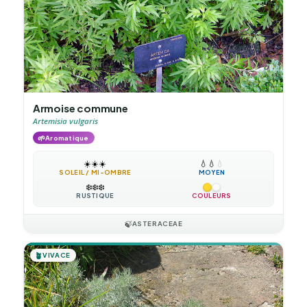
Armoise commune
Artemisia vulgaris
🌱
Aromatique
☀️
☀️
☀️
💧
💧
💧
SOLEIL / MI-OMBRE
MOYEN
❄️
❄️
❄️
RUSTIQUE
COULEURS
🍃
ASTERACEAE
🪴
VIVACE