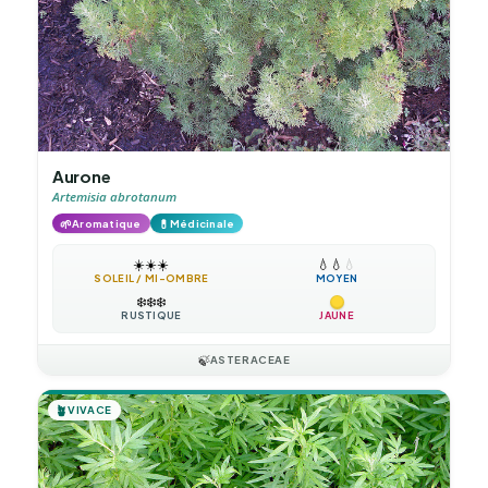
Aurone
Artemisia abrotanum
🌱
💊
Aromatique
Médicinale
☀️
☀️
☀️
💧
💧
💧
SOLEIL / MI-OMBRE
MOYEN
❄️
❄️
❄️
RUSTIQUE
JAUNE
🍃
ASTERACEAE
🪴
VIVACE