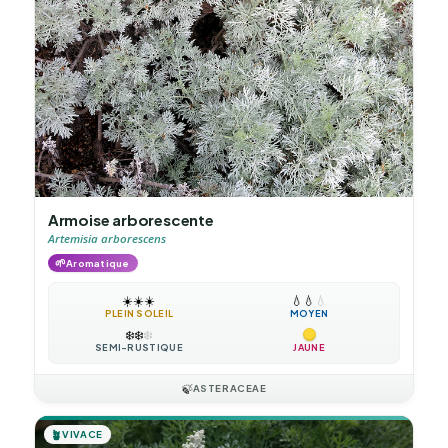
Armoise arborescente
Artemisia arborescens
🌱
Aromatique
☀️
☀️
☀️
💧
💧
💧
PLEIN SOLEIL
MOYEN
❄️
❄️
❄️
SEMI-RUSTIQUE
JAUNE
🍃
ASTERACEAE
🪴
VIVACE