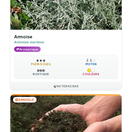
Armoise
Artemisia maritima
🌱
Aromatique
☀️
☀️
☀️
💧
💧
💧
PLEIN SOLEIL
MOYEN
❄️
❄️
❄️
RUSTIQUE
COULEURS
🍃
ASTERACEAE
🌻
ANNUELLE