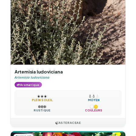
Artemisia ludoviciana
Artemisia ludoviciana
🌱
Aromatique
☀️
☀️
☀️
💧
💧
💧
PLEIN SOLEIL
MOYEN
❄️
❄️
❄️
RUSTIQUE
COULEURS
🍃
ASTERACEAE