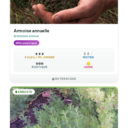
Armoise annuelle
Artemisia annua
🌱
Aromatique
☀️
☀️
☀️
💧
💧
💧
SOLEIL / MI-OMBRE
MOYEN
❄️
❄️
❄️
RUSTIQUE
JAUNE
🍃
ASTERACEAE
🌲
ARBUSTE