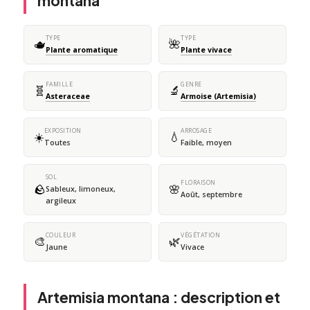
montana
TYPE
TYPE
🫖
🌺
Plante aromatique
Plante vivace
FAMILLE
GENRE
🧬
🔬
Asteraceae
Armoise (Artemisia)
EXPOSITION
ARROSAGE
☀️
💧
Toutes
Faible, moyen
SOL
FLORAISON
🪨
🌸
Sableux, limoneux,
Août, septembre
argileux
COULEUR
VÉGÉTATION
🎨
🌿
Jaune
Vivace
Artemisia montana : description et