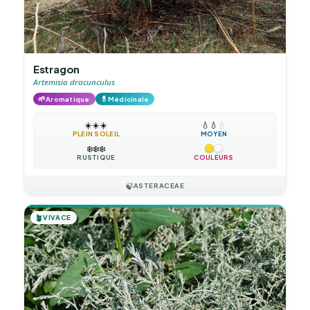
Estragon
Artemisia dracunculus
🌱
💊
Aromatique
Médicinale
☀️
☀️
☀️
💧
💧
💧
PLEIN SOLEIL
MOYEN
❄️
❄️
❄️
RUSTIQUE
COULEURS
🍃
ASTERACEAE
🪴
VIVACE