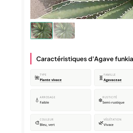
Caractéristiques d'Agave funki
TYPE
FAMILLE
🌺
🧬
Plante vivace
Agavaceae
ARROSAGE
RUSTICITÉ
💧
❄️
Faible
Semi-rustique
COULEUR
VÉGÉTATION
🎨
🌿
Bleu, vert
Vivace