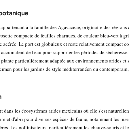
 botanique
appartenant à la famille des Agavaceae, originaire des régions 
osette compacte de feuilles charnues, de couleur bleu-vert à gri
e acérée. Le port est globuleux et reste relativement compact c
es, accumulent de l'eau pour supporter les périodes de sécheresse
e plante particulièrement adaptée aux environnements arides et 
cimen pour les jardins de style méditerranéen ou contemporain, 
n
 dans les écosystèmes arides mexicains où elle s'est naturelle
ire et d'abri pour diverses espèces de faune, notamment les inse
fères. Les pollinisateurs, particulièrement les chauve-souris et l