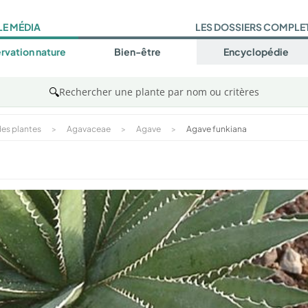
LE MÉDIA
LES DOSSIERS COMPLE
rvation nature
Bien-être
Encyclopédie
🔍
Rechercher une plante par nom ou critères
es plantes
>
Agavaceae
>
Agave
>
Agave funkiana