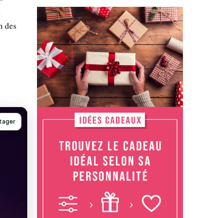
a
n des