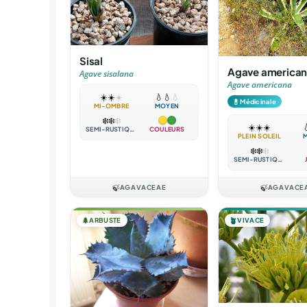
Sisal
Agave america
Agave sisalana
Agave americana
☀️
☀️
☀️
💧
💧
💧
💊
Médicinale
MI-OMBRE
MOYEN
❄️
❄️
❄️
☀️
☀️
☀️

SEMI-RUSTIQUE
COULEURS
PLEIN SOLEIL
❄️
❄️
❄️
SEMI-RUSTIQUE
🍃
AGAVACEAE
🍃
AGAVACE
🌲
ARBUSTE
🪴
VIVACE