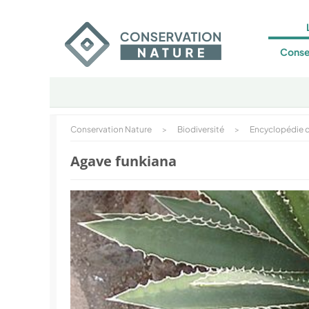
Conse
Conservation Nature
>
Biodiversité
>
Encyclopédie d
Agave funkiana