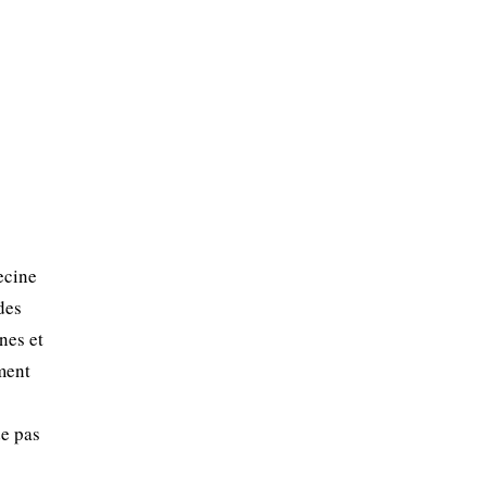
ecine
des
nes et
ment
de pas