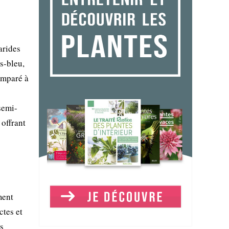
arides
s-bleu,
omparé à
semi-
offrant
ment
ctes et
es