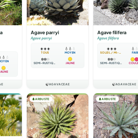
Agave parryi
na
Agave filifera
Agave parryi
Agave filifera
☀️
☀️
☀️
💧
💧
💧
☀️
☀️
☀️
💧

TOUS
MOYEN
SOLEIL / MI-OMBRE
FAI

💧
💧
❄️
❄️
❄️
❄️
❄️
❄️
MOYEN
SEMI-RUSTIQUE
JAUNE
SEMI-RUSTIQUE
COUL
JAUNE
AE
🍃
AGAVACEAE
🍃
AGAVACEAE
🌲
ARBUSTE
🌲
ARBUSTE