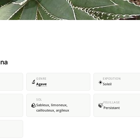
ana
GENRE
EXPOSITION
🔬
☀️
Agave
Soleil
SOL
FEUILLAGE
🪨
🍃
Sableux, limoneux,
Persistant
caillouteux, argileux