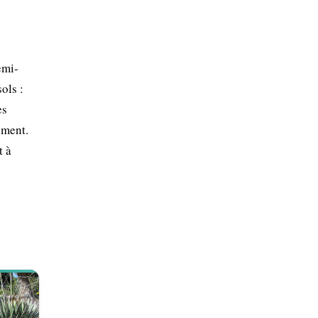
emi-
ols :
es
ement.
t à