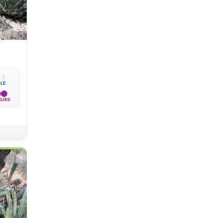

💧
BLE
EURS