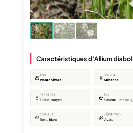
Caractéristiques d'Allium diabo
TYPE
FAMILLE
🌺
🧬
Plante vivace
Alliaceae
ARROSAGE
SOL
💧
🪨
Faible, moyen
Sableux, limoneux,
COULEUR
VÉGÉTATION
🎨
🌿
Rose, blanc
Vivace