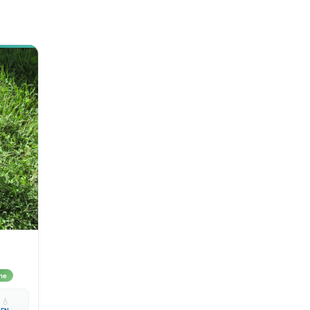
me

💧