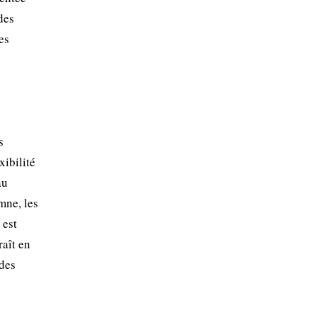
des
es
s
xibilité
au
mne, les
 est
raît en
 des