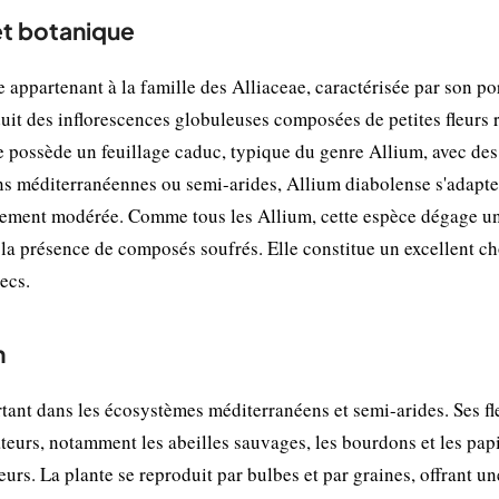
et botanique
appartenant à la famille des Alliaceae, caractérisée par son po
duit des inflorescences globuleuses composées de petites fleurs 
te possède un feuillage caduc, typique du genre Allium, avec des 
ions méditerranéennes ou semi-arides, Allium diabolense s'adapte
ralement modérée. Comme tous les Allium, cette espèce dégage u
à la présence de composés soufrés. Elle constitue un excellent c
ecs.
n
ant dans les écosystèmes méditerranéens et semi-arides. Ses fl
ateurs, notamment les abeilles sauvages, les bourdons et les papi
eurs. La plante se reproduit par bulbes et par graines, offrant un