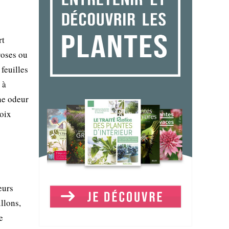
rt
roses ou
feuilles
 à
ne odeur
hoix
eurs
llons,
e