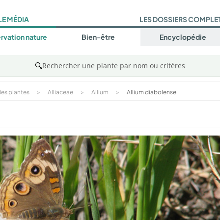
LE MÉDIA
LES DOSSIERS COMPLE
rvation nature
Bien-être
Encyclopédie
🔍
Rechercher une plante par nom ou critères
es plantes
>
Alliaceae
>
Allium
>
Allium diabolense