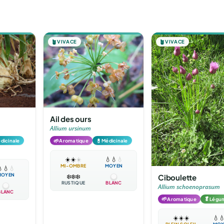
🪴
VIVACE
🪴
VIVACE
Ail des ours
Allium ursinum
🌱
💊
dicinale
Aromatique
Médicinale
☀️
☀️
☀️
💧
💧
💧
MI-OMBRE
MOYEN

💧
💧
MOYEN
Ciboulette
❄️
❄️
❄️
RUSTIQUE
BLANC
Allium schoenoprasum
BLANC
🌱
🥬
Aromatique
Légu
☀️
☀️
☀️
💧
