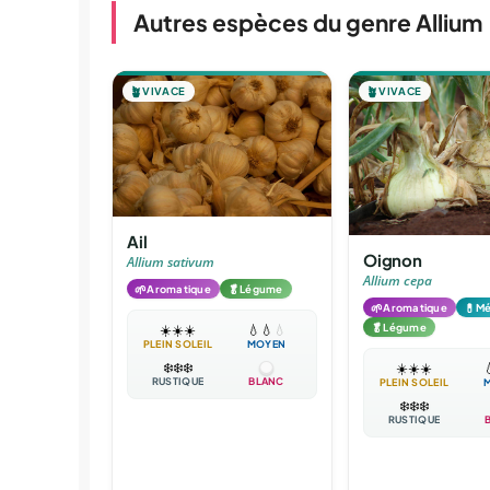
Autres espèces du genre Allium
🪴
VIVACE
🪴
VIVACE
Ail
Oignon
Allium sativum
Allium cepa
🌱
🥬
Aromatique
Légume
🌱
💊
Aromatique
Mé
🥬
Légume
☀️
☀️
☀️
💧
💧
💧
PLEIN SOLEIL
MOYEN
❄️
❄️
❄️
☀️
☀️
☀️

RUSTIQUE
BLANC
PLEIN SOLEIL
❄️
❄️
❄️
RUSTIQUE