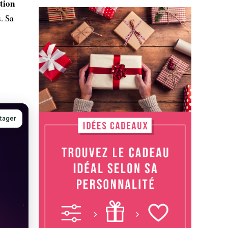
ition
. Sa