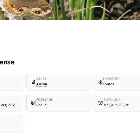
lense
GENRE
EXPOSITION
🔬
☀️
Allium
Toutes
FEUILLAGE
FLORAISON
🍃
🌸
 argileux
Caduc
Mai, juin, juillet