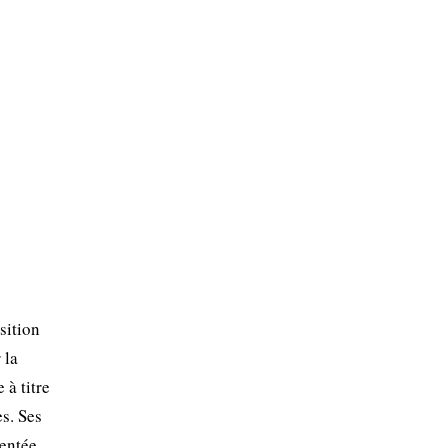
sition
 la
 à titre
es. Ses
mentée