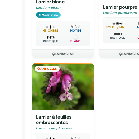
Lamier blanc
Lamier pourpre
Lamium album
Lamium purpureum
💊
Médicinale
☀️
☀️
☀️

☀️
☀️
☀️
💧
💧
💧
SOLEIL / MI-OMBRE
MI-OMBRE
MOYEN
❄️
❄️
❄️
❄️
❄️
❄️
RUSTIQUE
RUSTIQUE
BLANC
🍃
LAMIACEAE
🍃
LAMIACE
🌻
ANNUELLE
Lamier à feuilles
embrassantes
Lamium amplexicaule
☀️
☀️
☀️
💧
💧
💧