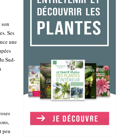
r son
es. Ses
ence une
oupées
 du Sud-
n
roses
lons,
et peu