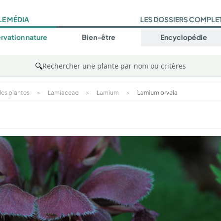
LE MÉDIA
LES DOSSIERS COMPLE
rvation nature
Bien-être
Encyclopédie
🔍
Rechercher une plante par nom ou critères
es plantes
>
Lamiaceae
>
Lamium
>
Lamium orvala