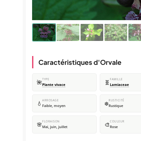
Caractéristiques d'Orvale
TYPE
FAMILLE
🌺
🧬
Plante vivace
Lamiaceae
ARROSAGE
RUSTICITÉ
💧
❄️
Faible, moyen
Rustique
FLORAISON
COULEUR
🌸
🎨
Mai, juin, juillet
Rose