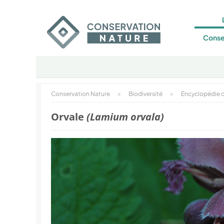
Conse
Conservation Nature
>
Biodiversité
>
Encyclopédie d
Orvale
(Lamium orvala)