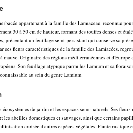
ue
herbacée appartenant à la famille des Lamiaceae, reconnue pou
ement 30 à 50 cm de hauteur, formant des touffes denses et étalé
ées, présentant un feuillage semi-persistant qui conserve sa prés
ar ses fleurs caractéristiques de la famille des Lamiacées, regr
re à mauve. Originaire des régions méditerranéennes et d'Europe
européens. Son feuillage atypique parmi les Lamium et sa floraiso
econnaissable au sein du genre Lamium.
n
 écosystèmes de jardin et les espaces semi-naturels. Ses fleurs 
nt les abeilles domestiques et sauvages, ainsi que certains papil
pollinisation croisée d'autres espèces végétales. Plante rustique 