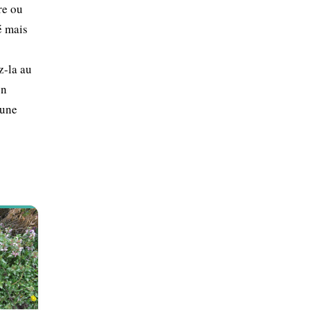
re ou
é mais
z-la au
on
 une