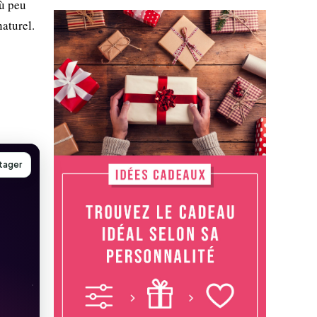
où peu
naturel.