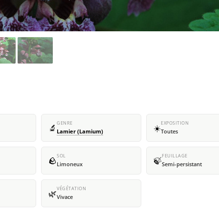
GENRE
EXPOSITION
🔬
☀️
Lamier (Lamium)
Toutes
SOL
FEUILLAGE
🪨
🍃
Limoneux
Semi-persistant
VÉGÉTATION
🌿
Vivace