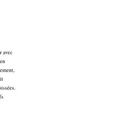
r avec
 en
lement,
it
oissées.
fs