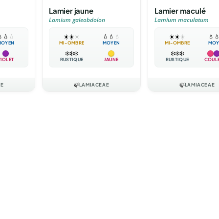
Lamier maculé
Lamier jaune
Lamium maculatum
Lamium galeobdolon

💧
💧
☀️
☀️
☀️
💧

☀️
☀️
☀️
💧
💧
💧
MOYEN
MI-OMBRE
MOY
MI-OMBRE
MOYEN
❄️
❄️
❄️
❄️
❄️
❄️
VIOLET
RUSTIQUE
COUL
RUSTIQUE
JAUNE
AE
🍃
LAMIACEAE
🍃
LAMIACEAE