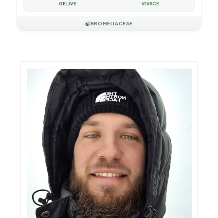
GÉLIVE
VIVACE
🍃
BROMELIACEAE