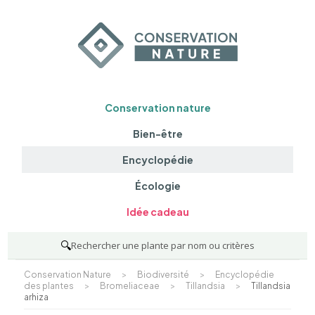
Conservation nature
Bien-être
Encyclopédie
Écologie
Idée cadeau
🔍
Rechercher une plante par nom ou critères
Conservation Nature
>
Biodiversité
>
Encyclopédie
des plantes
>
Bromeliaceae
>
Tillandsia
>
Tillandsia
arhiza