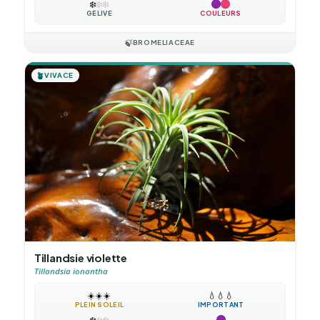
❄️
❄️
❄️
GÉLIVE
COULEURS
🍃
BROMELIACEAE
🪴
VIVACE
Tillandsie violette
Tillandsia ionantha
☀️
☀️
☀️
💧
💧
💧
PLEIN SOLEIL
IMPORTANT
❄️
❄️
❄️