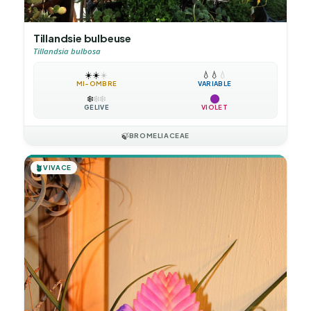
Tillandsie bulbeuse
Tillandsia bulbosa
☀️
☀️
☀️
💧
💧
💧
MI-OMBRE
VARIABLE
❄️
❄️
❄️
GÉLIVE
VIOLET
🍃
BROMELIACEAE
🪴
VIVACE