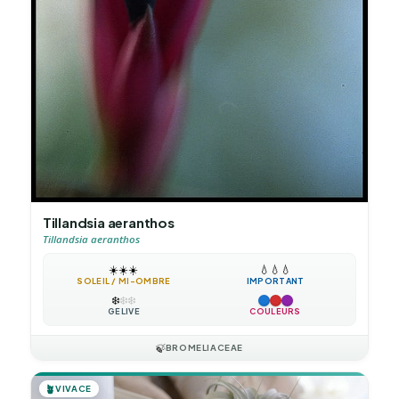
Tillandsia aeranthos
Tillandsia aeranthos
☀️
☀️
☀️
💧
💧
💧
SOLEIL / MI-OMBRE
IMPORTANT
❄️
❄️
❄️
GÉLIVE
COULEURS
🍃
BROMELIACEAE
🪴
VIVACE