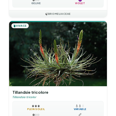
GÉLIVE
VIOLET
🍃
BROMELIACEAE
🪴
VIVACE
Tillandsie tricolore
Tillandsia tricolor
☀️
☀️
☀️
💧
💧
💧
PLEIN SOLEIL
VARIABLE
❄️
❄️
❄️
📏