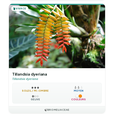
🪴
VIVACE
Tillandsia dyeriana
Tillandsia dyeriana
☀️
☀️
☀️
💧
💧
💧
SOLEIL / MI-OMBRE
MOYEN
❄️
❄️
❄️
GÉLIVE
COULEURS
🍃
BROMELIACEAE