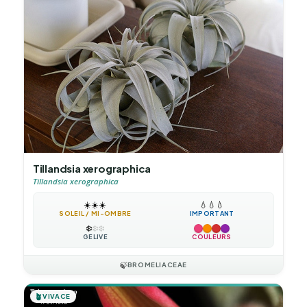
Tillandsia xerographica
Tillandsia xerographica
☀️
☀️
☀️
💧
💧
💧
SOLEIL / MI-OMBRE
IMPORTANT
❄️
❄️
❄️
GÉLIVE
COULEURS
🍃
BROMELIACEAE
🪴
VIVACE