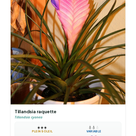
Tillandsia raquette
Tillandsia cyanea
☀️
☀️
☀️
💧
💧
💧
PLEIN SOLEIL
VARIABLE