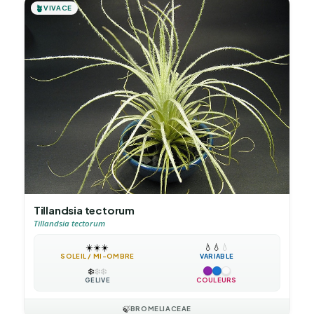
🪴
VIVACE
Tillandsia tectorum
Tillandsia tectorum
☀️
☀️
☀️
💧
💧
💧
SOLEIL / MI-OMBRE
VARIABLE
❄️
❄️
❄️
GÉLIVE
COULEURS
🍃
BROMELIACEAE