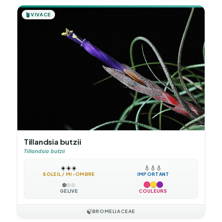
🪴
VIVACE
Tillandsia butzii
Tillandsia butzii
☀️
☀️
☀️
💧
💧
💧
SOLEIL / MI-OMBRE
IMPORTANT
❄️
❄️
❄️
GÉLIVE
COULEURS
🍃
BROMELIACEAE