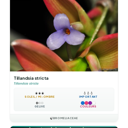
Tillandsia stricta
Tillandsia stricta
☀️
☀️
☀️
💧
💧
💧
SOLEIL / MI-OMBRE
IMPORTANT
❄️
❄️
❄️
GÉLIVE
COULEURS
🍃
BROMELIACEAE