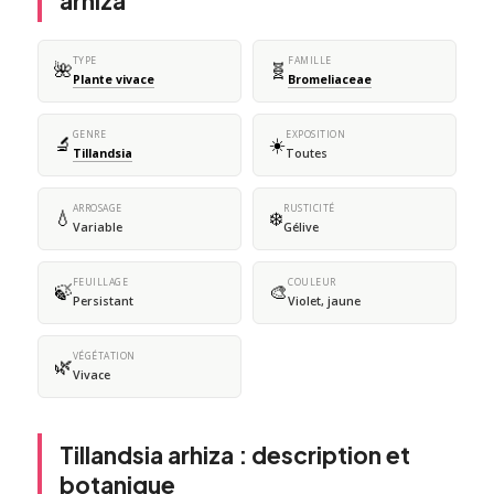
arhiza
TYPE
FAMILLE
🌺
🧬
Plante vivace
Bromeliaceae
GENRE
EXPOSITION
🔬
☀️
Tillandsia
Toutes
ARROSAGE
RUSTICITÉ
💧
❄️
Variable
Gélive
FEUILLAGE
COULEUR
🍃
🎨
Persistant
Violet, jaune
VÉGÉTATION
🌿
Vivace
Tillandsia arhiza : description et
botanique