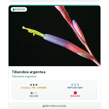
🪴
VIVACE
Tillandsia argentea
Tillandsia argentea
☀️
☀️
☀️
💧
💧
💧
SOLEIL / MI-OMBRE
IMPORTANT
❄️
❄️
❄️
GÉLIVE
ROUGE
🍃
BROMELIACEAE