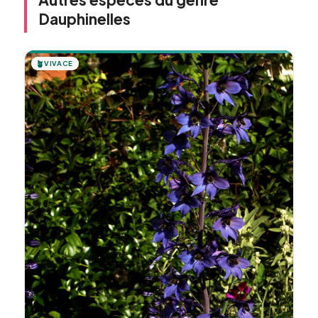
Dauphinelles
🪴
VIVACE