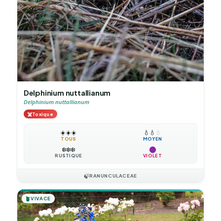
Delphinium nuttallianum
Delphinium nuttallianum
☠️
Toxique
☀️
☀️
☀️
💧
💧
💧
TOUS
MOYEN
❄️
❄️
❄️
RUSTIQUE
VIOLET
🍃
RANUNCULACEAE
🪴
VIVACE