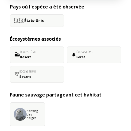
Pays où l'espèce a été observée
🇺🇸
États-Unis
Écosystèmes associés
ÉCOSYSTÈME
ÉCOSYSTÈME
🏜️
🌲
Désert
Forêt
ÉCOSYSTÈME
🦒
Savane
Faune sauvage partageant cet habitat
Harfang
des
neiges