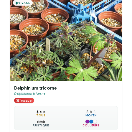
🪴
VIVACE
Delphinium tricorne
Delphinium tricorne
☠️
Toxique
☀️
☀️
☀️
💧
💧
💧
TOUS
MOYEN
❄️
❄️
❄️
RUSTIQUE
COULEURS