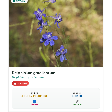
🪴
VIVACE
Delphinium gracilentum
Delphinium gracilentum
☠️
Toxique
☀️
☀️
☀️
💧
💧
💧
SOLEIL / MI-OMBRE
MOYEN
📏
BLEU
VIVACE