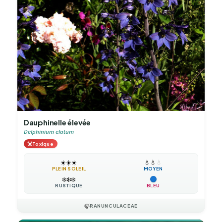
Dauphinelle élevée
Delphinium elatum
☠️
Toxique
☀️
☀️
☀️
💧
💧
💧
PLEIN SOLEIL
MOYEN
❄️
❄️
❄️
RUSTIQUE
BLEU
🍃
RANUNCULACEAE