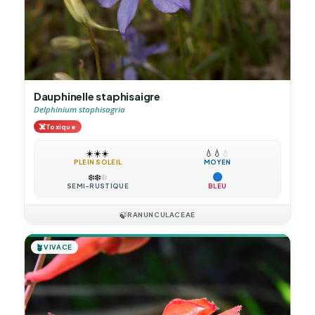
Dauphinelle staphisaigre
Delphinium staphisagria
☠️
Toxique
☀️
☀️
☀️
💧
💧
💧
PLEIN SOLEIL
MOYEN
❄️
❄️
❄️
SEMI-RUSTIQUE
BLEU
🍃
RANUNCULACEAE
🪴
VIVACE