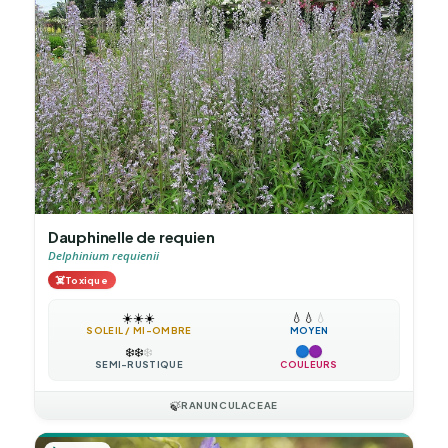
Dauphinelle de requien
Delphinium requienii
☠️
Toxique
☀️
☀️
☀️
💧
💧
💧
SOLEIL / MI-OMBRE
MOYEN
❄️
❄️
❄️
SEMI-RUSTIQUE
COULEURS
🍃
RANUNCULACEAE