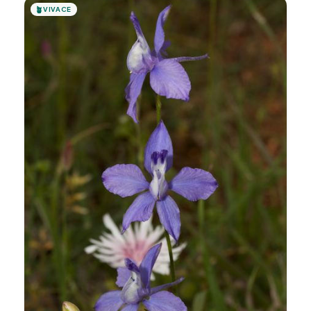
🪴
VIVACE