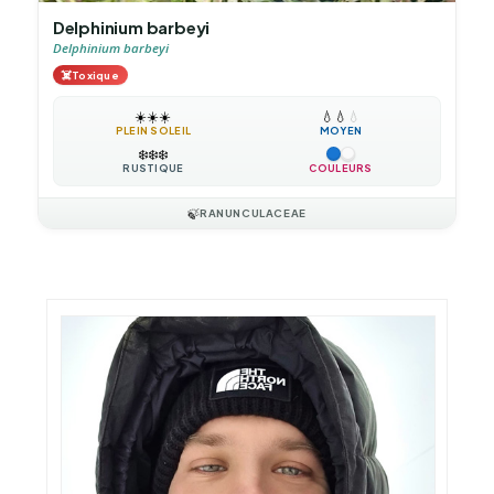
Delphinium barbeyi
Delphinium barbeyi
☠️
Toxique
☀️
☀️
☀️
💧
💧
💧
PLEIN SOLEIL
MOYEN
❄️
❄️
❄️
RUSTIQUE
COULEURS
🍃
RANUNCULACEAE