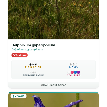
Delphinium gypsophilum
Delphinium gypsophilum
☠️
Toxique
☀️
☀️
☀️
💧
💧
💧
PLEIN SOLEIL
MOYEN
❄️
❄️
❄️
SEMI-RUSTIQUE
COULEURS
🍃
RANUNCULACEAE
🪴
VIVACE