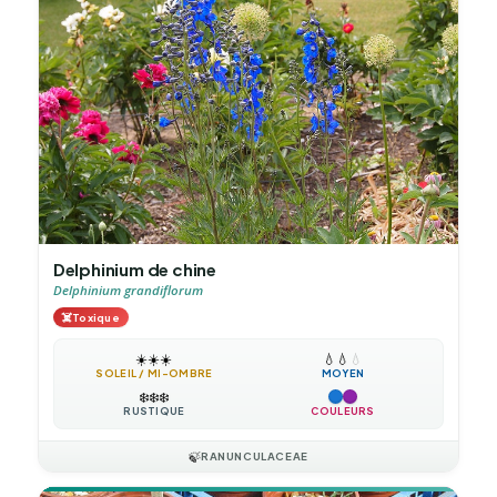
Delphinium de chine
Delphinium grandiflorum
☠️
Toxique
☀️
☀️
☀️
💧
💧
💧
SOLEIL / MI-OMBRE
MOYEN
❄️
❄️
❄️
RUSTIQUE
COULEURS
🍃
RANUNCULACEAE