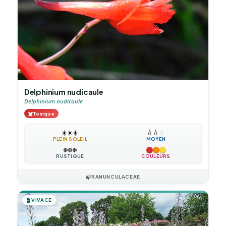
Delphinium nudicaule
Delphinium nudicaule
☠️
Toxique
☀️
☀️
☀️
💧
💧
💧
PLEIN SOLEIL
MOYEN
❄️
❄️
❄️
RUSTIQUE
COULEURS
🍃
RANUNCULACEAE
🪴
VIVACE