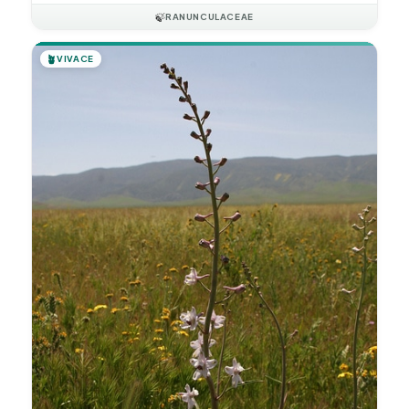
🍃
RANUNCULACEAE
🪴
VIVACE