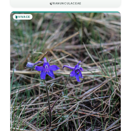
🍃
RANUNCULACEAE
🪴
VIVACE