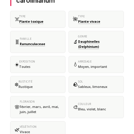
carolinianum
TYPE
TYPE
☠️
🌺
Plante toxique
Plante vivace
GENRE
FAMILLE
🧬
🔬
Dauphinelles
Ranunculaceae
(Delphinium)
EXPOSITION
ARROSAGE
☀️
💧
Toutes
Moyen, important
RUSTICITÉ
SOL
❄️
🪨
Rustique
Sableux, limoneux
FLORAISON
COULEUR
🌸
🎨
Février, mars, avril, mai,
Bleu, violet, blanc
juin, juillet
VÉGÉTATION
🌿
Vivace