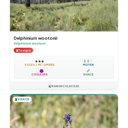
Delphinium wootonii
Delphinium wootonii
☠️
Toxique
☀️
☀️
☀️
💧
💧
💧
SOLEIL / MI-OMBRE
MOYEN
📏
COULEURS
VIVACE
🍃
RANUNCULACEAE
🪴
VIVACE