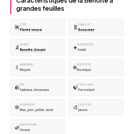
Caractéristiques de la Benoîte à
grandes feuilles
TYPE
FAMILLE
🌺
🧬
Plante vivace
Rosaceae
GENRE
EXPOSITION
🔬
☀️
Benoîte (Geum)
Soleil
ARROSAGE
RUSTICITÉ
💧
❄️
Moyen
Rustique
SOL
FEUILLAGE
🪨
🍃
Sableux, limoneux
Persistant
FLORAISON
COULEUR
🌸
🎨
Mai, juin, juillet, août
Jaune
VÉGÉTATION
🌿
Vivace