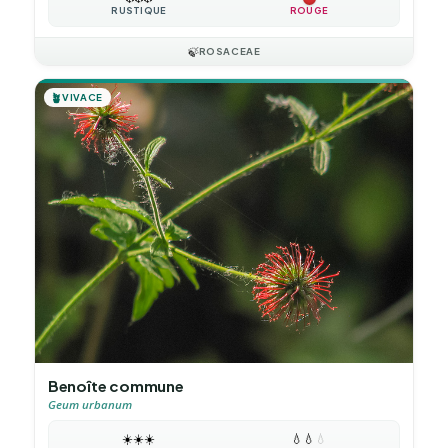
RUSTIQUE
ROUGE
🍃
ROSACEAE
🪴
VIVACE
Benoîte commune
Geum urbanum
☀️
☀️
☀️
💧
💧
💧