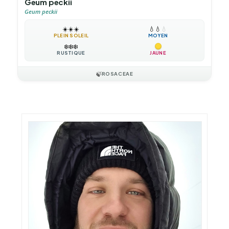
Geum peckii
Geum peckii
☀️
☀️
☀️
💧
💧
💧
PLEIN SOLEIL
MOYEN
❄️
❄️
❄️
RUSTIQUE
JAUNE
🍃
ROSACEAE