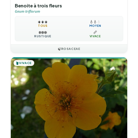
Benoite à trois fleurs
Geum triflorum
☀️
☀️
☀️
💧
💧
💧
TOUS
MOYEN
❄️
❄️
❄️
📏
RUSTIQUE
VIVACE
🍃
ROSACEAE
🪴
VIVACE