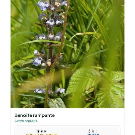
Benoîte rampante
Geum reptans
☀️
☀️
☀️
💧
💧
💧
SOLEIL / MI-OMBRE
MOYEN