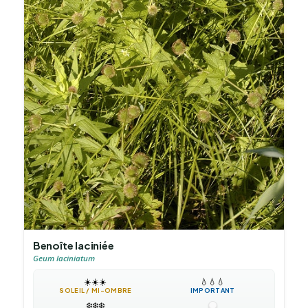
Benoîte laciniée
Geum laciniatum
☀️
☀️
☀️
💧
💧
💧
SOLEIL / MI-OMBRE
IMPORTANT
❄️
❄️
❄️