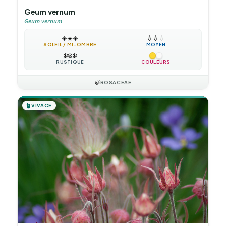
Geum vernum
Geum vernum
☀️
☀️
☀️
💧
💧
💧
SOLEIL / MI-OMBRE
MOYEN
❄️
❄️
❄️
RUSTIQUE
COULEURS
🍃
ROSACEAE
🪴
VIVACE