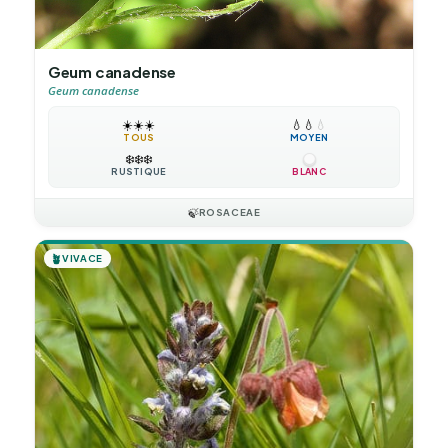
Geum canadense
Geum canadense
☀️
☀️
☀️
💧
💧
💧
TOUS
MOYEN
❄️
❄️
❄️
RUSTIQUE
BLANC
🍃
ROSACEAE
🪴
VIVACE