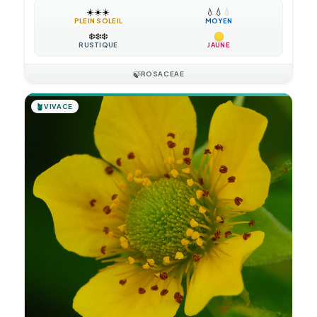
☀️
☀️
☀️
💧
💧
💧
PLEIN SOLEIL
MOYEN
❄️
❄️
❄️
RUSTIQUE
JAUNE
🍃
ROSACEAE
🪴
VIVACE