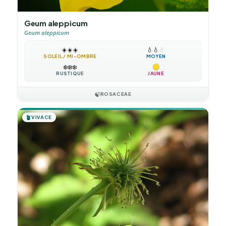
Geum aleppicum
Geum aleppicum
☀️
☀️
☀️
💧
💧
💧
SOLEIL / MI-OMBRE
MOYEN
❄️
❄️
❄️
RUSTIQUE
JAUNE
🍃
ROSACEAE
🪴
VIVACE