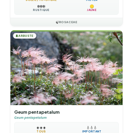
❄️
❄️
❄️
RUSTIQUE
JAUNE
🍃
ROSACEAE
🌲
ARBUSTE
Geum pentapetalum
Geum pentapetalum
☀️
☀️
☀️
💧
💧
💧
TOUS
IMPORTANT