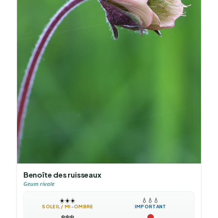
Benoîte des ruisseaux
Geum rivale
☀️
☀️
☀️
💧
💧
💧
SOLEIL / MI-OMBRE
IMPORTANT
❄️
❄️
❄️