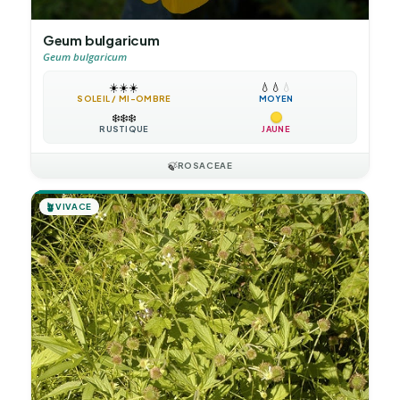
Geum bulgaricum
Geum bulgaricum
☀️
☀️
☀️
💧
💧
💧
SOLEIL / MI-OMBRE
MOYEN
❄️
❄️
❄️
RUSTIQUE
JAUNE
🍃
ROSACEAE
🪴
VIVACE