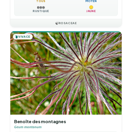
TOUS
MOYEN
❄️
❄️
❄️
RUSTIQUE
JAUNE
🍃
ROSACEAE
🪴
VIVACE
Benoîte des montagnes
Geum montanum