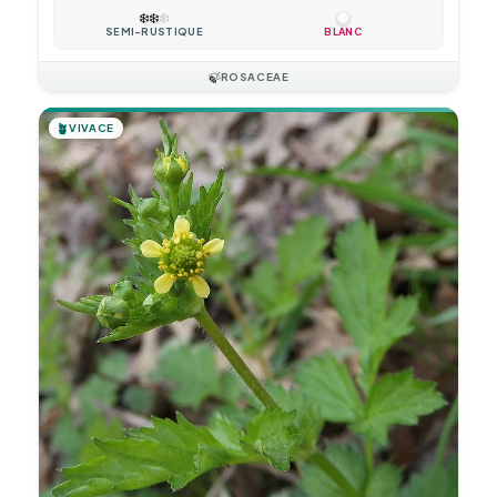
❄️
❄️
❄️
SEMI-RUSTIQUE
BLANC
🍃
ROSACEAE
🪴
VIVACE