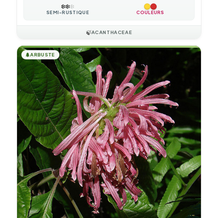
❄️
❄️
❄️
SEMI-RUSTIQUE
COULEURS
🍃
ACANTHACEAE
🌲
ARBUSTE