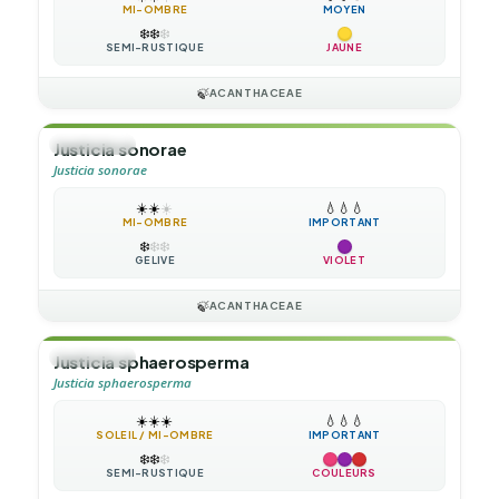
MI-OMBRE
MOYEN
❄️
❄️
❄️
SEMI-RUSTIQUE
JAUNE
🍃
ACANTHACEAE
🌲
ARBUSTE
Justicia sonorae
Justicia sonorae
☀️
☀️
☀️
💧
💧
💧
MI-OMBRE
IMPORTANT
❄️
❄️
❄️
GÉLIVE
VIOLET
🍃
ACANTHACEAE
🌲
ARBUSTE
Justicia sphaerosperma
Justicia sphaerosperma
☀️
☀️
☀️
💧
💧
💧
SOLEIL / MI-OMBRE
IMPORTANT
❄️
❄️
❄️
SEMI-RUSTIQUE
COULEURS