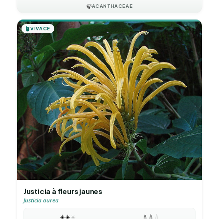
🍃
ACANTHACEAE
🪴
VIVACE
Justicia à fleurs jaunes
Justicia aurea
☀️
☀️
☀️
💧
💧
💧