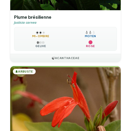
Plume brésilienne
Justicia carnea
☀️
☀️
☀️
💧
💧
💧
MI-OMBRE
MOYEN
❄️
❄️
❄️
GÉLIVE
ROSE
🍃
ACANTHACEAE
🌲
ARBUSTE