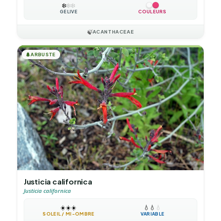
❄️
❄️
❄️
GÉLIVE
COULEURS
🍃
ACANTHACEAE
🌲
ARBUSTE
Justicia californica
Justicia californica
☀️
☀️
☀️
💧
💧
💧
SOLEIL / MI-OMBRE
VARIABLE