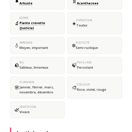
🌲
🧬
Arbuste
Acanthaceae
GENRE
EXPOSITION
🔬
☀️
Plante crevette
Toutes
(Justicia)
ARROSAGE
RUSTICITÉ
💧
❄️
Moyen, important
Semi-rustique
SOL
FEUILLAGE
🪨
🍃
Sableux, limoneux
Persistant
FLORAISON
COULEUR
🌸
🎨
Janvier, février, mars,
Rose, violet, rouge
novembre, décembre
VÉGÉTATION
🌿
Vivace