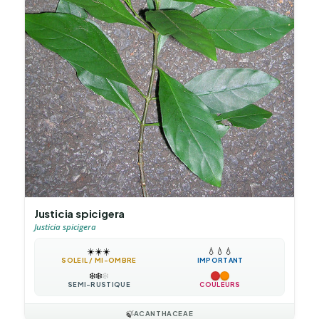
Justicia spicigera
Justicia spicigera
☀️
☀️
☀️
💧
💧
💧
SOLEIL / MI-OMBRE
IMPORTANT
❄️
❄️
❄️
SEMI-RUSTIQUE
COULEURS
🍃
ACANTHACEAE