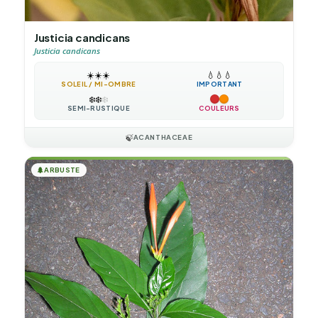
Justicia candicans
Justicia candicans
☀️
☀️
☀️
💧
💧
💧
SOLEIL / MI-OMBRE
IMPORTANT
❄️
❄️
❄️
SEMI-RUSTIQUE
COULEURS
🍃
ACANTHACEAE
🌲
ARBUSTE