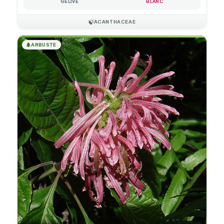
GÉLIVE
BLANC
🍃
ACANTHACEAE
🌲
ARBUSTE