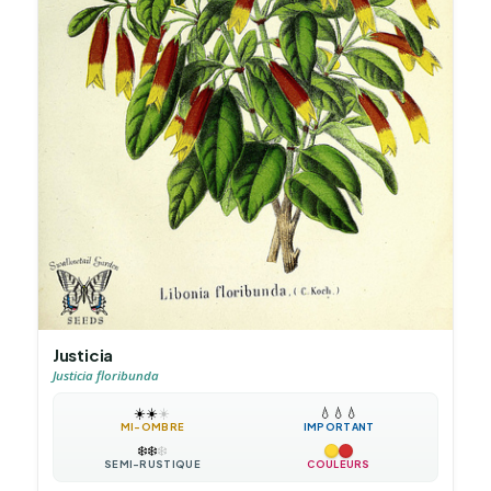
Justicia
Justicia floribunda
☀️
☀️
☀️
💧
💧
💧
MI-OMBRE
IMPORTANT
❄️
❄️
❄️
SEMI-RUSTIQUE
COULEURS