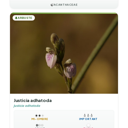
🍃
ACANTHACEAE
🌲
ARBUSTE
Justicia adhatoda
Justicia adhatoda
☀️
☀️
☀️
💧
💧
💧
MI-OMBRE
IMPORTANT
❄️
❄️
❄️