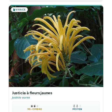
🪴
VIVACE
Justicia à fleurs jaunes
Justicia aurea
☀️
☀️
☀️
💧
💧
💧
MI-OMBRE
MOYEN