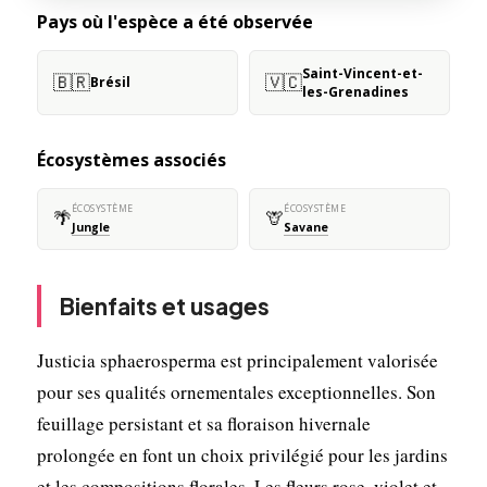
Pays où l'espèce a été observée
Saint-Vincent-et-
🇧🇷
🇻🇨
Brésil
les-Grenadines
Écosystèmes associés
ÉCOSYSTÈME
ÉCOSYSTÈME
🌴
🦒
Jungle
Savane
Bienfaits et usages
Justicia sphaerosperma est principalement valorisée
pour ses qualités ornementales exceptionnelles. Son
feuillage persistant et sa floraison hivernale
prolongée en font un choix privilégié pour les jardins
et les compositions florales. Les fleurs rose, violet et