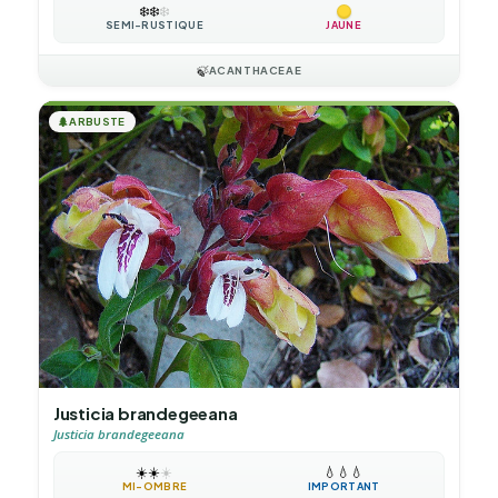
❄️
❄️
❄️
SEMI-RUSTIQUE
JAUNE
🍃
ACANTHACEAE
🌲
ARBUSTE
Justicia brandegeeana
Justicia brandegeeana
☀️
☀️
☀️
💧
💧
💧
MI-OMBRE
IMPORTANT