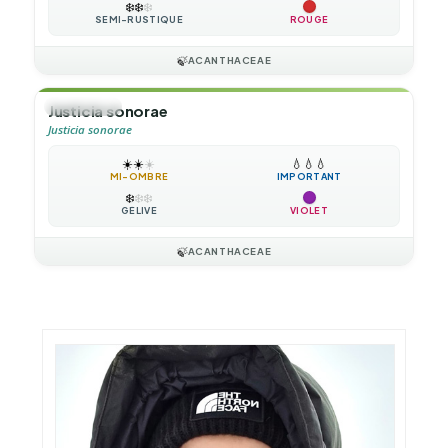
❄️
❄️
❄️
SEMI-RUSTIQUE
ROUGE
🍃
ACANTHACEAE
🌲
ARBUSTE
Justicia sonorae
Justicia sonorae
☀️
☀️
☀️
💧
💧
💧
MI-OMBRE
IMPORTANT
❄️
❄️
❄️
GÉLIVE
VIOLET
🍃
ACANTHACEAE