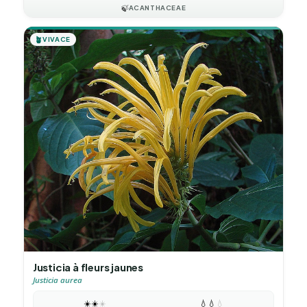
🍃
ACANTHACEAE
🪴
VIVACE
Justicia à fleurs jaunes
Justicia aurea
☀️
☀️
☀️
💧
💧
💧