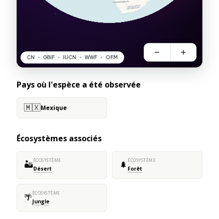
Pays où l'espèce a été observée
🇲🇽
Mexique
Écosystèmes associés
ÉCOSYSTÈME
ÉCOSYSTÈME
🏜️
🌲
Désert
Forêt
ÉCOSYSTÈME
🌴
Jungle