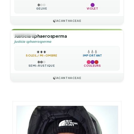
❄️
❄️
❄️
GÉLIVE
VIOLET
🍃
ACANTHACEAE
🌲
ARBUSTE
Justicia sphaerosperma
Justicia sphaerosperma
☀️
☀️
☀️
💧
💧
💧
SOLEIL / MI-OMBRE
IMPORTANT
❄️
❄️
❄️
SEMI-RUSTIQUE
COULEURS
🍃
ACANTHACEAE