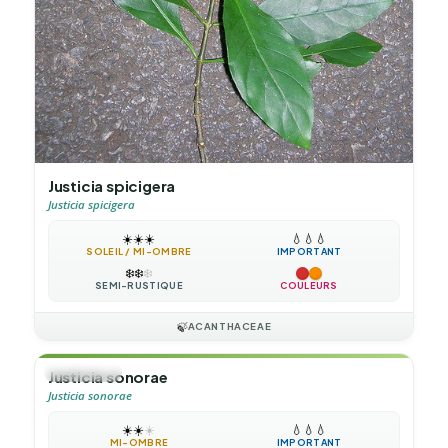
Justicia spicigera
Justicia spicigera
☀️
☀️
☀️
💧
💧
💧
SOLEIL / MI-OMBRE
IMPORTANT
❄️
❄️
❄️
SEMI-RUSTIQUE
COULEURS
🍃
ACANTHACEAE
🌲
ARBUSTE
Justicia sonorae
Justicia sonorae
☀️
☀️
☀️
💧
💧
💧
MI-OMBRE
IMPORTANT