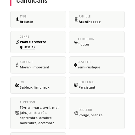
candicans
TYPE
FAMILLE
🌲
🧬
Arbuste
Acanthaceae
GENRE
EXPOSITION
🔬
☀️
Plante crevette
Toutes
(Justicia)
ARROSAGE
RUSTICITÉ
💧
❄️
Moyen, important
Semi-rustique
SOL
FEUILLAGE
🪨
🍃
Sableux, limoneux
Persistant
FLORAISON
Février, mars, avril, mai,
COULEUR
🌸
🎨
juin, juillet, août,
Rouge, orange
septembre, octobre,
novembre, décembre