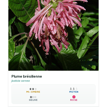
Plume brésilienne
Justicia carnea
☀️
☀️
☀️
💧
💧
💧
MI-OMBRE
MOYEN
❄️
❄️
❄️
GÉLIVE
ROSE