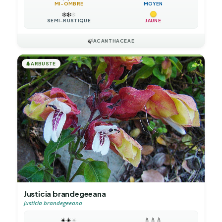
MI-OMBRE
MOYEN
❄️
❄️
❄️
SEMI-RUSTIQUE
JAUNE
🍃
ACANTHACEAE
🌲
ARBUSTE
Justicia brandegeeana
Justicia brandegeeana
☀️
☀️
☀️
💧
💧
💧