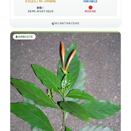
SOLEIL / MI-OMBRE
VARIABLE
❄️
❄️
❄️
SEMI-RUSTIQUE
ROUGE
🍃
ACANTHACEAE
🌲
ARBUSTE