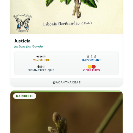
Justicia
Justicia floribunda
☀️
☀️
☀️
💧
💧
💧
MI-OMBRE
IMPORTANT
❄️
❄️
❄️
SEMI-RUSTIQUE
COULEURS
🍃
ACANTHACEAE
🌲
ARBUSTE