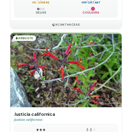
MI-OMBRE
IMPORTANT
❄️
❄️
❄️
GÉLIVE
COULEURS
🍃
ACANTHACEAE
🌲
ARBUSTE
Justicia californica
Justicia californica
☀️
☀️
☀️
💧
💧
💧