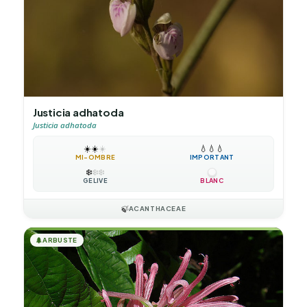
Justicia adhatoda
Justicia adhatoda
☀️
☀️
☀️
💧
💧
💧
MI-OMBRE
IMPORTANT
❄️
❄️
❄️
GÉLIVE
BLANC
🍃
ACANTHACEAE
🌲
ARBUSTE