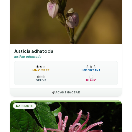
Justicia adhatoda
Justicia adhatoda
☀️
☀️
☀️
💧
💧
💧
MI-OMBRE
IMPORTANT
❄️
❄️
❄️
GÉLIVE
BLANC
🍃
ACANTHACEAE
🌲
ARBUSTE