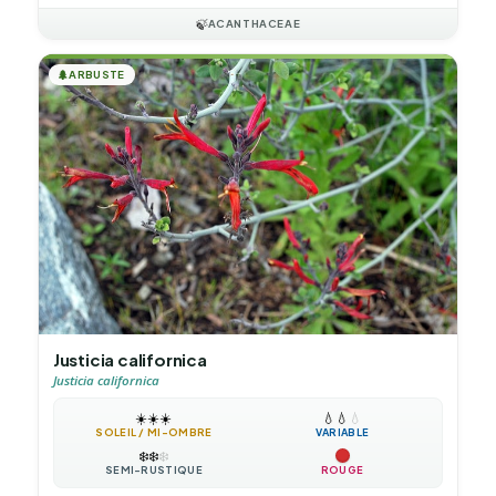
🍃
ACANTHACEAE
🌲
ARBUSTE
Justicia californica
Justicia californica
☀️
☀️
☀️
💧
💧
💧
SOLEIL / MI-OMBRE
VARIABLE
❄️
❄️
❄️
SEMI-RUSTIQUE
ROUGE