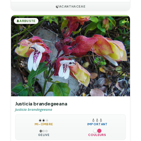
🍃
ACANTHACEAE
🌲
ARBUSTE
Justicia brandegeeana
Justicia brandegeeana
☀️
☀️
☀️
💧
💧
💧
MI-OMBRE
IMPORTANT
❄️
❄️
❄️
GÉLIVE
COULEURS