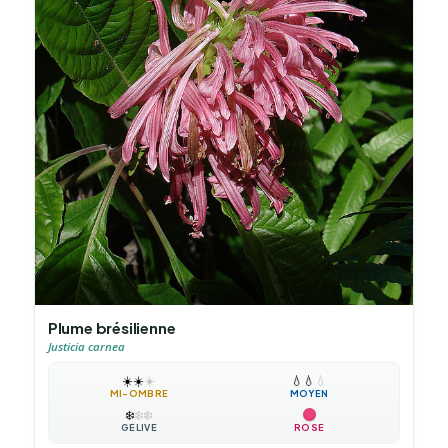
Plume brésilienne
Justicia carnea
☀️
☀️
☀️
💧
💧
💧
MI-OMBRE
MOYEN
❄️
❄️
❄️
GÉLIVE
ROSE