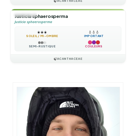
🍃
ACANTHACEAE
🌲
ARBUSTE
Justicia sphaerosperma
Justicia sphaerosperma
☀️
☀️
☀️
💧
💧
💧
SOLEIL / MI-OMBRE
IMPORTANT
❄️
❄️
❄️
SEMI-RUSTIQUE
COULEURS
🍃
ACANTHACEAE