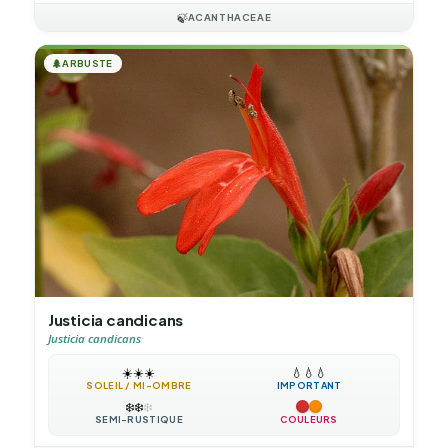
🍃
ACANTHACEAE
🌲
ARBUSTE
Justicia candicans
Justicia candicans
☀️
☀️
☀️
💧
💧
💧
SOLEIL / MI-OMBRE
IMPORTANT
❄️
❄️
❄️
SEMI-RUSTIQUE
COULEURS