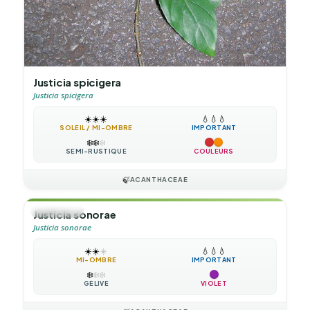
Justicia spicigera
Justicia spicigera
☀️
☀️
☀️
💧
💧
💧
SOLEIL / MI-OMBRE
IMPORTANT
❄️
❄️
❄️
SEMI-RUSTIQUE
COULEURS
🍃
ACANTHACEAE
🌲
ARBUSTE
Justicia sonorae
Justicia sonorae
☀️
☀️
☀️
💧
💧
💧
MI-OMBRE
IMPORTANT
❄️
❄️
❄️
GÉLIVE
VIOLET