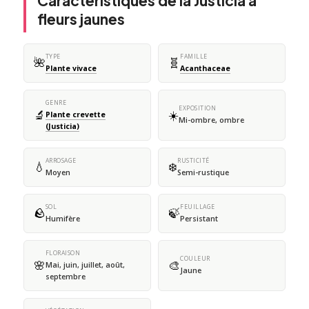
Caractéristiques de la Justicia à
fleurs jaunes
TYPE
FAMILLE
🌺
🧬
Plante vivace
Acanthaceae
GENRE
EXPOSITION
🔬
☀️
Plante crevette
Mi-ombre, ombre
(Justicia)
ARROSAGE
RUSTICITÉ
💧
❄️
Moyen
Semi-rustique
SOL
FEUILLAGE
🪨
🍃
Humifère
Persistant
FLORAISON
COULEUR
🌸
🎨
Mai, juin, juillet, août,
Jaune
septembre