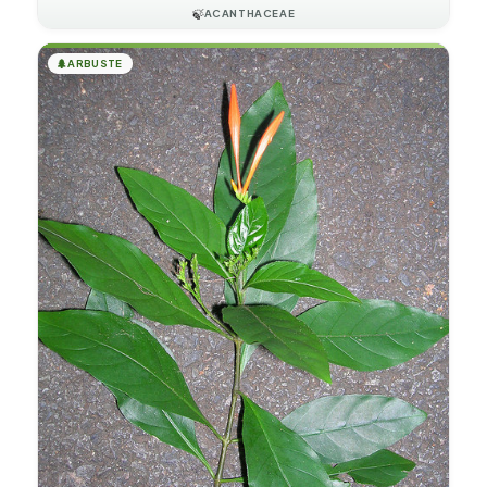
🍃
ACANTHACEAE
🌲
ARBUSTE