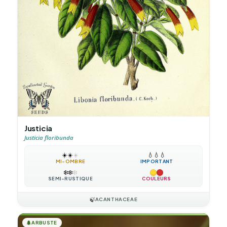
Justicia
Justicia floribunda
☀️
☀️
☀️
💧
💧
💧
MI-OMBRE
IMPORTANT
❄️
❄️
❄️
SEMI-RUSTIQUE
COULEURS
🍃
ACANTHACEAE
🌲
ARBUSTE