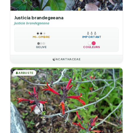
Justicia brandegeeana
Justicia brandegeeana
☀️
☀️
☀️
💧
💧
💧
MI-OMBRE
IMPORTANT
❄️
❄️
❄️
GÉLIVE
COULEURS
🍃
ACANTHACEAE
🌲
ARBUSTE