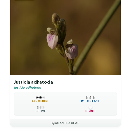
Justicia adhatoda
Justicia adhatoda
☀️
☀️
☀️
💧
💧
💧
MI-OMBRE
IMPORTANT
❄️
❄️
❄️
GÉLIVE
BLANC
🍃
ACANTHACEAE