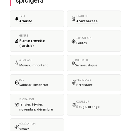
spicigera
TYPE
FAMILLE
🌲
🧬
Arbuste
Acanthaceae
GENRE
EXPOSITION
🔬
☀️
Plante crevette
Toutes
(Justicia)
ARROSAGE
RUSTICITÉ
💧
❄️
Moyen, important
Semi-rustique
SOL
FEUILLAGE
🪨
🍃
Sableux, limoneux
Persistant
FLORAISON
COULEUR
🌸
🎨
Janvier, février,
Rouge, orange
novembre, décembre
VÉGÉTATION
🌿
Vivace