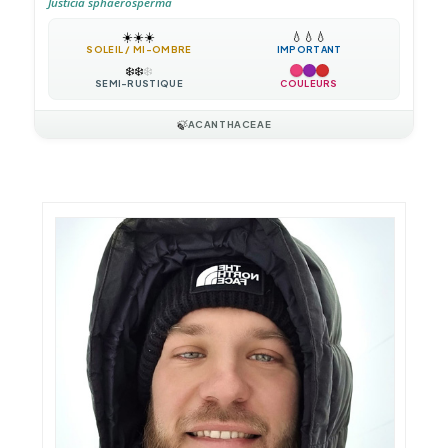
Justicia sphaerosperma
☀️
☀️
☀️
💧
💧
💧
SOLEIL / MI-OMBRE
IMPORTANT
❄️
❄️
❄️
SEMI-RUSTIQUE
COULEURS
🍃
ACANTHACEAE