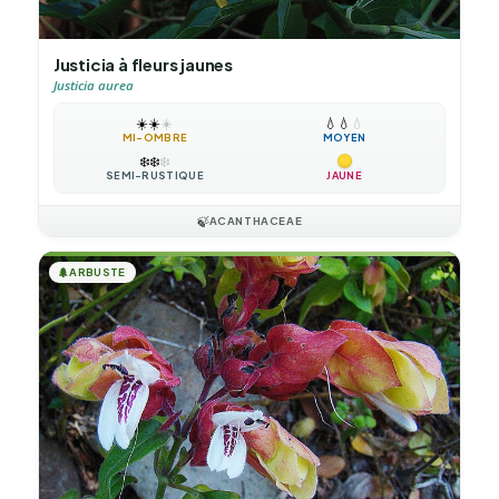
Justicia à fleurs jaunes
Justicia aurea
☀️
☀️
☀️
💧
💧
💧
MI-OMBRE
MOYEN
❄️
❄️
❄️
SEMI-RUSTIQUE
JAUNE
🍃
ACANTHACEAE
🌲
ARBUSTE