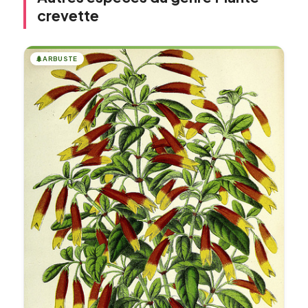
crevette
🌲
ARBUSTE