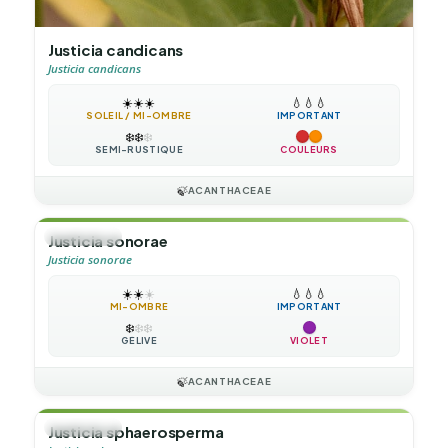
Justicia candicans
Justicia candicans
☀️
☀️
☀️
💧
💧
💧
SOLEIL / MI-OMBRE
IMPORTANT
❄️
❄️
❄️
SEMI-RUSTIQUE
COULEURS
🍃
ACANTHACEAE
🌲
ARBUSTE
Justicia sonorae
Justicia sonorae
☀️
☀️
☀️
💧
💧
💧
MI-OMBRE
IMPORTANT
❄️
❄️
❄️
GÉLIVE
VIOLET
🍃
ACANTHACEAE
🌲
ARBUSTE
Justicia sphaerosperma