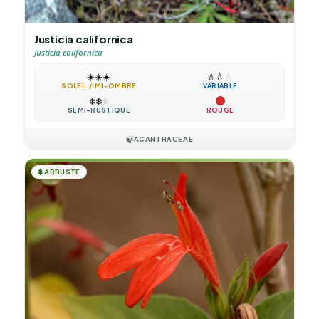
Justicia californica
Justicia californica
☀️
☀️
☀️
💧
💧
💧
SOLEIL / MI-OMBRE
VARIABLE
❄️
❄️
❄️
SEMI-RUSTIQUE
ROUGE
🍃
ACANTHACEAE
🌲
ARBUSTE