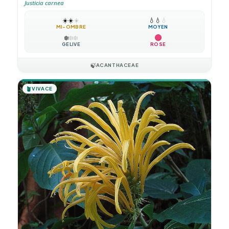
Justicia carnea
☀️
☀️
☀️
💧
💧
💧
MI-OMBRE
MOYEN
❄️
❄️
❄️
GÉLIVE
ROSE
🍃
ACANTHACEAE
🪴
VIVACE