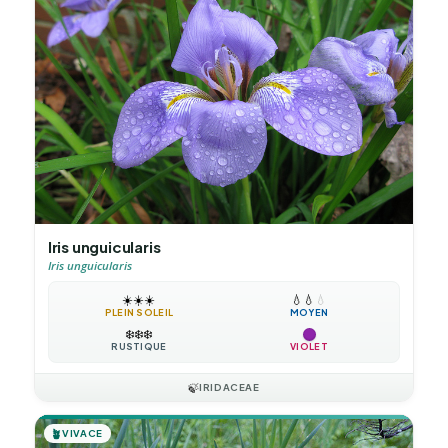
Iris unguicularis
Iris unguicularis
☀️
☀️
☀️
💧
💧
💧
PLEIN SOLEIL
MOYEN
❄️
❄️
❄️
RUSTIQUE
VIOLET
🍃
IRIDACEAE
🪴
VIVACE