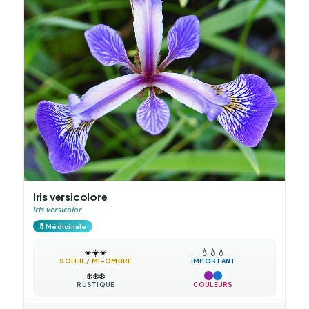
Iris versicolore
Iris versicolor
💊
Médicinale
☀️
☀️
☀️
💧
💧
💧
SOLEIL / MI-OMBRE
IMPORTANT
❄️
❄️
❄️
RUSTIQUE
COULEURS