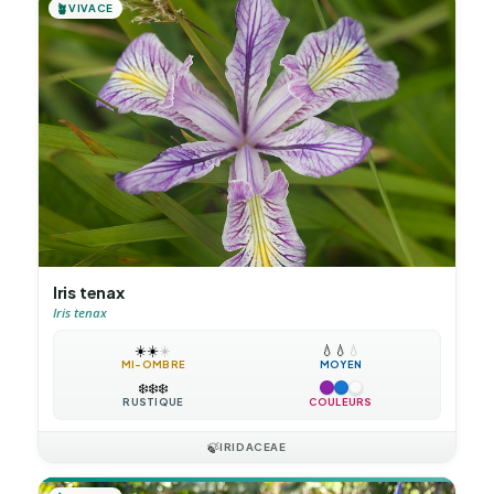
🪴
VIVACE
Iris tenax
Iris tenax
☀️
☀️
☀️
💧
💧
💧
MI-OMBRE
MOYEN
❄️
❄️
❄️
RUSTIQUE
COULEURS
🍃
IRIDACEAE