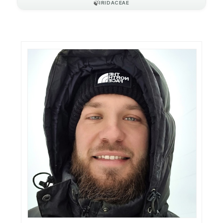
🍃
IRIDACEAE