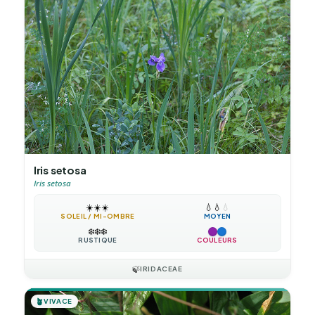
Iris setosa
Iris setosa
☀️
☀️
☀️
💧
💧
💧
SOLEIL / MI-OMBRE
MOYEN
❄️
❄️
❄️
RUSTIQUE
COULEURS
🍃
IRIDACEAE
🪴
VIVACE