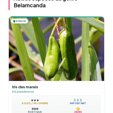
Belamcanda
🪴
VIVACE
Iris des marais
Iris pseudacorus
☀️
☀️
☀️
💧
💧
💧
SOLEIL / MI-OMBRE
IMPORTANT
❄️
❄️
❄️
RUSTIQUE
JAUNE