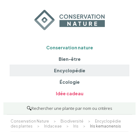
Conservation nature
Bien-être
Encyclopédie
Écologie
Idée cadeau
🔍
Rechercher une plante par nom ou critères
Conservation Nature
>
Biodiversité
>
Encyclopédie
des plantes
>
Iridaceae
>
Iris
>
Iris kemaonensis