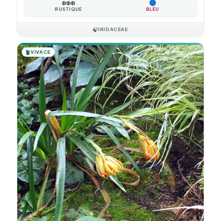
❄️
❄️
❄️
RUSTIQUE
BLEU
🍃
IRIDACEAE
🪴
VIVACE