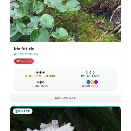
Iris fétide
Iris foetidissima
☠️
Toxique
☀️
☀️
☀️
💧
💧
💧
SOLEIL / MI-OMBRE
IMPORTANT
❄️
❄️
❄️
RUSTIQUE
COULEURS
🍃
IRIDACEAE
🪴
VIVACE