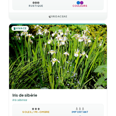
❄️
❄️
❄️
RUSTIQUE
COULEURS
🍃
IRIDACEAE
🪴
VIVACE
Iris de sibérie
Iris sibirica
☀️
☀️
☀️
💧
💧
💧
SOLEIL / MI-OMBRE
IMPORTANT