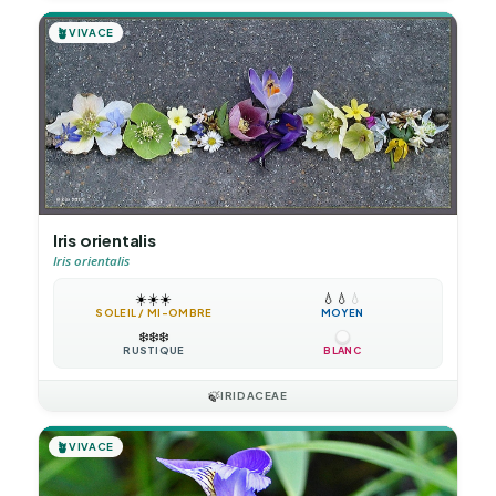
🪴
VIVACE
Iris orientalis
Iris orientalis
☀️
☀️
☀️
💧
💧
💧
SOLEIL / MI-OMBRE
MOYEN
❄️
❄️
❄️
RUSTIQUE
BLANC
🍃
IRIDACEAE
🪴
VIVACE