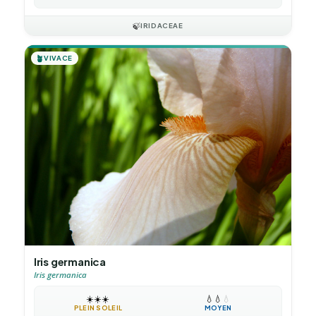
🍃
IRIDACEAE
🪴
VIVACE
Iris germanica
Iris germanica
☀️
☀️
☀️
💧
💧
💧
PLEIN SOLEIL
MOYEN