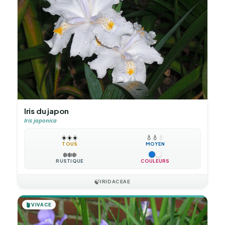
Iris du japon
Iris japonica
☀️
☀️
☀️
💧
💧
💧
TOUS
MOYEN
❄️
❄️
❄️
RUSTIQUE
COULEURS
🍃
IRIDACEAE
🪴
VIVACE