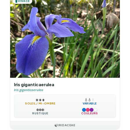
🪴
VIVACE
Iris giganticaerulea
Iris giganticaerulea
☀️
☀️
☀️
💧
💧
💧
SOLEIL / MI-OMBRE
VARIABLE
❄️
❄️
❄️
RUSTIQUE
COULEURS
🍃
IRIDACEAE