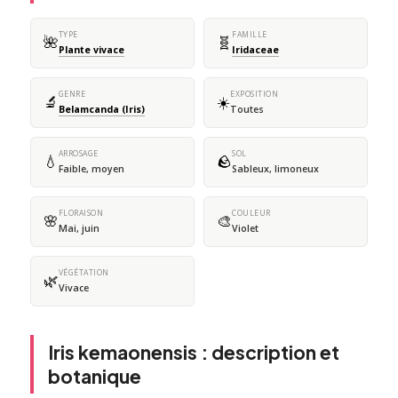
TYPE
FAMILLE
🌺
🧬
Plante vivace
Iridaceae
GENRE
EXPOSITION
🔬
☀️
Belamcanda (Iris)
Toutes
ARROSAGE
SOL
💧
🪨
Faible, moyen
Sableux, limoneux
FLORAISON
COULEUR
🌸
🎨
Mai, juin
Violet
VÉGÉTATION
🌿
Vivace
Iris kemaonensis : description et
botanique