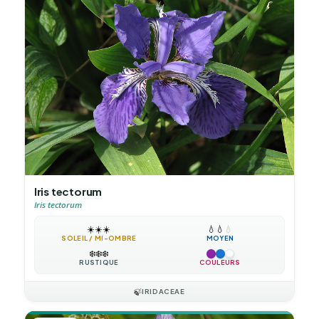
Iris tectorum
Iris tectorum
☀️
☀️
☀️
💧
💧
💧
SOLEIL / MI-OMBRE
MOYEN
❄️
❄️
❄️
RUSTIQUE
COULEURS
🍃
IRIDACEAE