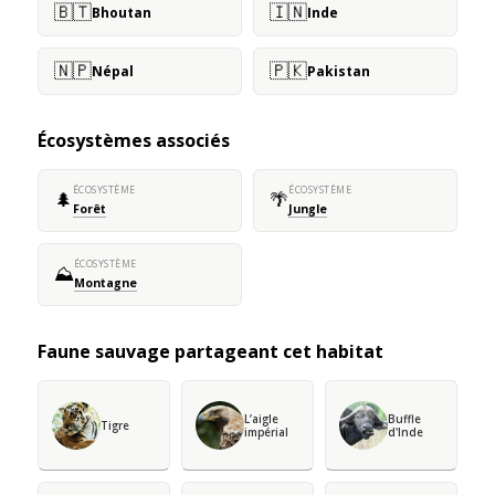
🇧🇹
🇮🇳
Bhoutan
Inde
🇳🇵
🇵🇰
Népal
Pakistan
Écosystèmes associés
ÉCOSYSTÈME
ÉCOSYSTÈME
🌲
🌴
Forêt
Jungle
ÉCOSYSTÈME
⛰️
Montagne
Faune sauvage partageant cet habitat
L’aigle
Buffle
Tigre
impérial
d'Inde