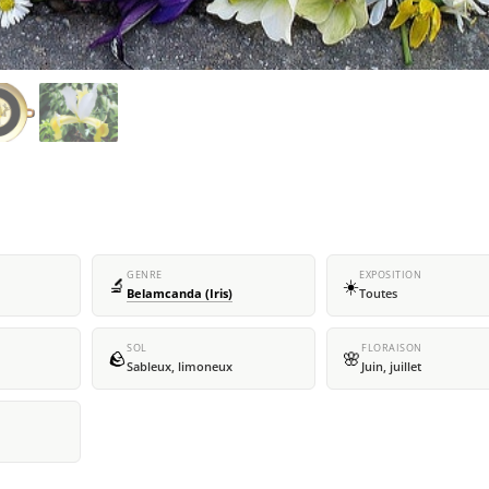
GENRE
EXPOSITION
🔬
☀️
Belamcanda (Iris)
Toutes
SOL
FLORAISON
🪨
🌸
Sableux, limoneux
Juin, juillet