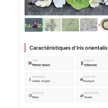
Caractéristiques d'Iris orientalis
TYPE
FAMILLE
🌺
🧬
Plante vivace
Iridaceae
ARROSAGE
RUSTICITÉ
💧
❄️
Faible, moyen
Rustique
COULEUR
VÉGÉTATION
🎨
🌿
Blanc
Vivace