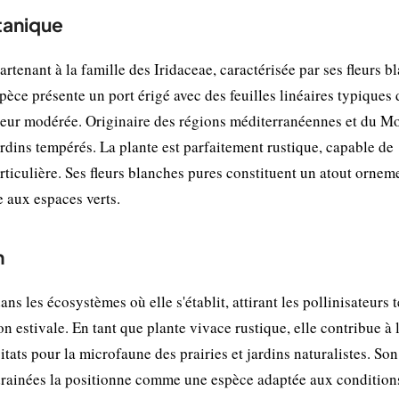
otanique
artenant à la famille des Iridaceae, caractérisée par ses fleurs b
espèce présente un port érigé avec des feuilles linéaires typiques
uteur modérée. Originaire des régions méditerranéennes et du M
ardins tempérés. La plante est parfaitement rustique, capable de
rticulière. Ses fleurs blanches pures constituent un atout ornem
e aux espaces verts.
n
ans les écosystèmes où elle s'établit, attirant les pollinisateurs 
son estivale. En tant que plante vivace rustique, elle contribue à 
itats pour la microfaune des prairies et jardins naturalistes. Son
 drainées la positionne comme une espèce adaptée aux condition