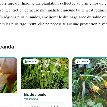
ourriture du rhizome. La plantation s'effectue au printemps ou e
e. L'entretien demeure minimaliste : aucune taille n'est requise,
 En régions plus humides, améliorer le drainage avec du sable ou
rs les plus rigoureux, elle ne nécessite aucune protection hiver
mcanda
🪴
VIVACE
🪴
VIVACE
Iris de sibérie
Iris sibirica
☀️
☀️
☀️
💧
💧
💧