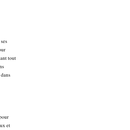
 ses
our
ant tout
ns
n dans
 pour
eux et