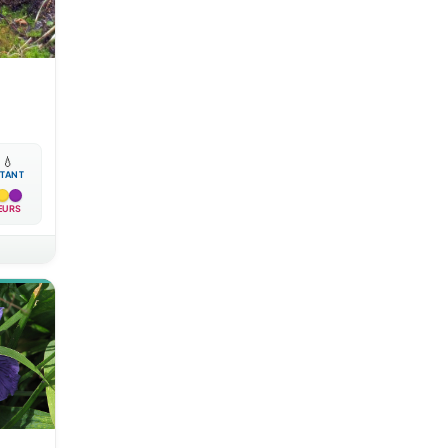

💧
TANT
EURS