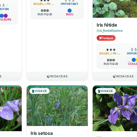
SOLEIL / MI-OMBRE
IMPORTANT

💧
💧
MOYEN
❄️
❄️
❄️
RUSTIQUE
BLEU
ULEURS
Iris fétide
Iris foetidissima
☠️
Toxique
☀️
☀️
☀️
💧

SOLEIL / MI-OMBRE
IMPOR
❄️
❄️
❄️
RUSTIQUE
COUL
E
🍃
IRIDACEAE
🍃
IRIDACEAE
🪴
VIVACE
🪴
VIVACE
Iris setosa