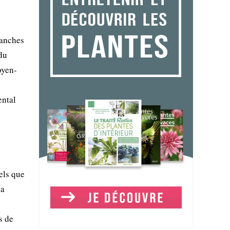
lanches
 du
oyen-
ental
tels que
la
s de