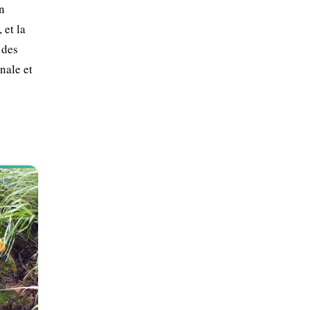
n
 et la
 des
nale et