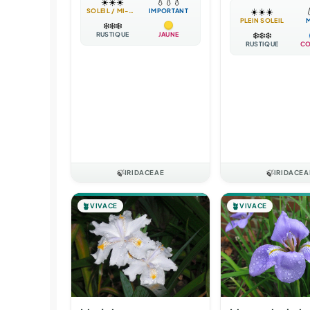
☀️
☀️
☀️
💧
💧
💧
☀️
☀️
☀️

SOLEIL / MI-OMBRE
IMPORTANT
PLEIN SOLEIL
❄️
❄️
❄️
❄️
❄️
❄️
RUSTIQUE
JAUNE
RUSTIQUE
CO
🍃
IRIDACEAE
🍃
IRIDACEA
🪴
VIVACE
🪴
VIVACE