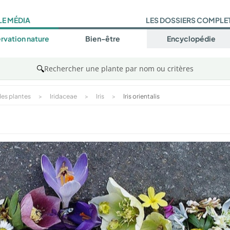
LE MÉDIA
LES DOSSIERS COMPLE
rvation nature
Bien-être
Encyclopédie
🔍
Rechercher une plante par nom ou critères
es plantes
>
Iridaceae
>
Iris
>
Iris orientalis