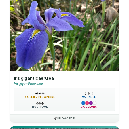
Iris giganticaerulea
Iris giganticaerulea
☀️
☀️
☀️
💧
💧
💧
SOLEIL / MI-OMBRE
VARIABLE
❄️
❄️
❄️
RUSTIQUE
COULEURS
🍃
IRIDACEAE