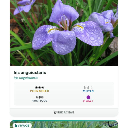
Iris unguicularis
Iris unguicularis
☀️
☀️
☀️
💧
💧
💧
PLEIN SOLEIL
MOYEN
❄️
❄️
❄️
RUSTIQUE
VIOLET
🍃
IRIDACEAE
🪴
VIVACE