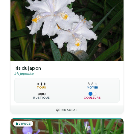
Iris du japon
Iris japonica
☀️
☀️
☀️
💧
💧
💧
TOUS
MOYEN
❄️
❄️
❄️
RUSTIQUE
COULEURS
🍃
IRIDACEAE
🪴
VIVACE