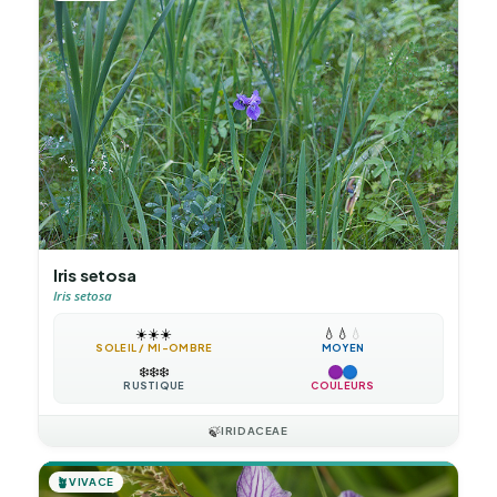
Iris setosa
Iris setosa
☀️
☀️
☀️
💧
💧
💧
SOLEIL / MI-OMBRE
MOYEN
❄️
❄️
❄️
RUSTIQUE
COULEURS
🍃
IRIDACEAE
🪴
VIVACE