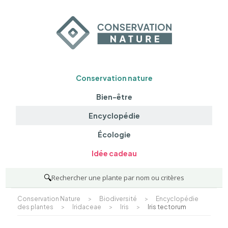
Conservation nature
Bien-être
Encyclopédie
Écologie
Idée cadeau
🔍
Rechercher une plante par nom ou critères
Conservation Nature
>
Biodiversité
>
Encyclopédie
des plantes
>
Iridaceae
>
Iris
>
Iris tectorum