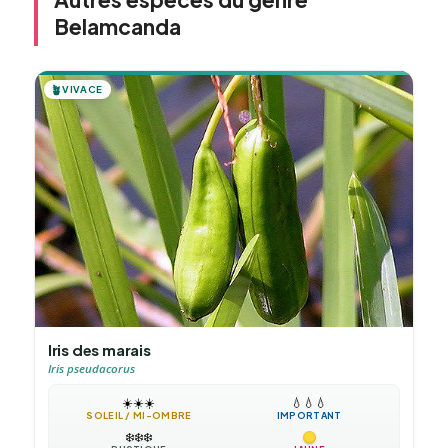
Belamcanda
🪴
VIVACE
Iris des marais
Iris pseudacorus
☀️
☀️
☀️
💧
💧
💧
SOLEIL / MI-OMBRE
IMPORTANT
❄️
❄️
❄️