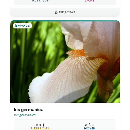
RUSTIQUE
JAUNE
🍃
IRIDACEAE
🪴
VIVACE
Iris germanica
Iris germanica
☀️
☀️
☀️
💧
💧
💧
PLEIN SOLEIL
MOYEN