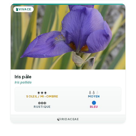
🪴
VIVACE
Iris pâle
Iris pallida
☀️
☀️
☀️
💧
💧
💧
SOLEIL / MI-OMBRE
MOYEN
❄️
❄️
❄️
RUSTIQUE
BLEU
🍃
IRIDACEAE