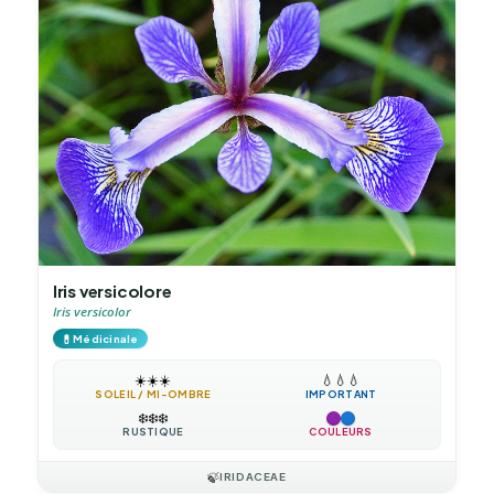
Iris versicolore
Iris versicolor
💊
Médicinale
☀️
☀️
☀️
💧
💧
💧
SOLEIL / MI-OMBRE
IMPORTANT
❄️
❄️
❄️
RUSTIQUE
COULEURS
🍃
IRIDACEAE