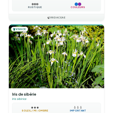
❄️
❄️
❄️
RUSTIQUE
COULEURS
🍃
IRIDACEAE
🪴
VIVACE
Iris de sibérie
Iris sibirica
☀️
☀️
☀️
💧
💧
💧
SOLEIL / MI-OMBRE
IMPORTANT