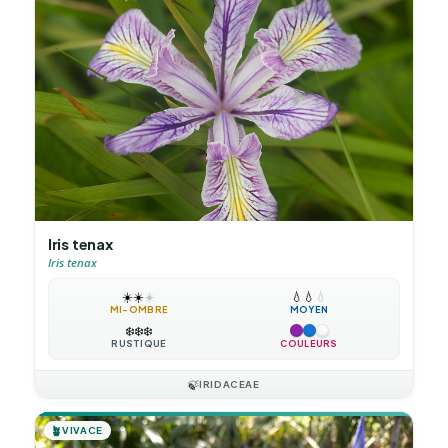
Iris tenax
Iris tenax
☀️
☀️
☀️
💧
💧
💧
MI-OMBRE
MOYEN
❄️
❄️
❄️
RUSTIQUE
COULEURS
🍃
IRIDACEAE
🪴
VIVACE