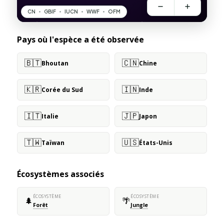
Pays où l'espèce a été observée
🇧🇹
🇨🇳
Bhoutan
Chine
🇰🇷
🇮🇳
Corée du Sud
Inde
🇮🇹
🇯🇵
Italie
Japon
🇹🇼
🇺🇸
Taïwan
États-Unis
Écosystèmes associés
ÉCOSYSTÈME
ÉCOSYSTÈME
🌲
🌴
Forêt
Jungle