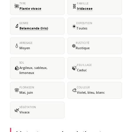
TYPE
FAMILLE
🌺
🧬
Plante vivace
Iridaceae
GENRE
EXPOSITION
🔬
☀️
Belamcanda (Iris)
Toutes
ARROSAGE
RUSTICITÉ
💧
❄️
Moyen
Rustique
SOL
FEUILLAGE
🪨
🍃
Argileux, sableux,
Caduc
limoneux
FLORAISON
COULEUR
🌸
🎨
Mai, juin
Violet, bleu, blanc
VÉGÉTATION
🌿
Vivace