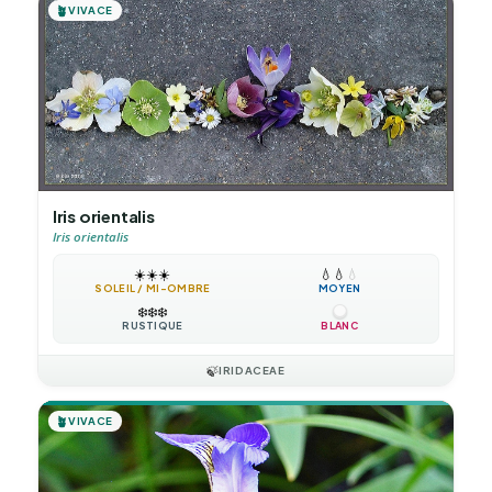
🪴
VIVACE
Iris orientalis
Iris orientalis
☀️
☀️
☀️
💧
💧
💧
SOLEIL / MI-OMBRE
MOYEN
❄️
❄️
❄️
RUSTIQUE
BLANC
🍃
IRIDACEAE
🪴
VIVACE