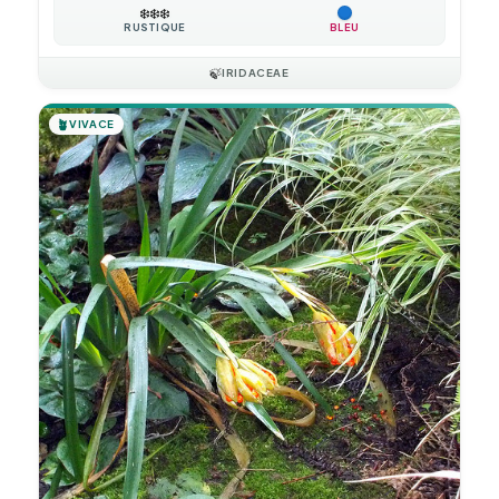
❄️
❄️
❄️
RUSTIQUE
BLEU
🍃
IRIDACEAE
🪴
VIVACE