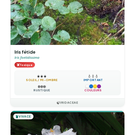
Iris fétide
Iris foetidissima
☠️
Toxique
☀️
☀️
☀️
💧
💧
💧
SOLEIL / MI-OMBRE
IMPORTANT
❄️
❄️
❄️
RUSTIQUE
COULEURS
🍃
IRIDACEAE
🪴
VIVACE