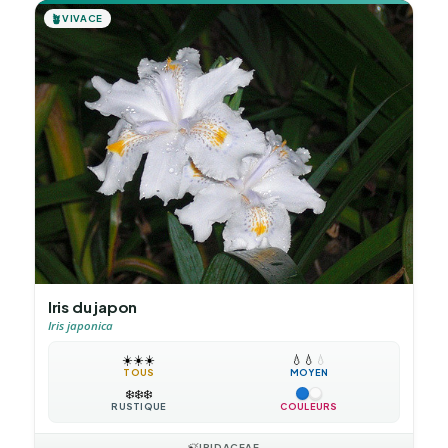
🪴
VIVACE
Iris du japon
Iris japonica
☀️
☀️
☀️
💧
💧
💧
TOUS
MOYEN
❄️
❄️
❄️
RUSTIQUE
COULEURS
🍃
IRIDACEAE