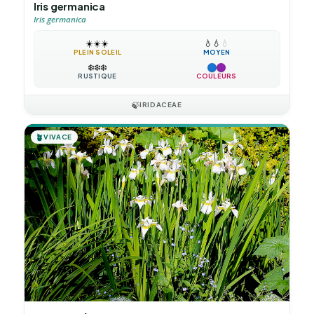
Iris germanica
Iris germanica
☀️
☀️
☀️
💧
💧
💧
PLEIN SOLEIL
MOYEN
❄️
❄️
❄️
RUSTIQUE
COULEURS
🍃
IRIDACEAE
🪴
VIVACE