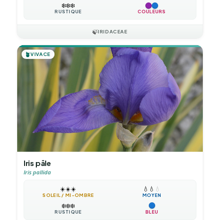
❄️
❄️
❄️
RUSTIQUE
COULEURS
🍃
IRIDACEAE
🪴
VIVACE
Iris pâle
Iris pallida
☀️
☀️
☀️
💧
💧
💧
SOLEIL / MI-OMBRE
MOYEN
❄️
❄️
❄️
RUSTIQUE
BLEU