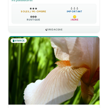
Iris pseudacorus
☀️
☀️
☀️
💧
💧
💧
SOLEIL / MI-OMBRE
IMPORTANT
❄️
❄️
❄️
RUSTIQUE
JAUNE
🍃
IRIDACEAE
🪴
VIVACE