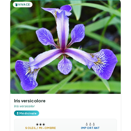
🪴
VIVACE
Iris versicolore
Iris versicolor
💊
Médicinale
☀️
☀️
☀️
💧
💧
💧
SOLEIL / MI-OMBRE
IMPORTANT