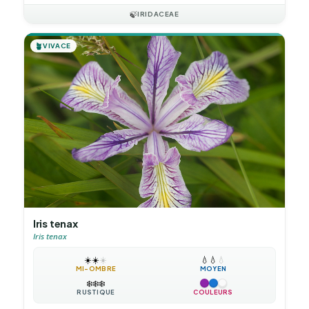
🍃
IRIDACEAE
🪴
VIVACE
Iris tenax
Iris tenax
☀️
☀️
☀️
💧
💧
💧
MI-OMBRE
MOYEN
❄️
❄️
❄️
RUSTIQUE
COULEURS