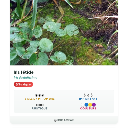
Iris fétide
Iris foetidissima
☠️
Toxique
☀️
☀️
☀️
💧
💧
💧
SOLEIL / MI-OMBRE
IMPORTANT
❄️
❄️
❄️
RUSTIQUE
COULEURS
🍃
IRIDACEAE