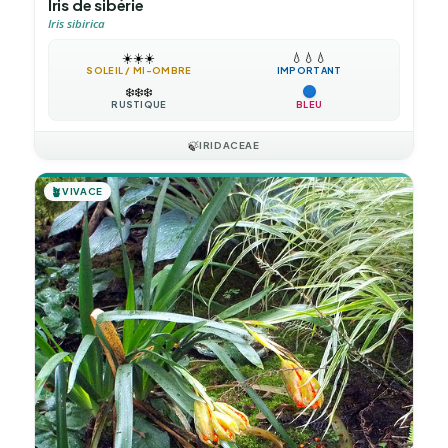
Iris de sibérie
Iris sibirica
☀️
☀️
☀️
💧
💧
💧
SOLEIL / MI-OMBRE
IMPORTANT
❄️
❄️
❄️
RUSTIQUE
BLEU
🍃
IRIDACEAE
🪴
VIVACE