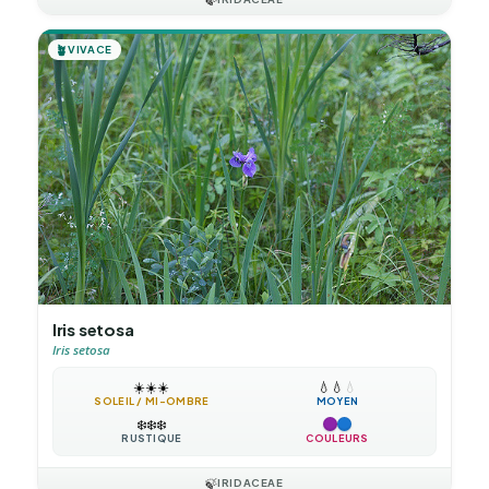
🪴
VIVACE
Iris setosa
Iris setosa
☀️
☀️
☀️
💧
💧
💧
SOLEIL / MI-OMBRE
MOYEN
❄️
❄️
❄️
RUSTIQUE
COULEURS
🍃
IRIDACEAE