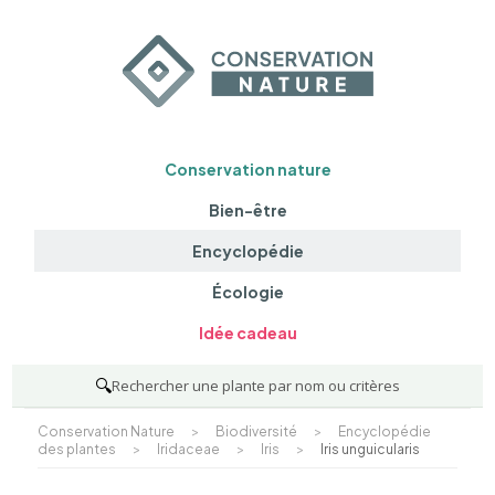
Conservation nature
Bien-être
Encyclopédie
Écologie
Idée cadeau
🔍
Rechercher une plante par nom ou critères
Conservation Nature
>
Biodiversité
>
Encyclopédie
des plantes
>
Iridaceae
>
Iris
>
Iris unguicularis