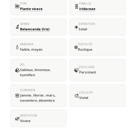
TYPE
FAMILLE
🌺
🧬
Plante vivace
Iridaceae
GENRE
EXPOSITION
🔬
☀️
Belamcanda (Iris)
Soleil
ARROSAGE
RUSTICITÉ
💧
❄️
Faible, moyen
Rustique
SOL
FEUILLAGE
🪨
🍃
Sableux, limoneux,
Persistant
humifère
FLORAISON
COULEUR
🌸
🎨
Janvier, février, mars,
Violet
novembre, décembre
VÉGÉTATION
🌿
Vivace