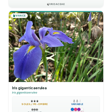
🍃
IRIDACEAE
🪴
VIVACE
Iris giganticaerulea
Iris giganticaerulea
☀️
☀️
☀️
💧
💧
💧
SOLEIL / MI-OMBRE
VARIABLE
❄️
❄️
❄️