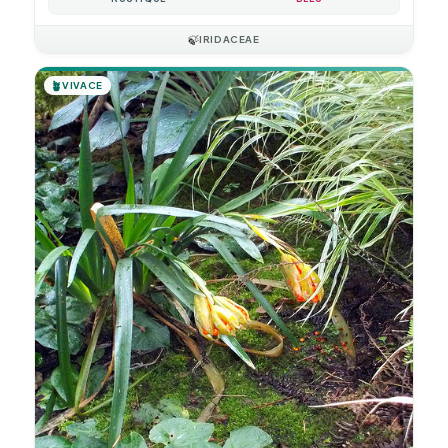
🍃
IRIDACEAE
🪴
VIVACE