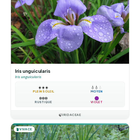
Iris unguicularis
Iris unguicularis
☀️
☀️
☀️
💧
💧
💧
PLEIN SOLEIL
MOYEN
❄️
❄️
❄️
RUSTIQUE
VIOLET
🍃
IRIDACEAE
🪴
VIVACE