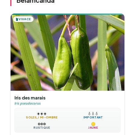
Belamcanda
🪴
VIVACE
Iris des marais
Iris pseudacorus
☀️
☀️
☀️
💧
💧
💧
SOLEIL / MI-OMBRE
IMPORTANT
❄️
❄️
❄️
RUSTIQUE
JAUNE