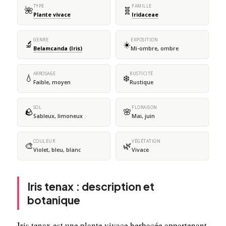
TYPE
FAMILLE
🌺
🧬
Plante vivace
Iridaceae
GENRE
EXPOSITION
🔬
☀️
Belamcanda (Iris)
Mi-ombre, ombre
ARROSAGE
RUSTICITÉ
💧
❄️
Faible, moyen
Rustique
SOL
FLORAISON
🪨
🌸
Sableux, limoneux
Mai, juin
COULEUR
VÉGÉTATION
🎨
🌿
Violet, bleu, blanc
Vivace
Iris tenax : description et
botanique
Iris tenax est une plante vivace herbacée appartenant