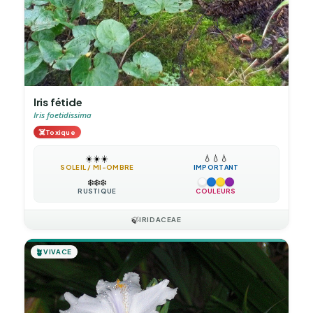
Iris fétide
Iris foetidissima
☠️
Toxique
☀️
☀️
☀️
💧
💧
💧
SOLEIL / MI-OMBRE
IMPORTANT
❄️
❄️
❄️
RUSTIQUE
COULEURS
🍃
IRIDACEAE
🪴
VIVACE