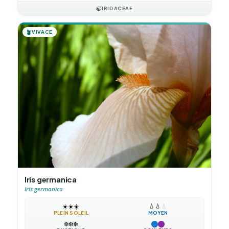
🍃
IRIDACEAE
🪴
VIVACE
Iris germanica
Iris germanica
☀️
☀️
☀️
💧
💧
💧
PLEIN SOLEIL
MOYEN
❄️
❄️
❄️