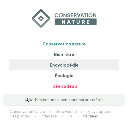
Conservation nature
Bien-être
Encyclopédie
Écologie
Idée cadeau
🔍
Rechercher une plante par nom ou critères
Conservation Nature
>
Biodiversité
>
Encyclopédie
des plantes
>
Iridaceae
>
Iris
>
Iris tenax