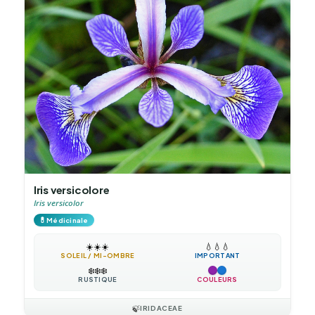
Iris versicolore
Iris versicolor
💊
Médicinale
☀️
☀️
☀️
💧
💧
💧
SOLEIL / MI-OMBRE
IMPORTANT
❄️
❄️
❄️
RUSTIQUE
COULEURS
🍃
IRIDACEAE