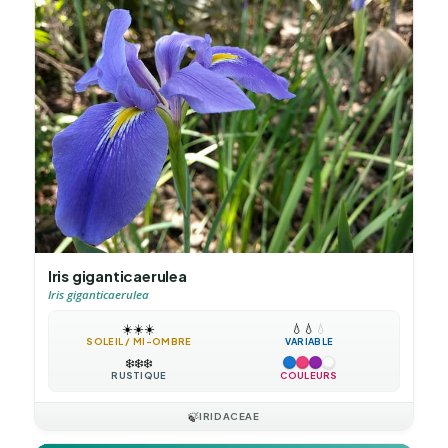
Iris giganticaerulea
Iris giganticaerulea
☀️
☀️
☀️
💧
💧
💧
SOLEIL / MI-OMBRE
VARIABLE
❄️
❄️
❄️
RUSTIQUE
COULEURS
🍃
IRIDACEAE