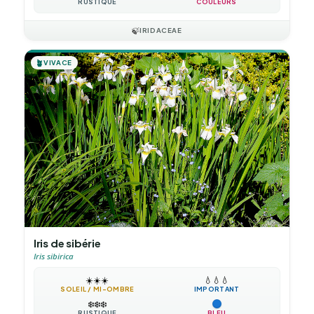
RUSTIQUE
COULEURS
🍃
IRIDACEAE
🪴
VIVACE
Iris de sibérie
Iris sibirica
☀️
☀️
☀️
💧
💧
💧
SOLEIL / MI-OMBRE
IMPORTANT
❄️
❄️
❄️
RUSTIQUE
BLEU