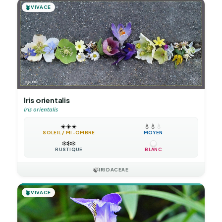
🪴
VIVACE
Iris orientalis
Iris orientalis
☀️
☀️
☀️
💧
💧
💧
SOLEIL / MI-OMBRE
MOYEN
❄️
❄️
❄️
RUSTIQUE
BLANC
🍃
IRIDACEAE
🪴
VIVACE