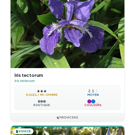
Iris tectorum
Iris tectorum
☀️
☀️
☀️
💧
💧
💧
SOLEIL / MI-OMBRE
MOYEN
❄️
❄️
❄️
RUSTIQUE
COULEURS
🍃
IRIDACEAE
🪴
VIVACE