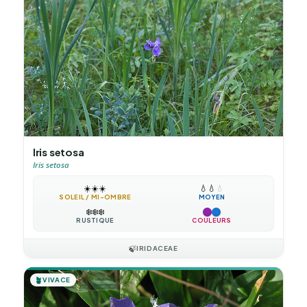
Iris setosa
Iris setosa
☀️
☀️
☀️
💧
💧
💧
SOLEIL / MI-OMBRE
MOYEN
❄️
❄️
❄️
RUSTIQUE
COULEURS
🍃
IRIDACEAE
🪴
VIVACE