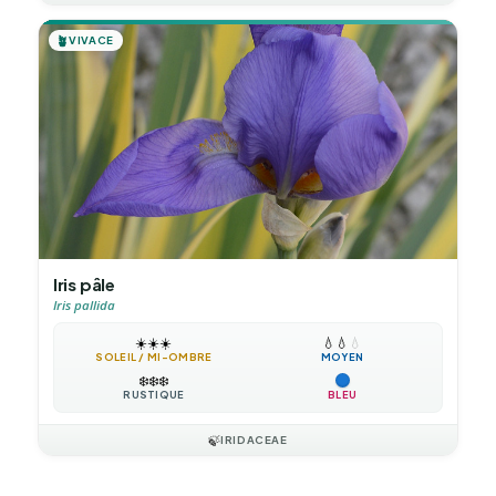
🪴
VIVACE
Iris pâle
Iris pallida
☀️
☀️
☀️
💧
💧
💧
SOLEIL / MI-OMBRE
MOYEN
❄️
❄️
❄️
RUSTIQUE
BLEU
🍃
IRIDACEAE