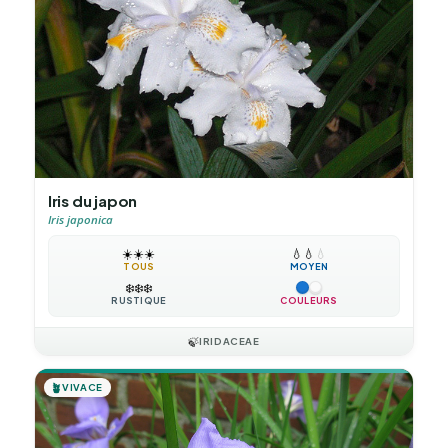
Iris du japon
Iris japonica
☀️
☀️
☀️
💧
💧
💧
TOUS
MOYEN
❄️
❄️
❄️
RUSTIQUE
COULEURS
🍃
IRIDACEAE
🪴
VIVACE