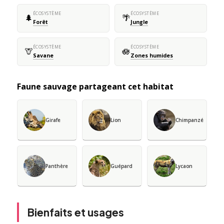
ÉCOSYSTÈME
ÉCOSYSTÈME
🌲
🌴
Forêt
Jungle
ÉCOSYSTÈME
ÉCOSYSTÈME
🦒
🪷
Savane
Zones humides
Faune sauvage partageant cet habitat
Girafe
Lion
Chimpanzé
Panthère
Guépard
Lycaon
Bienfaits et usages