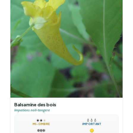
Balsamine des bois
Impatiens noli-tangere
☀️
☀️
☀️
💧
💧
💧
MI-OMBRE
IMPORTANT
❄️
❄️
❄️