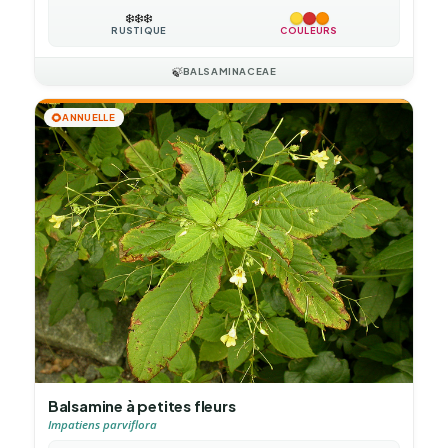
❄️
❄️
❄️
RUSTIQUE
COULEURS
🍃
BALSAMINACEAE
🌻
ANNUELLE
Balsamine à petites fleurs
Impatiens parviflora