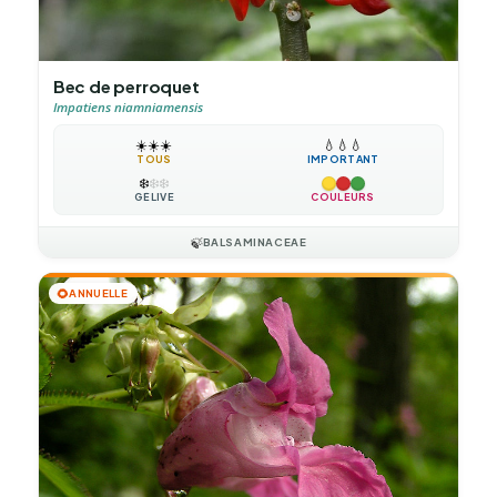
Bec de perroquet
Impatiens niamniamensis
☀️
☀️
☀️
💧
💧
💧
TOUS
IMPORTANT
❄️
❄️
❄️
GÉLIVE
COULEURS
🍃
BALSAMINACEAE
🌻
ANNUELLE