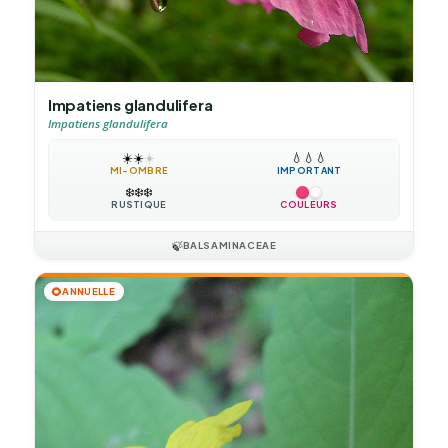
Impatiens glandulifera
Impatiens glandulifera
☀️
☀️
☀️
💧
💧
💧
MI-OMBRE
IMPORTANT
❄️
❄️
❄️
RUSTIQUE
COULEURS
🍃
BALSAMINACEAE
🌻
ANNUELLE