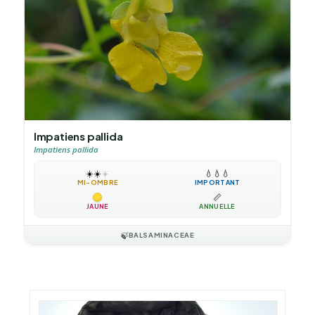
Impatiens pallida
Impatiens pallida
☀️
☀️
☀️
💧
💧
💧
MI-OMBRE
IMPORTANT
📏
JAUNE
ANNUELLE
🍃
BALSAMINACEAE