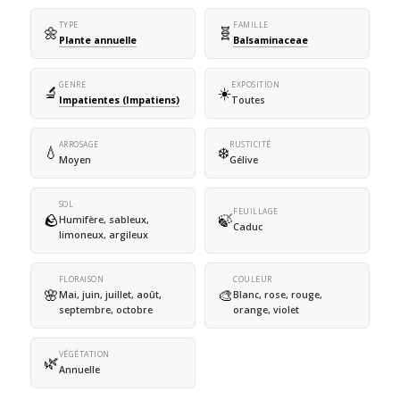
TYPE
FAMILLE
🌼
🧬
Plante annuelle
Balsaminaceae
GENRE
EXPOSITION
🔬
☀️
Impatientes (Impatiens)
Toutes
ARROSAGE
RUSTICITÉ
💧
❄️
Moyen
Gélive
SOL
FEUILLAGE
🪨
🍃
Humifère, sableux,
Caduc
limoneux, argileux
FLORAISON
COULEUR
🌸
🎨
Mai, juin, juillet, août,
Blanc, rose, rouge,
septembre, octobre
orange, violet
VÉGÉTATION
🌿
Annuelle