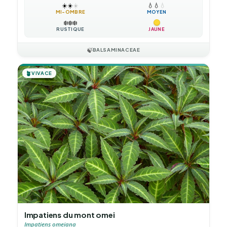
☀️
☀️
☀️
💧
💧
💧
MI-OMBRE
MOYEN
❄️
❄️
❄️
RUSTIQUE
JAUNE
🍃
BALSAMINACEAE
🪴
VIVACE
Impatiens du mont omei
Impatiens omeiana