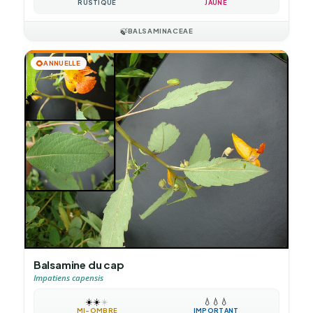
RUSTIQUE
JAUNE
🍃
BALSAMINACEAE
🌻
ANNUELLE
Balsamine du cap
Impatiens capensis
☀️
☀️
☀️
💧
💧
💧
MI-OMBRE
IMPORTANT