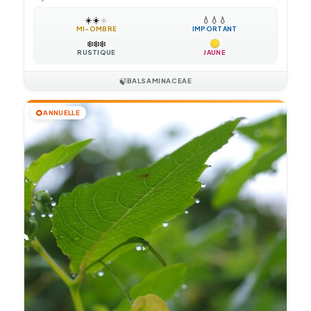
☀️
☀️
☀️
💧
💧
💧
MI-OMBRE
IMPORTANT
❄️
❄️
❄️
RUSTIQUE
JAUNE
🍃
BALSAMINACEAE
🌻
ANNUELLE