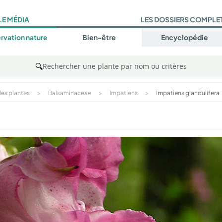
LE MÉDIA
LES DOSSIERS COMPLE
rvation nature
Bien-être
Encyclopédie
🔍
Rechercher une plante par nom ou critères
es plantes
>
Balsaminaceae
>
Impatiens
>
Impatiens glandulifera