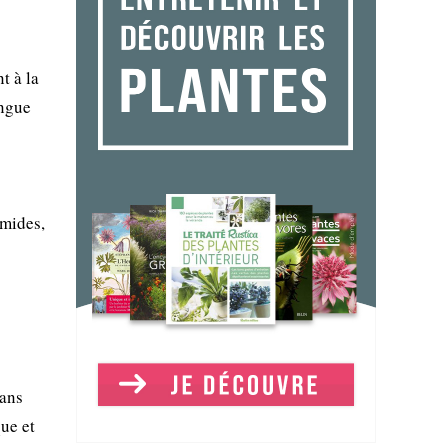
t à la
ingue
umides,
dans
que et