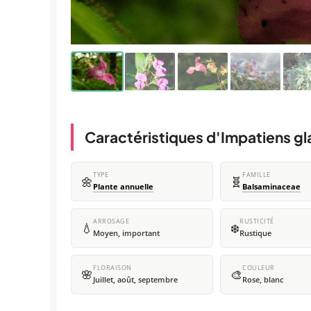
Caractéristiques d'Impatiens gl
TYPE
FAMILLE
🌼
🧬
Plante annuelle
Balsaminaceae
ARROSAGE
RUSTICITÉ
💧
❄️
Moyen, important
Rustique
FLORAISON
COULEUR
🌸
🎨
Juillet, août, septembre
Rose, blanc