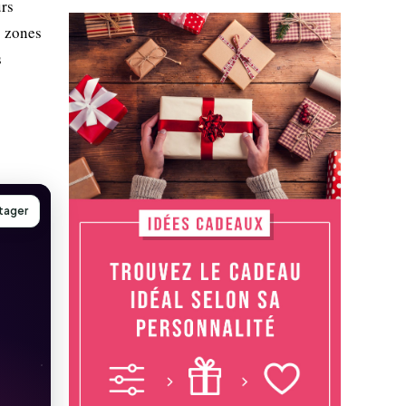
urs
s zones
s