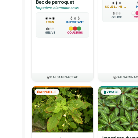
Bec de perroquet
☀️
☀️
☀️

SOLEIL / MI-OMBRE
Impatiens niamniamensis
❄️
❄️
❄️
GÉLIVE
CO
☀️
☀️
☀️
💧
💧
💧
TOUS
IMPORTANT
❄️
❄️
❄️
GÉLIVE
COULEURS
🍃
BALSAMINACEAE
🍃
BALSAMINA
🌻
ANNUELLE
🪴
VIVACE
Impatiens du m