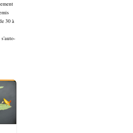
èrement
Semis
de 30 à
 s'auto-