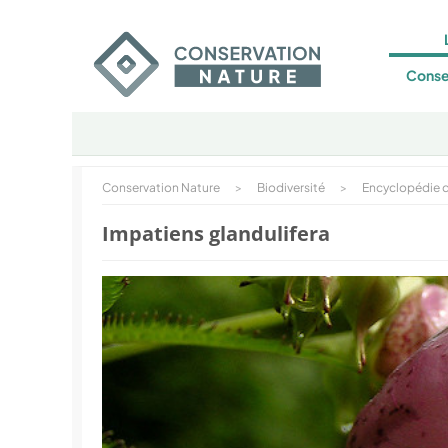
Conse
Conservation Nature
>
Biodiversité
>
Encyclopédie d
Impatiens glandulifera