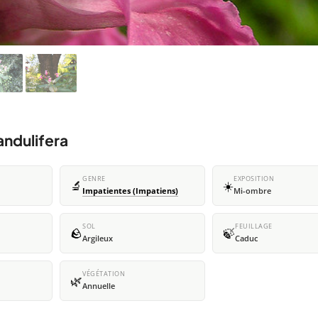
andulifera
GENRE
EXPOSITION
🔬
☀️
Impatientes (Impatiens)
Mi-ombre
SOL
FEUILLAGE
🪨
🍃
Argileux
Caduc
VÉGÉTATION
🌿
Annuelle