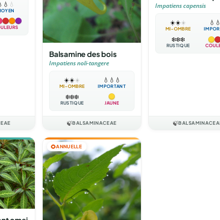

💧
💧
Impatiens capensis
MOYEN
☀️
☀️
☀️
💧

ULEURS
MI-OMBRE
IMPOR
❄️
❄️
❄️
RUSTIQUE
COUL
Balsamine des bois
Impatiens noli-tangere
☀️
☀️
☀️
💧
💧
💧
MI-OMBRE
IMPORTANT
❄️
❄️
❄️
RUSTIQUE
JAUNE
CEAE
🍃
BALSAMINACEAE
🍃
BALSAMINACEA
🌻
ANNUELLE
ont omei