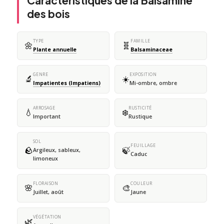
Caractéristiques de la Balsamine
des bois
TYPE
FAMILLE
🌼
🧬
Plante annuelle
Balsaminaceae
GENRE
EXPOSITION
🔬
☀️
Impatientes (Impatiens)
Mi-ombre, ombre
ARROSAGE
RUSTICITÉ
💧
❄️
Important
Rustique
SOL
FEUILLAGE
🪨
🍃
Argileux, sableux,
Caduc
limoneux
FLORAISON
COULEUR
🌸
🎨
Juillet, août
Jaune
VÉGÉTATION
🌿