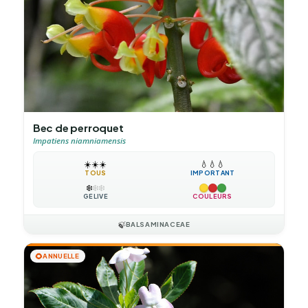
Bec de perroquet
Impatiens niamniamensis
☀️
☀️
☀️
💧
💧
💧
TOUS
IMPORTANT
❄️
❄️
❄️
GÉLIVE
COULEURS
🍃
BALSAMINACEAE
🌻
ANNUELLE