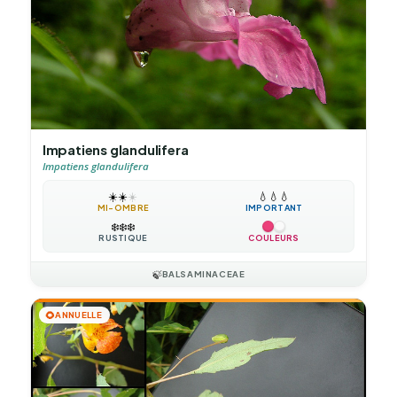
Impatiens glandulifera
Impatiens glandulifera
☀️
☀️
☀️
💧
💧
💧
MI-OMBRE
IMPORTANT
❄️
❄️
❄️
RUSTIQUE
COULEURS
🍃
BALSAMINACEAE
🌻
ANNUELLE