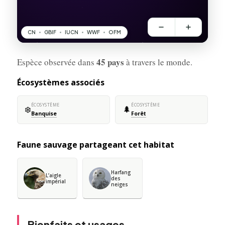
45 pays
Espèce observée dans
à travers le monde.
Écosystèmes associés
ÉCOSYSTÈME
ÉCOSYSTÈME
❄️
🌲
Banquise
Forêt
Faune sauvage partageant cet habitat
Harfang
L’aigle
des
impérial
neiges
Bienfaits et usages