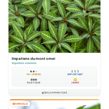
Impatiens du mont omei
Impatiens omeiana
☀️
☀️
☀️
💧
💧
💧
MI-OMBRE
IMPORTANT
❄️
❄️
❄️
RUSTIQUE
JAUNE
🍃
BALSAMINACEAE
🌻
ANNUELLE