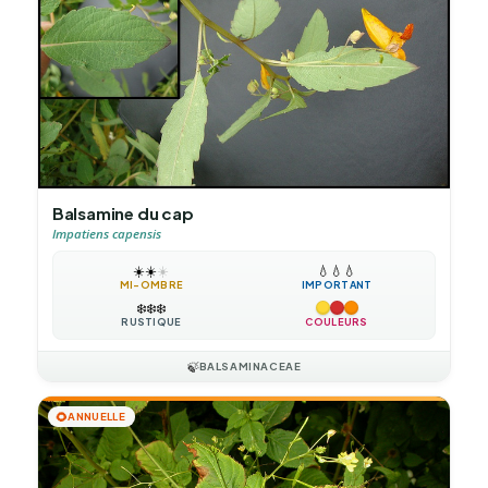
Balsamine du cap
Impatiens capensis
☀️
☀️
☀️
💧
💧
💧
MI-OMBRE
IMPORTANT
❄️
❄️
❄️
RUSTIQUE
COULEURS
🍃
BALSAMINACEAE
🌻
ANNUELLE