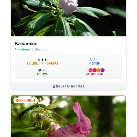
Balsamine
Impatiens balsamina
☀️
☀️
☀️
💧
💧
💧
SOLEIL / MI-OMBRE
MOYEN
❄️
❄️
❄️
GÉLIVE
COULEURS
🍃
BALSAMINACEAE
🌻
ANNUELLE