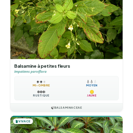
Balsamine à petites fleurs
Impatiens parviflora
☀️
☀️
☀️
💧
💧
💧
MI-OMBRE
MOYEN
❄️
❄️
❄️
RUSTIQUE
JAUNE
🍃
BALSAMINACEAE
🪴
VIVACE