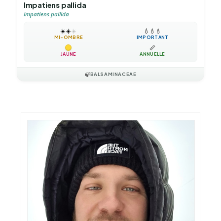
Impatiens pallida
Impatiens pallida
☀️
☀️
☀️
💧
💧
💧
MI-OMBRE
IMPORTANT
📏
JAUNE
ANNUELLE
🍃
BALSAMINACEAE