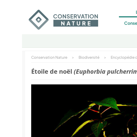
Conse
Conservation Nature
>
Biodiversité
>
Encyclopédie d
Étoile de noël
(Euphorbia pulcherri