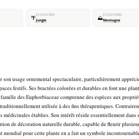
ÉCOSYSTÈME
ÉCOSYSTÈME
🌴
⛰️
Jungle
Montagne
ur son usage ornemental spectaculaire, particulièrement appréci
paces festifs. Ses bractées colorées et durables en font une plan
la famille des Euphorbiaceae comprenne des espèces aux proprié
 traditionnellement utilisée à des fins thérapeutiques. Contraire
s médicinales établies. Son intérêt réside essentiellement dans 
ution de décoration naturelle durable, capable de fleurir plusieu
t mondial pour cette plante en a fait un symbole incontournabl