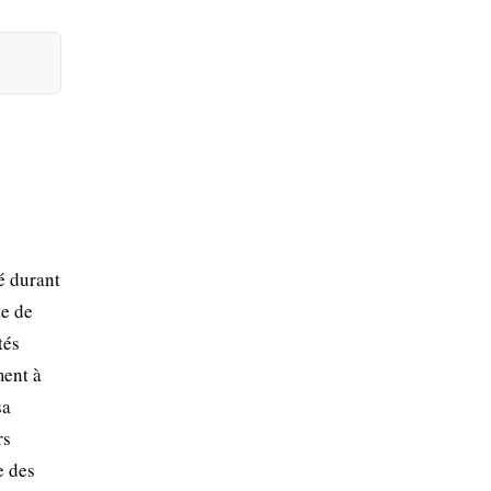
é durant
te de
tés
ment à
sa
rs
e des