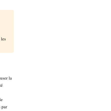
 les
user la
té
le
s par