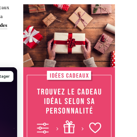
ocaux
la
 des