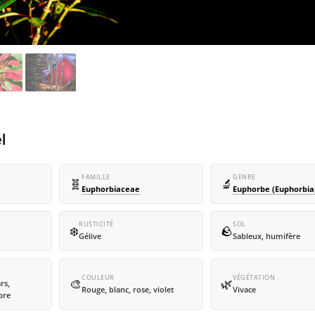
l
FAMILLE
GENRE
🧬
🔬
Euphorbiaceae
Euphorbe (Euphorbia
RUSTICITÉ
SOL
❄️
🪨
Gélive
Sableux, humifère
COULEUR
VÉGÉTATION
🎨
🌿
rs,
Rouge, blanc, rose, violet
Vivace
bre