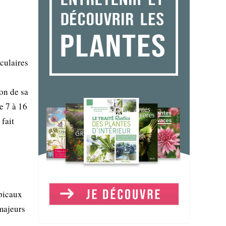
aculaires
son de sa
e 7 à 16
fait
opicaux
majeurs