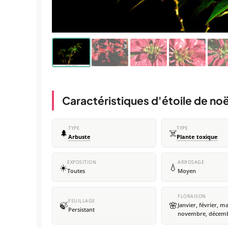
Caractéristiques d'étoile de noë
TYPE
TYPE
🌲
☠️
Arbuste
Plante toxique
EXPOSITION
ARROSAGE
☀️
💧
Toutes
Moyen
FLORAISON
FEUILLAGE
🍃
🌸
Janvier, février, ma
Persistant
novembre, décem