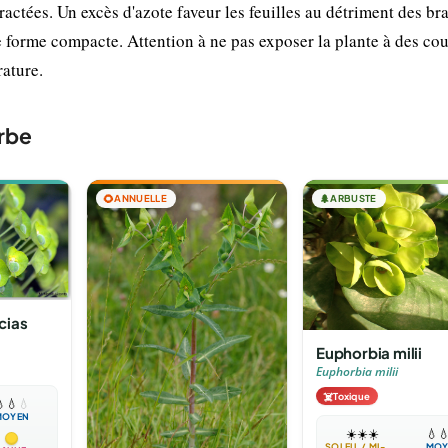
bractées. Un excès d'azote faveur les feuilles au détriment des br
ne forme compacte. Attention à ne pas exposer la plante à des co
rature.
rbe
🌻
ANNUELLE
🌲
ARBUSTE
cias
Euphorbia milii
Euphorbia milii
☠️
Toxique

💧
💧
MOYEN
☀️
☀️
☀️
💧

SOLEIL / MI-OMBRE
MOY