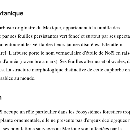
botanique
arbuste originaire du Mexique, appartenant à la famille des
par ses feuilles persistantes vert foncé et surtout par ses spect
i entourent les véritables fleurs jaunes discrètes. Elle atteint
rel. L'arbuste porte le nom vernaculaire d'étoile de Noël en rai
in d'année (novembre à mars). Ses feuilles alternes et obovales, d
s. La structure morphologique distinctive de cette euphorbe en 
ssables au monde.
n
ël occupe un rôle particulier dans les écosystèmes forestiers tr
plante ornementale, elle ne présente pas d'enjeux écologiques 
, ses populations sauvages au Mexique sont affectées par la