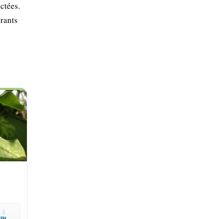
actées.
urants

💧
EN