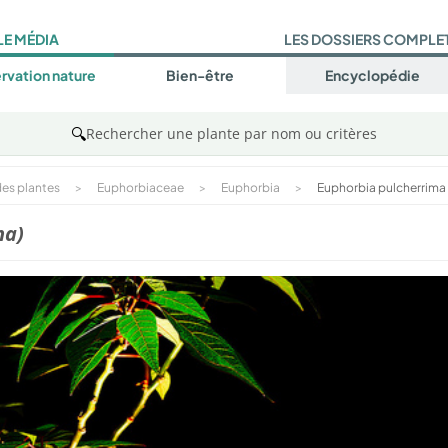
LE MÉDIA
LES DOSSIERS COMPLE
rvation nature
Bien-être
Encyclopédie
🔍
Rechercher une plante par nom ou critères
es plantes
>
Euphorbiaceae
>
Euphorbia
>
Euphorbia pulcherrima
ma)