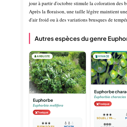
jour à partir d'octobre stimule la coloration des 
Après la floraison, une taille légère maintient u
d'air froid ou à des variations brusques de tempé
Autres espèces du genre Eupho
🌲
ARBUSTE
🪴
VIVACE
Euphorbe chara
Euphorbia characias
Euphorbe
☠️
Toxique
Euphorbia mellifera
☠️
Toxique
☀️
☀️
☀️

SOLEIL / MI-OMBRE
☀️
☀️
☀️
💧
💧
💧
❄️
❄️
❄️
PLEIN SOLEIL
MOYEN