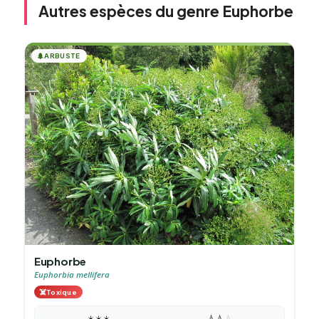
Autres espèces du genre Euphorbe
🌲
ARBUSTE
Euphorbe
Euphorbia mellifera
☠️
Toxique
☀️
☀️
☀️
💧
💧
💧