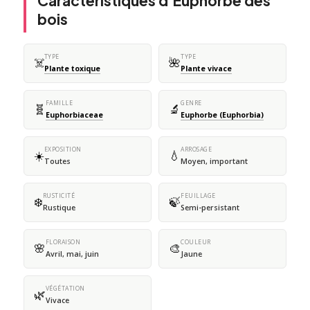
Caractéristiques d'Euphorbe des
bois
TYPE
TYPE
☠️
🌺
Plante toxique
Plante vivace
FAMILLE
GENRE
🧬
🔬
Euphorbiaceae
Euphorbe (Euphorbia)
EXPOSITION
ARROSAGE
☀️
💧
Toutes
Moyen, important
RUSTICITÉ
FEUILLAGE
❄️
🍃
Rustique
Semi-persistant
FLORAISON
COULEUR
🌸
🎨
Avril, mai, juin
Jaune
VÉGÉTATION
🌿
Vivace