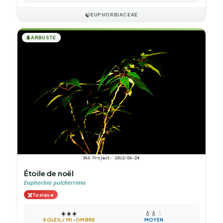
🍃
EUPHORBIACEAE
🌲
ARBUSTE
Étoile de noël
Euphorbia pulcherrima
☠️
Toxique
☀️
☀️
☀️
💧
💧
💧
SOLEIL / MI-OMBRE
MOYEN