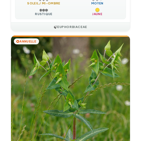
SOLEIL / MI-OMBRE
MOYEN
❄️
❄️
❄️
RUSTIQUE
JAUNE
🍃
EUPHORBIACEAE
🌻
ANNUELLE