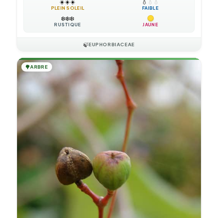
☀️
☀️
☀️
💧
💧
💧
PLEIN SOLEIL
FAIBLE
❄️
❄️
❄️
RUSTIQUE
JAUNE
🍃
EUPHORBIACEAE
🌳
ARBRE