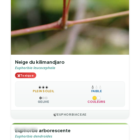
Neige du kilimandjaro
Euphorbia leucocephala
☠️
Toxique
☀️
☀️
☀️
💧
💧
💧
PLEIN SOLEIL
FAIBLE
❄️
❄️
❄️
GÉLIVE
COULEURS
🍃
EUPHORBIACEAE
🌲
ARBUSTE
Euphorbe arborescente
Euphorbia dendroïdes