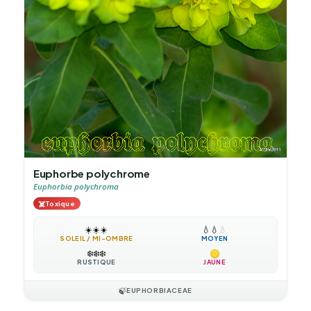
Euphorbe polychrome
Euphorbia polychroma
☠️
Toxique
☀️
☀️
☀️
💧
💧
💧
SOLEIL / MI-OMBRE
MOYEN
❄️
❄️
❄️
RUSTIQUE
JAUNE
🍃
EUPHORBIACEAE