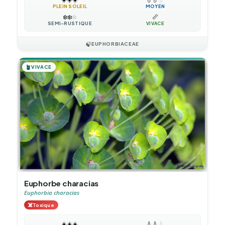
PLEIN SOLEIL
MOYEN
❄️
❄️
❄️
📏
SEMI-RUSTIQUE
VIVACE
🍃
EUPHORBIACEAE
🪴
VIVACE
Euphorbe characias
Euphorbia characias
☠️
Toxique
☀️
☀️
☀️
💧
💧
💧