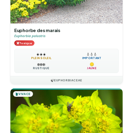
Euphorbe des marais
Euphorbia palustris
☠️
Toxique
☀️
☀️
☀️
💧
💧
💧
PLEIN SOLEIL
IMPORTANT
❄️
❄️
❄️
RUSTIQUE
JAUNE
🍃
EUPHORBIACEAE
🪴
VIVACE