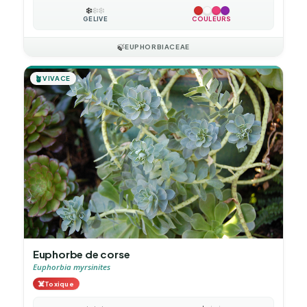
❄️
❄️
❄️
GÉLIVE
COULEURS
🍃
EUPHORBIACEAE
🪴
VIVACE
Euphorbe de corse
Euphorbia myrsinites
☠️
Toxique