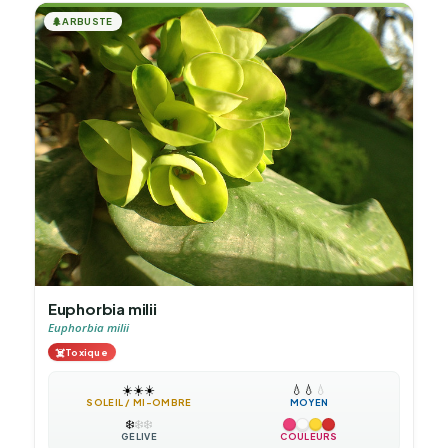
🌲
ARBUSTE
Euphorbia milii
Euphorbia milii
☠️
Toxique
☀️
☀️
☀️
💧
💧
💧
SOLEIL / MI-OMBRE
MOYEN
❄️
❄️
❄️
GÉLIVE
COULEURS