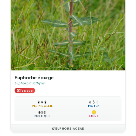
Euphorbe épurge
Euphorbia lathyris
☠️
Toxique
☀️
☀️
☀️
💧
💧
💧
PLEIN SOLEIL
MOYEN
❄️
❄️
❄️
RUSTIQUE
JAUNE
🍃
EUPHORBIACEAE