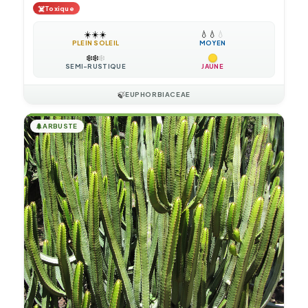
☠️
Toxique
☀️
☀️
☀️
💧
💧
💧
PLEIN SOLEIL
MOYEN
❄️
❄️
❄️
SEMI-RUSTIQUE
JAUNE
🍃
EUPHORBIACEAE
🌲
ARBUSTE