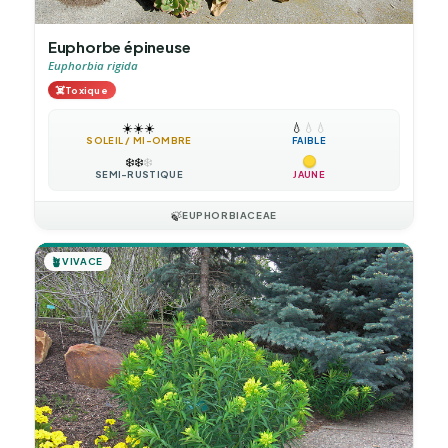
Euphorbe épineuse
Euphorbia rigida
☠️
Toxique
☀️
☀️
☀️
💧
💧
💧
SOLEIL / MI-OMBRE
FAIBLE
❄️
❄️
❄️
SEMI-RUSTIQUE
JAUNE
🍃
EUPHORBIACEAE
🪴
VIVACE