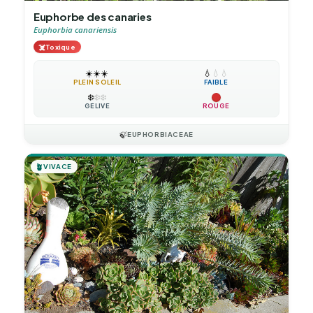
Euphorbe des canaries
Euphorbia canariensis
☠️
Toxique
☀️
☀️
☀️
💧
💧
💧
PLEIN SOLEIL
FAIBLE
❄️
❄️
❄️
GÉLIVE
ROUGE
🍃
EUPHORBIACEAE
🪴
VIVACE