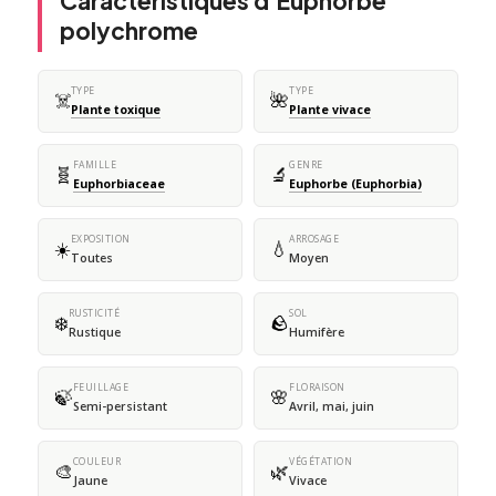
Caractéristiques d'Euphorbe
polychrome
TYPE
TYPE
☠️
🌺
Plante toxique
Plante vivace
FAMILLE
GENRE
🧬
🔬
Euphorbiaceae
Euphorbe (Euphorbia)
EXPOSITION
ARROSAGE
☀️
💧
Toutes
Moyen
RUSTICITÉ
SOL
❄️
🪨
Rustique
Humifère
FEUILLAGE
FLORAISON
🍃
🌸
Semi-persistant
Avril, mai, juin
COULEUR
VÉGÉTATION
🎨
🌿
Jaune
Vivace