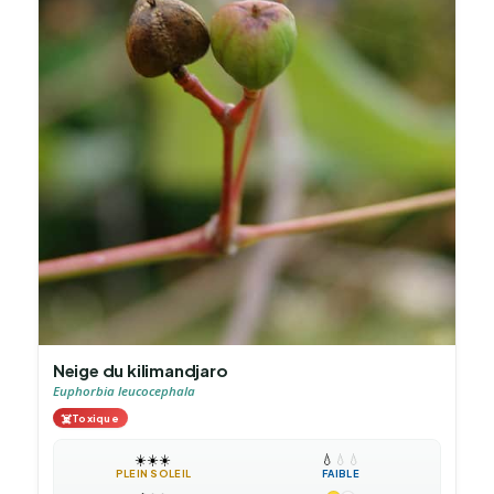
Neige du kilimandjaro
Euphorbia leucocephala
☠️
Toxique
☀️
☀️
☀️
💧
💧
💧
PLEIN SOLEIL
FAIBLE