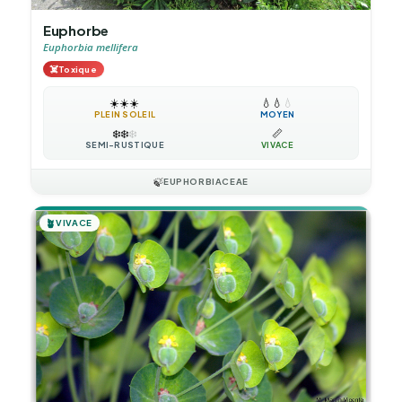
Euphorbe
Euphorbia mellifera
☠️
Toxique
☀️
☀️
☀️
💧
💧
💧
PLEIN SOLEIL
MOYEN
❄️
❄️
❄️
📏
SEMI-RUSTIQUE
VIVACE
🍃
EUPHORBIACEAE
🪴
VIVACE