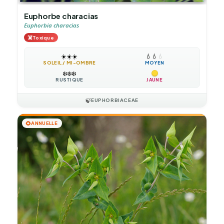
Euphorbe characias
Euphorbia characias
☠️
Toxique
☀️
☀️
☀️
💧
💧
💧
SOLEIL / MI-OMBRE
MOYEN
❄️
❄️
❄️
RUSTIQUE
JAUNE
🍃
EUPHORBIACEAE
🌻
ANNUELLE