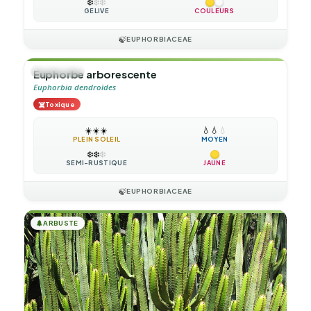
❄️
❄️
❄️
GÉLIVE
COULEURS
🍃
EUPHORBIACEAE
🌲
ARBUSTE
Euphorbe arborescente
Euphorbia dendroïdes
☠️
Toxique
☀️
☀️
☀️
💧
💧
💧
PLEIN SOLEIL
MOYEN
❄️
❄️
❄️
SEMI-RUSTIQUE
JAUNE
🍃
EUPHORBIACEAE
🌲
ARBUSTE