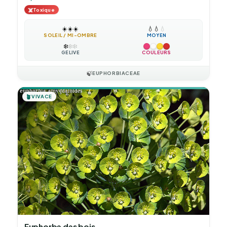
☠️
Toxique
☀️
☀️
☀️
💧
💧
💧
SOLEIL / MI-OMBRE
MOYEN
❄️
❄️
❄️
GÉLIVE
COULEURS
🍃
EUPHORBIACEAE
🪴
VIVACE
Euphorbe des bois