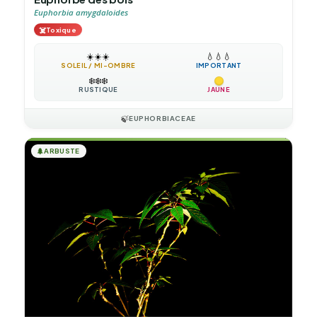
Euphorbia amygdaloides
☠️
Toxique
☀️
☀️
☀️
💧
💧
💧
SOLEIL / MI-OMBRE
IMPORTANT
❄️
❄️
❄️
RUSTIQUE
JAUNE
🍃
EUPHORBIACEAE
🌲
ARBUSTE