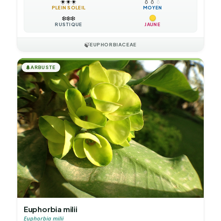
☀️
☀️
☀️
💧
💧
💧
PLEIN SOLEIL
MOYEN
❄️
❄️
❄️
RUSTIQUE
JAUNE
🍃
EUPHORBIACEAE
🌲
ARBUSTE
Euphorbia milii
Euphorbia milii