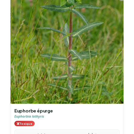
Euphorbe épurge
Euphorbia lathyris
☠️
Toxique