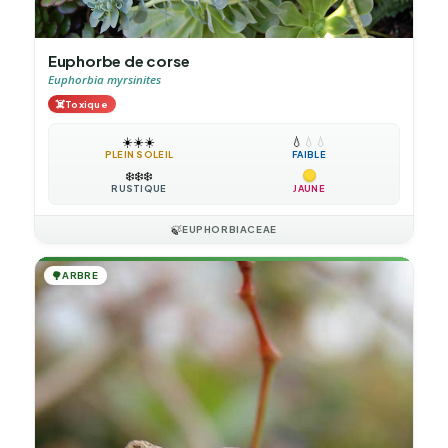
Euphorbe de corse
Euphorbia myrsinites
☠️
Toxique
☀️
☀️
☀️
💧
💧
💧
PLEIN SOLEIL
FAIBLE
❄️
❄️
❄️
RUSTIQUE
JAUNE
🍃
EUPHORBIACEAE
🌳
ARBRE