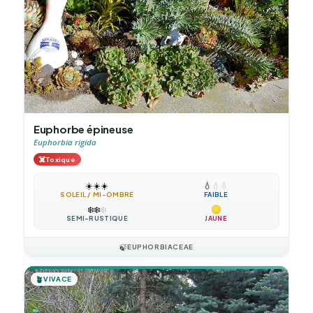
Euphorbe épineuse
Euphorbia rigida
☠️
Toxique
☀️
☀️
☀️
💧
💧
💧
SOLEIL / MI-OMBRE
FAIBLE
❄️
❄️
❄️
SEMI-RUSTIQUE
JAUNE
🍃
EUPHORBIACEAE
🪴
VIVACE