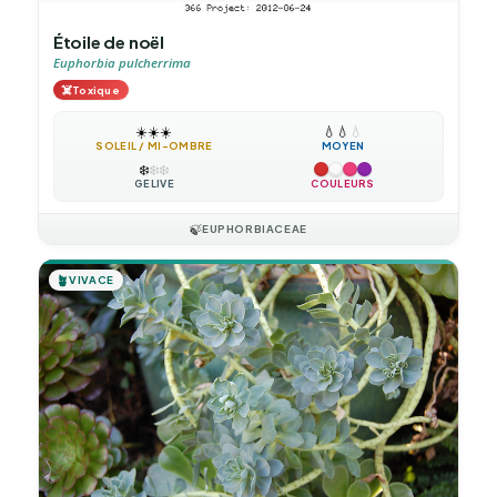
Étoile de noël
Euphorbia pulcherrima
☠️
Toxique
☀️
☀️
☀️
💧
💧
💧
SOLEIL / MI-OMBRE
MOYEN
❄️
❄️
❄️
GÉLIVE
COULEURS
🍃
EUPHORBIACEAE
🪴
VIVACE