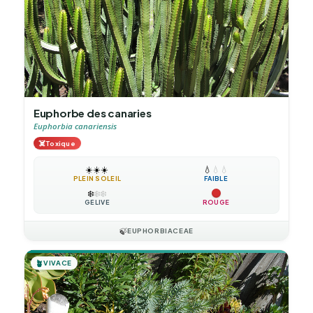
Euphorbe des canaries
Euphorbia canariensis
☠️
Toxique
☀️
☀️
☀️
💧
💧
💧
PLEIN SOLEIL
FAIBLE
❄️
❄️
❄️
GÉLIVE
ROUGE
🍃
EUPHORBIACEAE
🪴
VIVACE