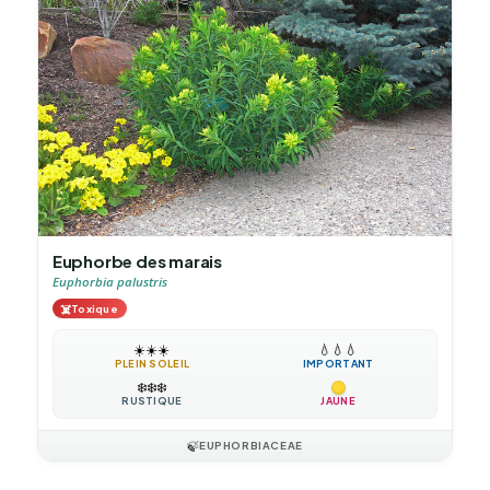
Euphorbe des marais
Euphorbia palustris
☠️
Toxique
☀️
☀️
☀️
💧
💧
💧
PLEIN SOLEIL
IMPORTANT
❄️
❄️
❄️
RUSTIQUE
JAUNE
🍃
EUPHORBIACEAE