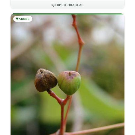
🍃
EUPHORBIACEAE
🌳
ARBRE