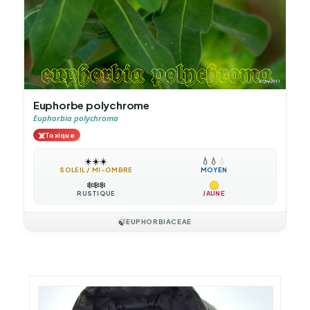
Euphorbe polychrome
Euphorbia polychroma
☠️
Toxique
☀️
☀️
☀️
💧
💧
💧
SOLEIL / MI-OMBRE
MOYEN
❄️
❄️
❄️
RUSTIQUE
JAUNE
🍃
EUPHORBIACEAE