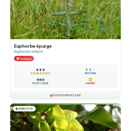
Euphorbe épurge
Euphorbia lathyris
☠️
Toxique
☀️
☀️
☀️
💧
💧
💧
PLEIN SOLEIL
MOYEN
❄️
❄️
❄️
RUSTIQUE
JAUNE
🍃
EUPHORBIACEAE
🌲
ARBUSTE