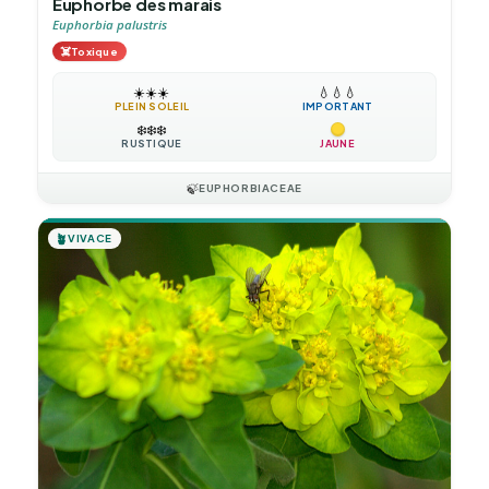
Euphorbe des marais
Euphorbia palustris
☠️
Toxique
☀️
☀️
☀️
💧
💧
💧
PLEIN SOLEIL
IMPORTANT
❄️
❄️
❄️
RUSTIQUE
JAUNE
🍃
EUPHORBIACEAE
🪴
VIVACE