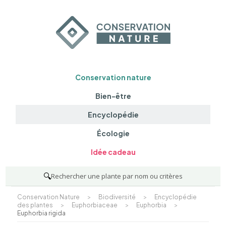
Conservation nature
Bien-être
Encyclopédie
Écologie
Idée cadeau
🔍
Rechercher une plante par nom ou critères
Conservation Nature
>
Biodiversité
>
Encyclopédie
des plantes
>
Euphorbiaceae
>
Euphorbia
>
Euphorbia rigida