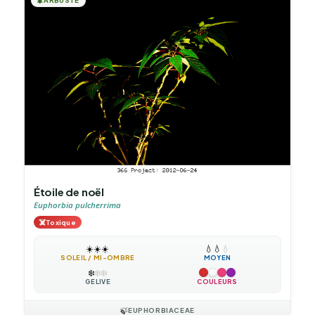
🌲
ARBUSTE
Étoile de noël
Euphorbia pulcherrima
☠️
Toxique
☀️
☀️
☀️
💧
💧
💧
SOLEIL / MI-OMBRE
MOYEN
❄️
❄️
❄️
GÉLIVE
COULEURS
🍃
EUPHORBIACEAE