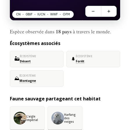
18 pays
Espèce observée dans
à travers le monde.
Écosystèmes associés
ÉCOSYSTÈME
ÉCOSYSTÈME
🏜️
🌲
Désert
Forêt
ÉCOSYSTÈME
⛰️
Montagne
Faune sauvage partageant cet habitat
Harfang
L’aigle
des
impérial
neiges