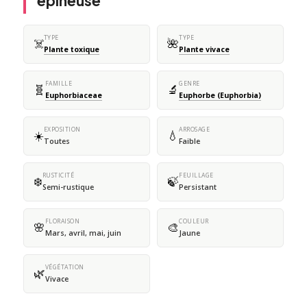
épineuse
TYPE
TYPE
☠️
🌺
Plante toxique
Plante vivace
FAMILLE
GENRE
🧬
🔬
Euphorbiaceae
Euphorbe (Euphorbia)
EXPOSITION
ARROSAGE
☀️
💧
Toutes
Faible
RUSTICITÉ
FEUILLAGE
❄️
🍃
Semi-rustique
Persistant
FLORAISON
COULEUR
🌸
🎨
Mars, avril, mai, juin
Jaune
VÉGÉTATION
🌿
Vivace