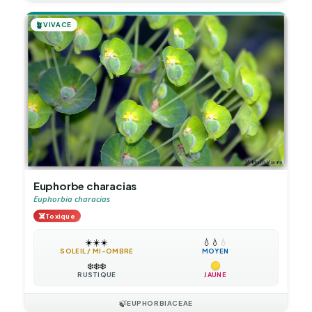
🪴
VIVACE
Euphorbe characias
Euphorbia characias
☠️
Toxique
☀️
☀️
☀️
💧
💧
💧
SOLEIL / MI-OMBRE
MOYEN
❄️
❄️
❄️
RUSTIQUE
JAUNE
🍃
EUPHORBIACEAE