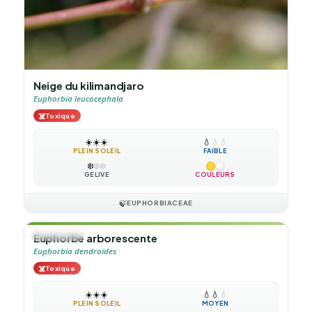
Neige du kilimandjaro
Euphorbia leucocephala
☠️
Toxique
☀️
☀️
☀️
💧
💧
💧
PLEIN SOLEIL
FAIBLE
❄️
❄️
❄️
GÉLIVE
COULEURS
🍃
EUPHORBIACEAE
🌲
ARBUSTE
Euphorbe arborescente
Euphorbia dendroïdes
☠️
Toxique
☀️
☀️
☀️
💧
💧
💧
PLEIN SOLEIL
MOYEN