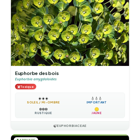
Euphorbe des bois
Euphorbia amygdaloides
☠️
Toxique
☀️
☀️
☀️
💧
💧
💧
SOLEIL / MI-OMBRE
IMPORTANT
❄️
❄️
❄️
RUSTIQUE
JAUNE
🍃
EUPHORBIACEAE