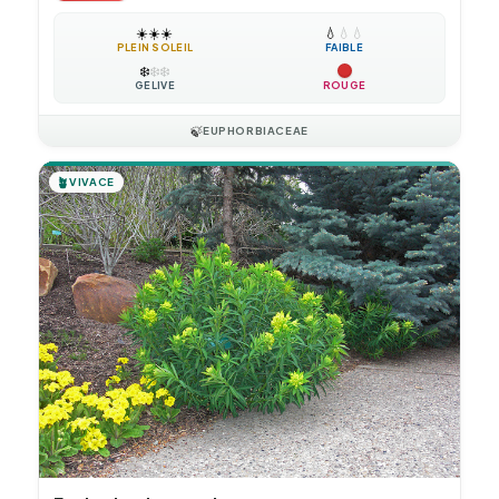
☀️
☀️
☀️
💧
💧
💧
PLEIN SOLEIL
FAIBLE
❄️
❄️
❄️
GÉLIVE
ROUGE
🍃
EUPHORBIACEAE
🪴
VIVACE