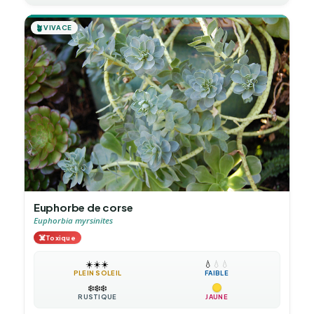
🪴
VIVACE
Euphorbe de corse
Euphorbia myrsinites
☠️
Toxique
☀️
☀️
☀️
💧
💧
💧
PLEIN SOLEIL
FAIBLE
❄️
❄️
❄️
RUSTIQUE
JAUNE