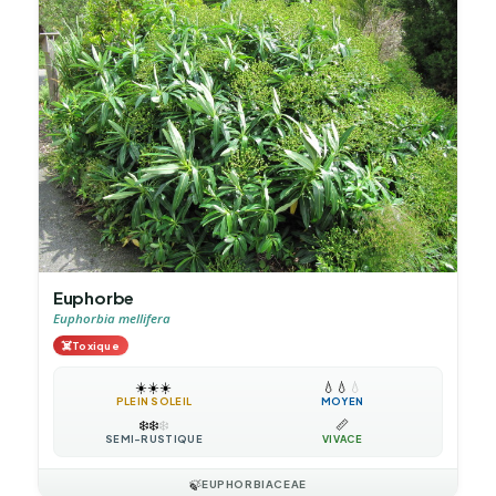
Euphorbe
Euphorbia mellifera
☠️
Toxique
☀️
☀️
☀️
💧
💧
💧
PLEIN SOLEIL
MOYEN
❄️
❄️
❄️
📏
SEMI-RUSTIQUE
VIVACE
🍃
EUPHORBIACEAE