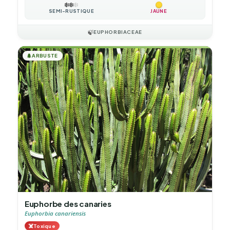
❄️
❄️
❄️
SEMI-RUSTIQUE
JAUNE
🍃
EUPHORBIACEAE
🌲
ARBUSTE
Euphorbe des canaries
Euphorbia canariensis
☠️
Toxique