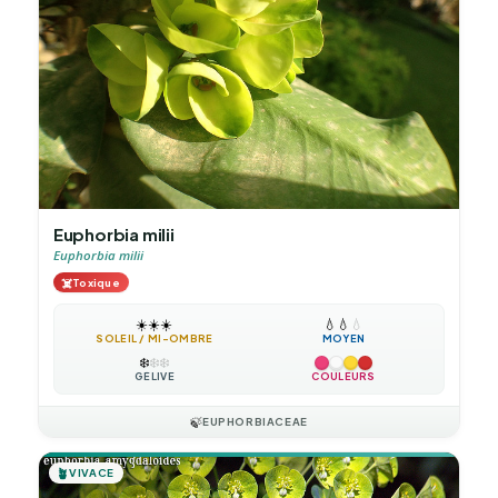
Euphorbia milii
Euphorbia milii
☠️
Toxique
☀️
☀️
☀️
💧
💧
💧
SOLEIL / MI-OMBRE
MOYEN
❄️
❄️
❄️
GÉLIVE
COULEURS
🍃
EUPHORBIACEAE
🪴
VIVACE