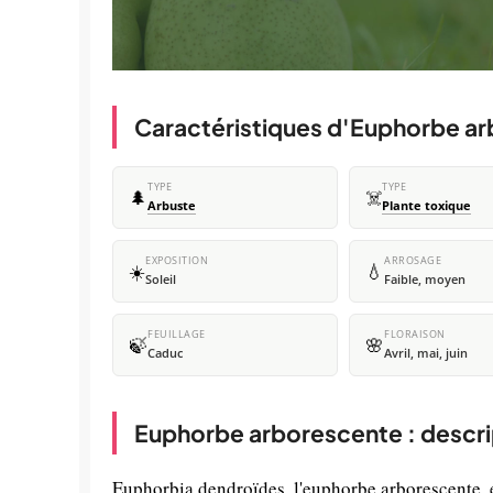
Caractéristiques d'Euphorbe a
TYPE
TYPE
🌲
☠️
Arbuste
Plante toxique
EXPOSITION
ARROSAGE
☀️
💧
Soleil
Faible, moyen
FEUILLAGE
FLORAISON
🍃
🌸
Caduc
Avril, mai, juin
Euphorbe arborescente : descri
Euphorbia dendroïdes, l'euphorbe arborescente, e