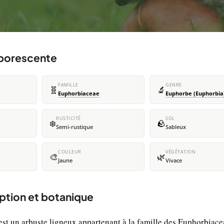
rborescente
FAMILLE
GENRE
🧬
🔬
Euphorbiaceae
Euphorbe (Euphorbia
RUSTICITÉ
SOL
❄️
🪨
Semi-rustique
Sableux
COULEUR
VÉGÉTATION
🎨
🌿
Jaune
Vivace
ption et botanique
st un arbuste ligneux appartenant à la famille des Euphorbiace