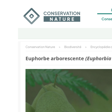
Conse
Conservation Nature
>
Biodiversité
>
Encyclopédie d
Euphorbe arborescente
(Euphorbia