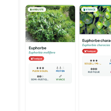
🌲
ARBUSTE
🪴
VIVACE
Euphorbe chara
Euphorbia characias
Euphorbe
☠️
Toxique
Euphorbia mellifera
☠️
Toxique
☀️
☀️
☀️

SOLEIL / MI-OMBRE
☀️
☀️
☀️
💧
💧
💧
❄️
❄️
❄️
PLEIN SOLEIL
MOYEN
RUSTIQUE
❄️
❄️
❄️
📏
SEMI-RUSTIQUE
VIVACE