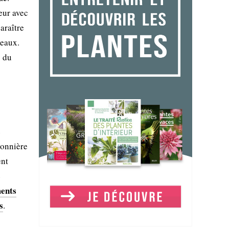
eur avec
araître
meaux.
s du
e
ionnière
ent
e
ents
s
.