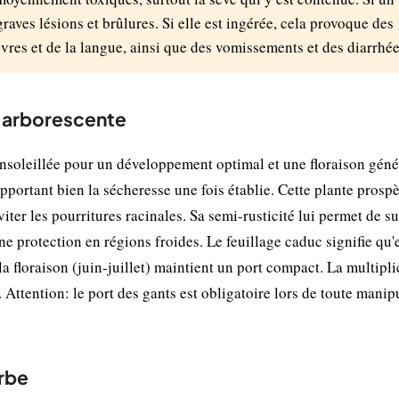
graves lésions et brûlures. Si elle est ingérée, cela provoque des
vres et de la langue, ainsi que des vomissements et des diarrhée
e arborescente
soleillée pour un développement optimal et une floraison géné
upportant bien la sécheresse une fois établie. Cette plante prosp
viter les pourritures racinales. Sa semi-rusticité lui permet de s
e protection en régions froides. Le feuillage caduc signifie qu'
 la floraison (juin-juillet) maintient un port compact. La multipl
 Attention: le port des gants est obligatoire lors de toute manip
rbe