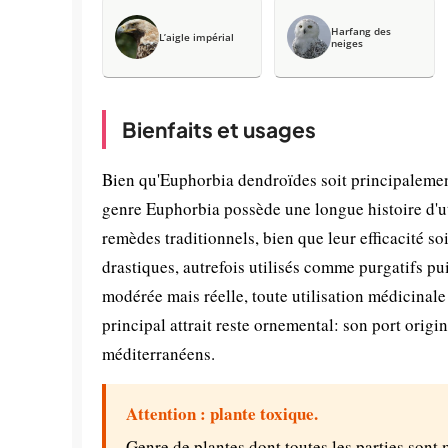
Harfang des
L’aigle impérial
neiges
Bienfaits et usages
Bien qu'Euphorbia dendroïdes soit principalement
genre Euphorbia possède une longue histoire d'uti
remèdes traditionnels, bien que leur efficacité so
drastiques, autrefois utilisés comme purgatifs pu
modérée mais réelle, toute utilisation médicinale
principal attrait reste ornemental: son port origin
méditerranéens.
Attention : plante toxique.
Genre de plantes dont toutes les parties sont