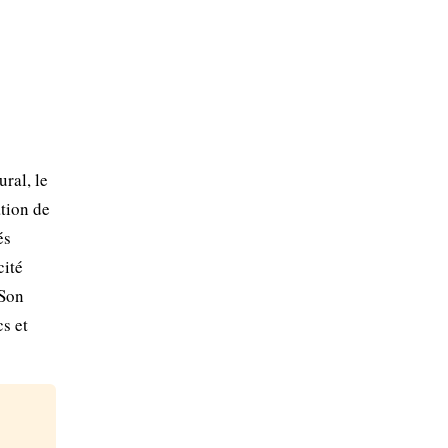
ral, le
ation de
és
cité
 Son
cs et