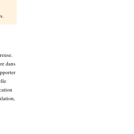
s.
reuse.
ère dans
upporter
elle
ication
ulation,