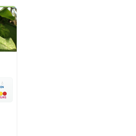

💧
EN
EURS