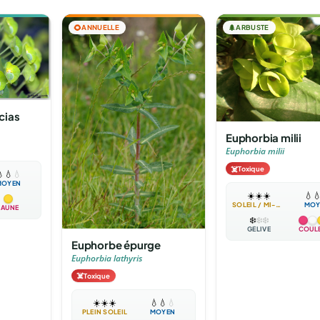
🌻
ANNUELLE
🌲
ARBUSTE
cias
Euphorbia milii
Euphorbia milii
☠️
Toxique

💧
💧
MOYEN
☀️
☀️
☀️
💧

SOLEIL / MI-OMBRE
MOY
JAUNE
❄️
❄️
❄️
GÉLIVE
COUL
Euphorbe épurge
Euphorbia lathyris
☠️
Toxique
☀️
☀️
☀️
💧
💧
💧
PLEIN SOLEIL
MOYEN