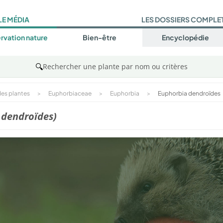
LE MÉDIA
LES DOSSIERS COMPLE
rvation nature
Bien-être
Encyclopédie
🔍
Rechercher une plante par nom ou critères
es plantes
>
Euphorbiaceae
>
Euphorbia
>
Euphorbia dendroïdes
 dendroïdes)