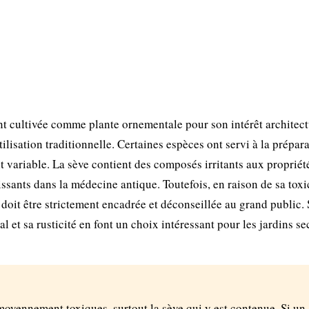
 cultivée comme plante ornementale pour son intérêt architectu
lisation traditionnelle. Certaines espèces ont servi à la prépar
it variable. La sève contient des composés irritants aux propriét
issants dans la médecine antique. Toutefois, en raison de sa toxi
 doit être strictement encadrée et déconseillée au grand public.
al et sa rusticité en font un choix intéressant pour les jardins se
 moyennement toxiques, surtout la sève qui y est contenue. Si un