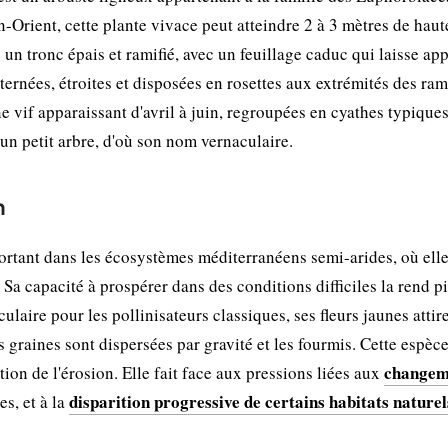
Orient, cette plante vivace peut atteindre 2 à 3 mètres de haut
un tronc épais et ramifié, avec un feuillage caduc qui laisse app
alternées, étroites et disposées en rosettes aux extrémités des ra
ne vif apparaissant d'avril à juin, regroupées en cyathes typique
un petit arbre, d'où son nom vernaculaire.
n
ortant dans les écosystèmes méditerranéens semi-arides, où ell
 Sa capacité à prospérer dans des conditions difficiles la rend p
laire pour les pollinisateurs classiques, ses fleurs jaunes attir
s graines sont dispersées par gravité et les fourmis. Cette espèc
changem
ntion de l'érosion. Elle fait face aux pressions liées aux
disparition progressive de certains habitats naturel
s, et à la