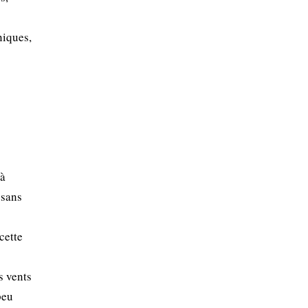
niques,
 à
 sans
cette
s vents
peu