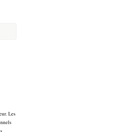
eur. Les
onnels
s,