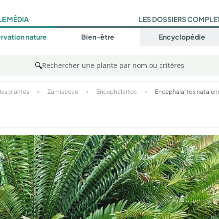
LE MÉDIA
LES DOSSIERS COMPLE
rvation nature
Bien-être
Encyclopédie
🔍
Rechercher une plante par nom ou critères
es plantes
>
Zamiaceae
>
Encephalartos
>
Encephalartos natalen