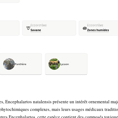
ÉCOSYSTÈME
ÉCOSYSTÈME
🦒
🪷
Savane
Zones humides
Panthère
Lycaon
, Encephalartos natalensis présente un intérêt ornemental maj
 phytochimiques complexes, mais leurs usages médicaux traditi
tres Encephalartos, cette espèce contient des composés toxique