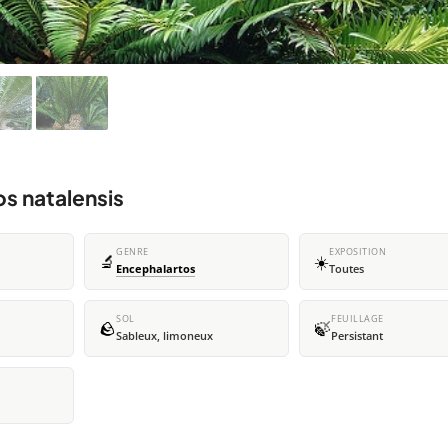
s natalensis
GENRE
EXPOSITION
🔬
☀️
Encephalartos
Toutes
SOL
FEUILLAGE
🪨
🍃
Sableux, limoneux
Persistant