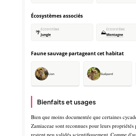
Écosystèmes associés
ÉCOSYSTÈME
ÉCOSYSTÈME
🌴
⛰️
Jungle
Montagne
Faune sauvage partageant cet habitat
Lion
Guépard
Bienfaits et usages
Bien que moins documentée que certaines cycades
Zamiaceae sont reconnues pour leurs propriétés
restent peu validés scientifiquement. Comme d'au