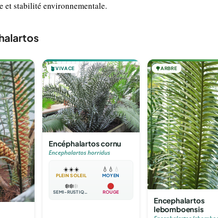
e et stabilité environnementale.
halartos
🪴
VIVACE
🌳
ARBRE
Encéphalartos cornu
Encephalartos horridus
☀️
☀️
☀️
💧
💧
💧
PLEIN SOLEIL
MOYEN
❄️
❄️
❄️
SEMI-RUSTIQUE
ROUGE
Encephalartos
lebomboensis