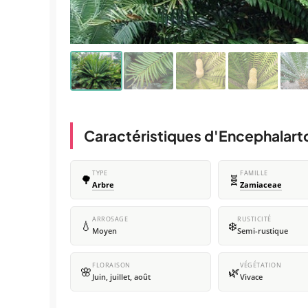
Caractéristiques d'Encephalarto
TYPE
FAMILLE
🌳
🧬
Arbre
Zamiaceae
ARROSAGE
RUSTICITÉ
💧
❄️
Moyen
Semi-rustique
FLORAISON
VÉGÉTATION
🌸
🌿
Juin, juillet, août
Vivace