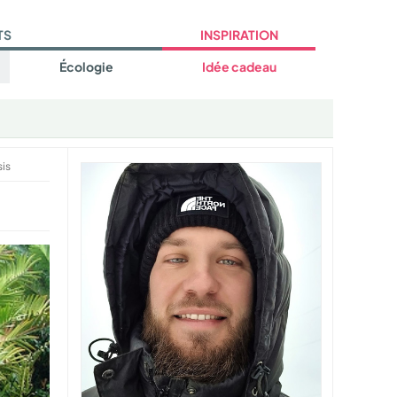
TS
INSPIRATION
Écologie
Idée cadeau
sis