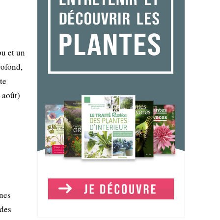
pu et un
rofond,
te
 août)
ônes
 des