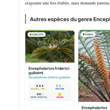
exigeante une fois établie, mais demande patienc
Autres espèces du genre Encep
🌲
ARBUSTE
🌳
ARBRE
Encephalartos friderici-
guilielmi
Encephalartos friderici-guilielmi
☀️
☀️
☀️
💧
💧
💧
SOLEIL / MI-OMBRE
MOYEN
❄️
❄️
❄️
SEMI-RUSTIQUE
JAUNE
Encephalartos