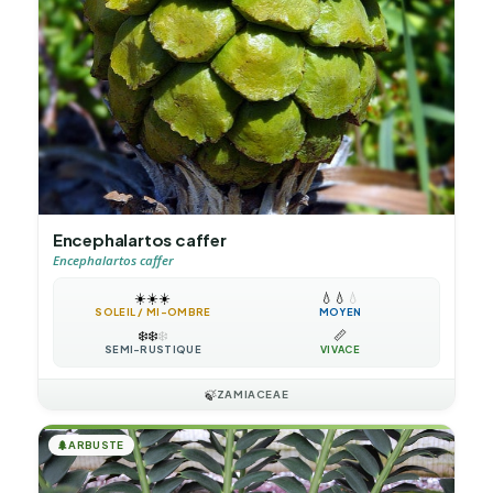
Encephalartos caffer
Encephalartos caffer
☀️
☀️
☀️
💧
💧
💧
SOLEIL / MI-OMBRE
MOYEN
❄️
❄️
❄️
📏
SEMI-RUSTIQUE
VIVACE
🍃
ZAMIACEAE
🌲
ARBUSTE