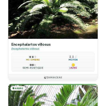
Encephalartos villosus
Encephalartos villosus
☀️
☀️
☀️
💧
💧
💧
MI-OMBRE
MOYEN
❄️
❄️
❄️
SEMI-RUSTIQUE
JAUNE
🍃
ZAMIACEAE
🌳
ARBRE