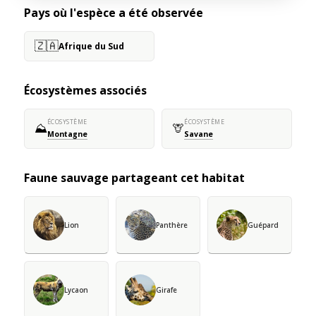
Pays où l'espèce a été observée
🇿🇦
Afrique du Sud
Écosystèmes associés
ÉCOSYSTÈME
ÉCOSYSTÈME
⛰️
🦒
Montagne
Savane
Faune sauvage partageant cet habitat
Lion
Panthère
Guépard
Lycaon
Girafe