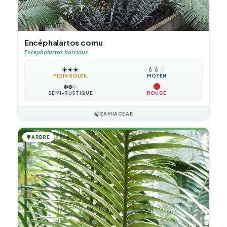
Encéphalartos cornu
Encephalartos horridus
☀️
☀️
☀️
💧
💧
💧
PLEIN SOLEIL
MOYEN
❄️
❄️
❄️
SEMI-RUSTIQUE
ROUGE
🍃
ZAMIACEAE
🌳
ARBRE