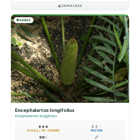
🍃
ZAMIACEAE
🌳
ARBRE
Encephalartos longifolius
Encephalartos longifolius
☀️
☀️
☀️
💧
💧
💧
SOLEIL / MI-OMBRE
MOYEN
❄️
❄️
❄️
📏