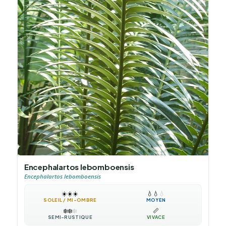
Encephalartos lebomboensis
Encephalartos lebomboensis
☀️
☀️
☀️
💧
💧
💧
SOLEIL / MI-OMBRE
MOYEN
❄️
❄️
❄️
📏
SEMI-RUSTIQUE
VIVACE