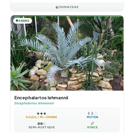
🍃
ZAMIACEAE
🌳
ARBRE
Encephalartos lehmannii
Encephalartos lehmannii
☀️
☀️
☀️
💧
💧
💧
SOLEIL / MI-OMBRE
MOYEN
❄️
❄️
❄️
📏
SEMI-RUSTIQUE
VIVACE