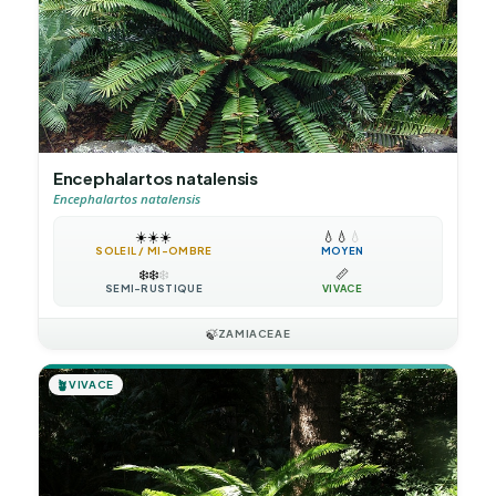
Encephalartos natalensis
Encephalartos natalensis
☀️
☀️
☀️
💧
💧
💧
SOLEIL / MI-OMBRE
MOYEN
❄️
❄️
❄️
📏
SEMI-RUSTIQUE
VIVACE
🍃
ZAMIACEAE
🪴
VIVACE