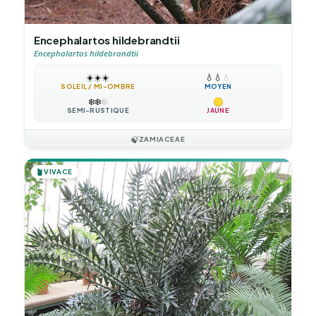
Encephalartos hildebrandtii
Encephalartos hildebrandtii
☀️
☀️
☀️
💧
💧
💧
SOLEIL / MI-OMBRE
MOYEN
❄️
❄️
❄️
SEMI-RUSTIQUE
JAUNE
🍃
ZAMIACEAE
🪴
VIVACE