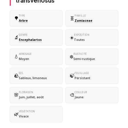
transvenosus
TYPE
FAMILLE
🌳
🧬
Arbre
Zamiaceae
GENRE
EXPOSITION
🔬
☀️
Encephalartos
Toutes
ARROSAGE
RUSTICITÉ
💧
❄️
Moyen
Semi-rustique
SOL
FEUILLAGE
🪨
🍃
Sableux, limoneux
Persistant
FLORAISON
COULEUR
🌸
🎨
Juin, juillet, août
Jaune
VÉGÉTATION
🌿
Vivace