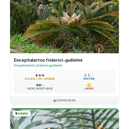
Encephalartos friderici-guilielmi
Encephalartos friderici-guilielmi
☀️
☀️
☀️
💧
💧
💧
SOLEIL / MI-OMBRE
MOYEN
❄️
❄️
❄️
SEMI-RUSTIQUE
JAUNE
🍃
ZAMIACEAE
🌳
ARBRE