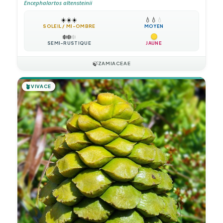
Encephalartos altensteinii
☀️
☀️
☀️
💧
💧
💧
SOLEIL / MI-OMBRE
MOYEN
❄️
❄️
❄️
SEMI-RUSTIQUE
JAUNE
🍃
ZAMIACEAE
🪴
VIVACE