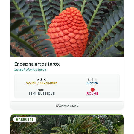
Encephalartos ferox
Encephalartos ferox
☀️
☀️
☀️
💧
💧
💧
SOLEIL / MI-OMBRE
MOYEN
❄️
❄️
❄️
SEMI-RUSTIQUE
ROUGE
🍃
ZAMIACEAE
🌲
ARBUSTE