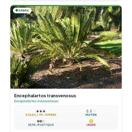
🌳
ARBRE
Encephalartos transvenosus
Encephalartos transvenosus
☀️
☀️
☀️
💧
💧
💧
SOLEIL / MI-OMBRE
MOYEN
❄️
❄️
❄️
SEMI-RUSTIQUE
JAUNE