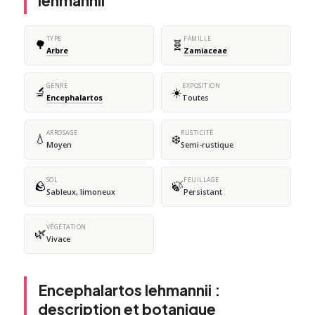
lehmannii
TYPE
FAMILLE
🌳
🧬
Arbre
Zamiaceae
GENRE
EXPOSITION
🔬
☀️
Encephalartos
Toutes
ARROSAGE
RUSTICITÉ
💧
❄️
Moyen
Semi-rustique
SOL
FEUILLAGE
🪨
🍃
Sableux, limoneux
Persistant
VÉGÉTATION
🌿
Vivace
Encephalartos lehmannii :
description et botanique