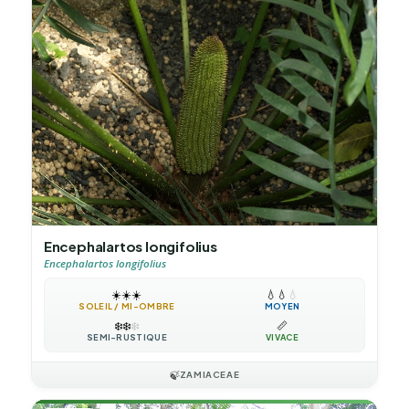
Encephalartos longifolius
Encephalartos longifolius
☀️
☀️
☀️
💧
💧
💧
SOLEIL / MI-OMBRE
MOYEN
❄️
❄️
❄️
📏
SEMI-RUSTIQUE
VIVACE
🍃
ZAMIACEAE