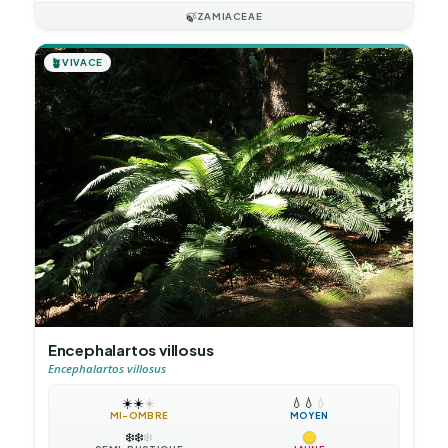
🍃
ZAMIACEAE
🪴
VIVACE
Encephalartos villosus
Encephalartos villosus
☀️
☀️
☀️
💧
💧
💧
MI-OMBRE
MOYEN
❄️
❄️
❄️