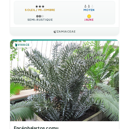
☀️
☀️
☀️
💧
💧
💧
SOLEIL / MI-OMBRE
MOYEN
❄️
❄️
❄️
SEMI-RUSTIQUE
JAUNE
🍃
ZAMIACEAE
🪴
VIVACE
Encéphalartos cornu