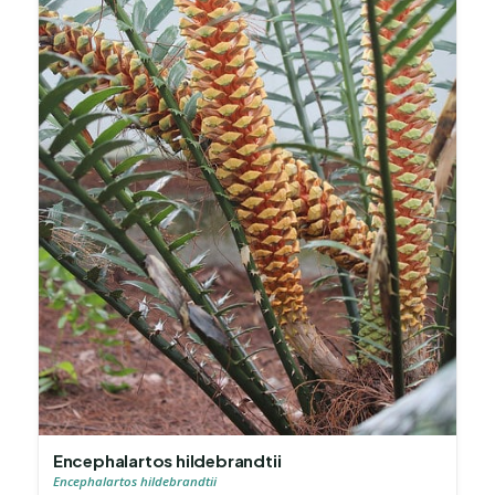
Encephalartos hildebrandtii
Encephalartos hildebrandtii