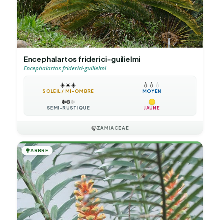
Encephalartos friderici-guilielmi
Encephalartos friderici-guilielmi
☀️
☀️
☀️
💧
💧
💧
SOLEIL / MI-OMBRE
MOYEN
❄️
❄️
❄️
SEMI-RUSTIQUE
JAUNE
🍃
ZAMIACEAE
🌳
ARBRE