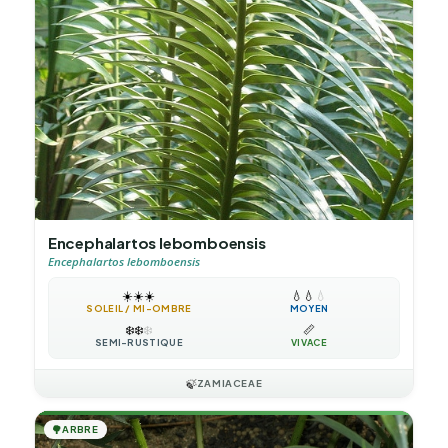
Encephalartos lebomboensis
Encephalartos lebomboensis
☀️
☀️
☀️
💧
💧
💧
SOLEIL / MI-OMBRE
MOYEN
❄️
❄️
❄️
📏
SEMI-RUSTIQUE
VIVACE
🍃
ZAMIACEAE
🌳
ARBRE