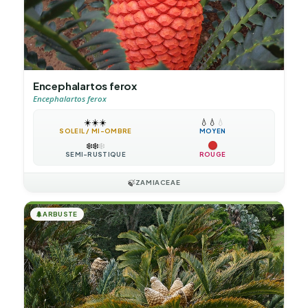
Encephalartos ferox
Encephalartos ferox
☀️
☀️
☀️
💧
💧
💧
SOLEIL / MI-OMBRE
MOYEN
❄️
❄️
❄️
SEMI-RUSTIQUE
ROUGE
🍃
ZAMIACEAE
🌲
ARBUSTE