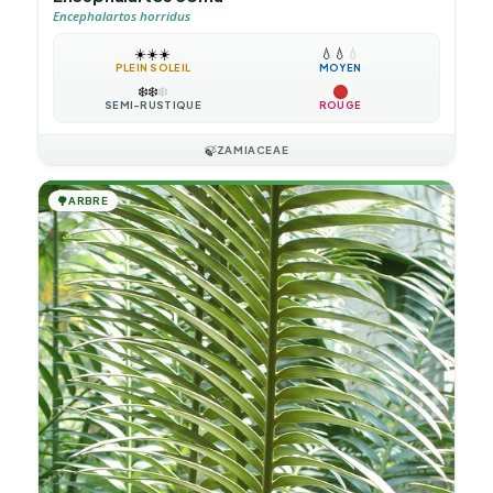
Encephalartos horridus
☀️
☀️
☀️
💧
💧
💧
PLEIN SOLEIL
MOYEN
❄️
❄️
❄️
SEMI-RUSTIQUE
ROUGE
🍃
ZAMIACEAE
🌳
ARBRE