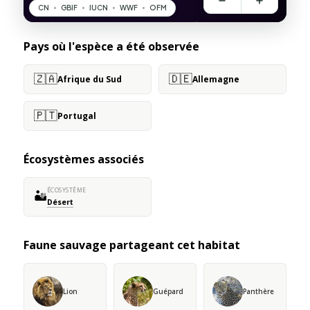
Pays où l'espèce a été observée
🇿🇦
🇩🇪
Afrique du Sud
Allemagne
🇵🇹
Portugal
Écosystèmes associés
ÉCOSYSTÈME
🏜️
Désert
Faune sauvage partageant cet habitat
Lion
Guépard
Panthère