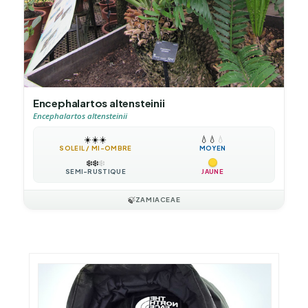
Encephalartos altensteinii
Encephalartos altensteinii
☀️
☀️
☀️
💧
💧
💧
SOLEIL / MI-OMBRE
MOYEN
❄️
❄️
❄️
SEMI-RUSTIQUE
JAUNE
🍃
ZAMIACEAE