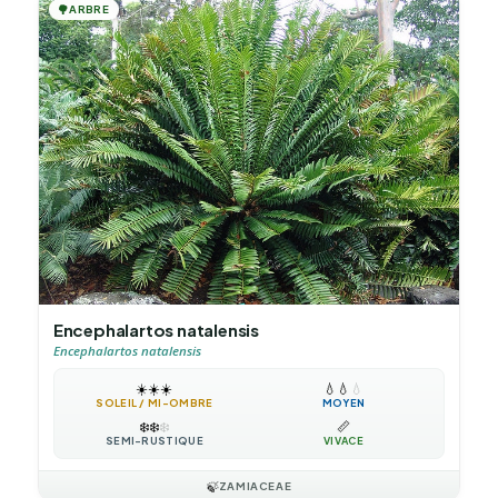
🌳
ARBRE
Encephalartos natalensis
Encephalartos natalensis
☀️
☀️
☀️
💧
💧
💧
SOLEIL / MI-OMBRE
MOYEN
❄️
❄️
❄️
📏
SEMI-RUSTIQUE
VIVACE
🍃
ZAMIACEAE