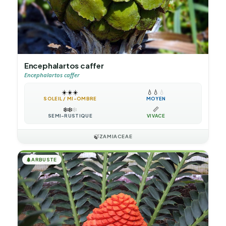
Encephalartos caffer
Encephalartos caffer
☀️
☀️
☀️
💧
💧
💧
SOLEIL / MI-OMBRE
MOYEN
❄️
❄️
❄️
📏
SEMI-RUSTIQUE
VIVACE
🍃
ZAMIACEAE
🌲
ARBUSTE