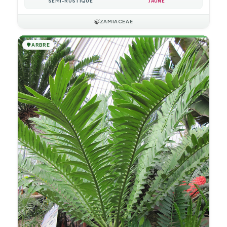
SEMI-RUSTIQUE
JAUNE
🍃
ZAMIACEAE
🌳
ARBRE