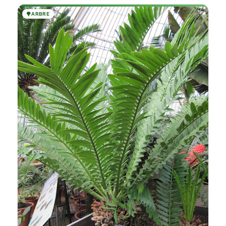
🌳
ARBRE