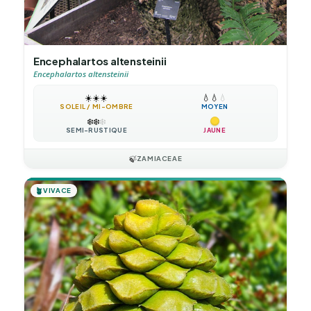
Encephalartos altensteinii
Encephalartos altensteinii
☀️
☀️
☀️
💧
💧
💧
SOLEIL / MI-OMBRE
MOYEN
❄️
❄️
❄️
SEMI-RUSTIQUE
JAUNE
🍃
ZAMIACEAE
🪴
VIVACE