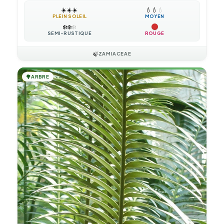
☀️
☀️
☀️
💧
💧
💧
PLEIN SOLEIL
MOYEN
❄️
❄️
❄️
SEMI-RUSTIQUE
ROUGE
🍃
ZAMIACEAE
🌳
ARBRE