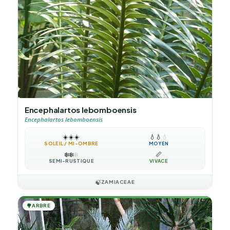
Encephalartos lebomboensis
Encephalartos lebomboensis
☀️
☀️
☀️
💧
💧
💧
SOLEIL / MI-OMBRE
MOYEN
❄️
❄️
❄️
📏
SEMI-RUSTIQUE
VIVACE
🍃
ZAMIACEAE
🌳
ARBRE