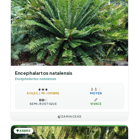
Encephalartos natalensis
Encephalartos natalensis
☀️
☀️
☀️
💧
💧
💧
SOLEIL / MI-OMBRE
MOYEN
❄️
❄️
❄️
📏
SEMI-RUSTIQUE
VIVACE
🍃
ZAMIACEAE
🌳
ARBRE