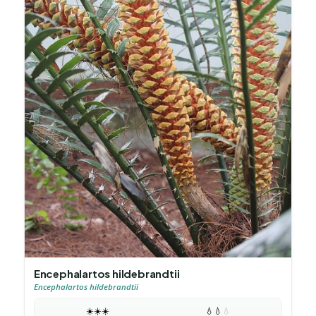
Encephalartos hildebrandtii
Encephalartos hildebrandtii
☀️
☀️
☀️
💧
💧
💧