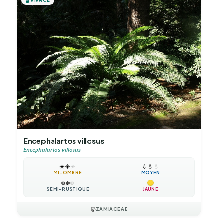
🪴
Encephalartos villosus
Encephalartos villosus
☀️
☀️
☀️
💧
💧
💧
MI-OMBRE
MOYEN
❄️
❄️
❄️
SEMI-RUSTIQUE
JAUNE
🍃
ZAMIACEAE