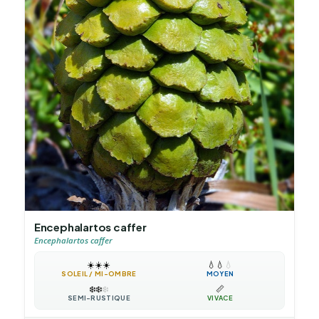
Encephalartos caffer
Encephalartos caffer
☀️
☀️
☀️
💧
💧
💧
SOLEIL / MI-OMBRE
MOYEN
❄️
❄️
❄️
📏
SEMI-RUSTIQUE
VIVACE