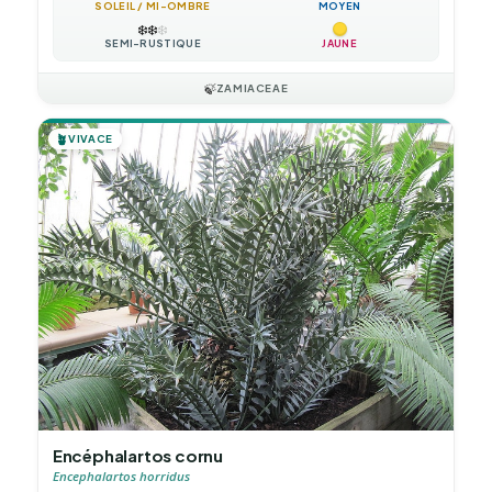
SOLEIL / MI-OMBRE
MOYEN
❄️
❄️
❄️
SEMI-RUSTIQUE
JAUNE
🍃
ZAMIACEAE
🪴
VIVACE
Encéphalartos cornu
Encephalartos horridus