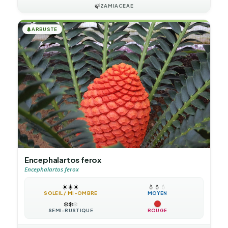
🍃
ZAMIACEAE
🌲
ARBUSTE
Encephalartos ferox
Encephalartos ferox
☀️
☀️
☀️
💧
💧
💧
SOLEIL / MI-OMBRE
MOYEN
❄️
❄️
❄️
SEMI-RUSTIQUE
ROUGE