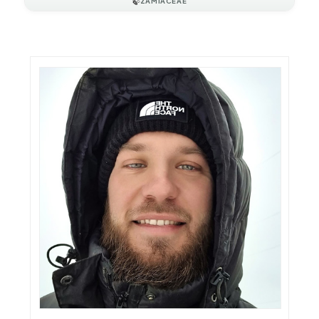
🍃
ZAMIACEAE