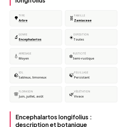
longifolius
TYPE
FAMILLE
🌳
🧬
Arbre
Zamiaceae
GENRE
EXPOSITION
🔬
☀️
Encephalartos
Toutes
ARROSAGE
RUSTICITÉ
💧
❄️
Moyen
Semi-rustique
SOL
FEUILLAGE
🪨
🍃
Sableux, limoneux
Persistant
FLORAISON
VÉGÉTATION
🌸
🌿
Juin, juillet, août
Vivace
Encephalartos longifolius :
description et botanique