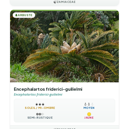
🍃
ZAMIACEAE
🌲
ARBUSTE
Encephalartos friderici-guilielmi
Encephalartos friderici-guilielmi
☀️
☀️
☀️
💧
💧
💧
SOLEIL / MI-OMBRE
MOYEN
❄️
❄️
❄️
SEMI-RUSTIQUE
JAUNE