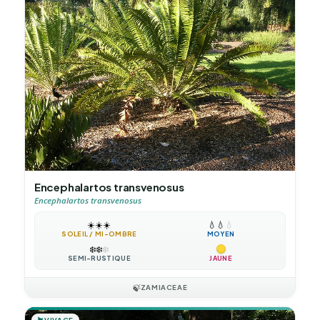
Encephalartos transvenosus
Encephalartos transvenosus
☀️
☀️
☀️
💧
💧
💧
SOLEIL / MI-OMBRE
MOYEN
❄️
❄️
❄️
SEMI-RUSTIQUE
JAUNE
🍃
ZAMIACEAE
VIVACE