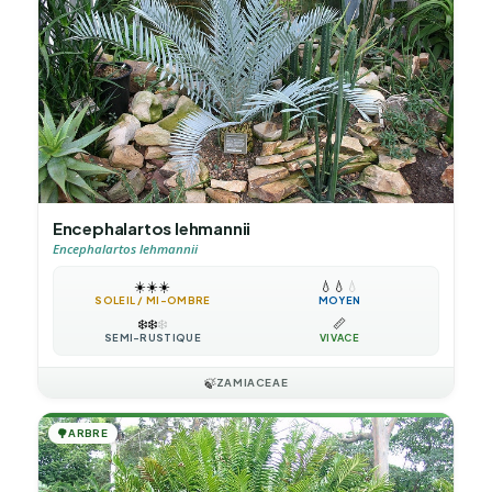
Encephalartos lehmannii
Encephalartos lehmannii
☀️
☀️
☀️
💧
💧
💧
SOLEIL / MI-OMBRE
MOYEN
❄️
❄️
❄️
📏
SEMI-RUSTIQUE
VIVACE
🍃
ZAMIACEAE
🌳
ARBRE