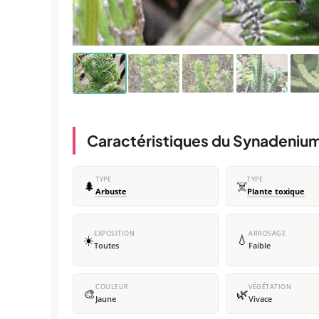
Caractéristiques du Synadeniu
TYPE
TYPE
🌲
☠️
Arbuste
Plante toxique
EXPOSITION
ARROSAGE
☀️
💧
Toutes
Faible
COULEUR
VÉGÉTATION
🎨
🌿
Jaune
Vivace