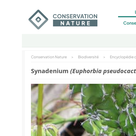
Conse
Conservation Nature
>
Biodiversité
>
Encyclopédie d
Synadenium
(Euphorbia pseudocact