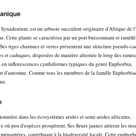
tanique
nadenium, est un arbuste succulent originaire d'Afrique de l'
. Cette plante se caractérise par un port buissonnant et ramifié
Ses tiges charnues et vertes présentent une structure pseudo-ca
ales et caduques, disposées de manière alternée le long des rame
es en inflorescences cyathiformes typiques du genre Euphorbia,
ébut d'automne. Comme tous les membres de la famille Euphorbia
nte.
n
onnière dans les écosystèmes arides et semi-arides africains,
x où peu d'espèces prospèrent. Ses fleurs jaunes attirent les ins
yménoptères, contribuant à la biodiversité locale. Cette euphorb