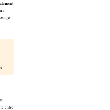
palement
ural
rosage
s.
te
te entre