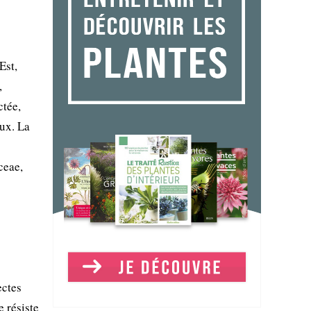
Est,
,
ctée,
aux. La
ceae,
ectes
e résiste