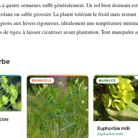
is à quatre semaines suffit généralement. Un sol bien drainant est
olane ou sable grossier. La plante tolérant le froid mais restant
 régions aux hivers rigoureux, idéalement une température minim
 de tiges, à laisser cicatriser avant plantation. Tout manipuler 
rbe
🌻
ANNUELLE
🌲
ARBUSTE
cias
Euphorbia milii
Euphorbia milii