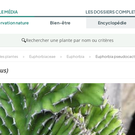
LE MÉDIA
LES DOSSIERS COMPLE
rvation nature
Bien-être
Encyclopédie
🔍
Rechercher une plante par nom ou critères
es plantes
>
Euphorbiaceae
>
Euphorbia
>
Euphorbia pseudocact
us)