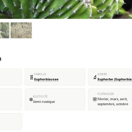
m
FAMILLE
GENRE
🧬
🔬
Euphorbiaceae
Euphorbe (Euphorbia
FLORAISON
RUSTICITÉ
❄️
🌸
Février, mars, avril,
Semi-rustique
septembre, octobre