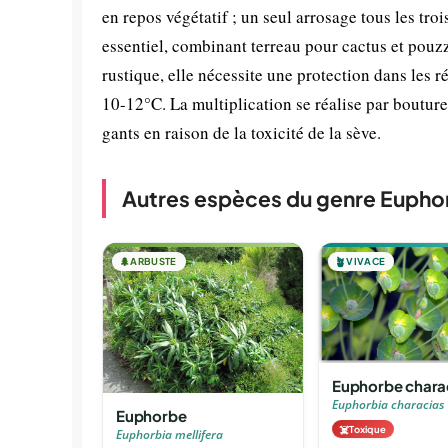
en repos végétatif ; un seul arrosage tous les tro
essentiel, combinant terreau pour cactus et pouzz
rustique, elle nécessite une protection dans les
10-12°C. La multiplication se réalise par boutures
gants en raison de la toxicité de la sève.
Autres espèces du genre Eupho
🌲
ARBUSTE
🪴
VIVACE
Euphorbe chara
Euphorbia characias
Euphorbe
☠️
Toxique
Euphorbia mellifera