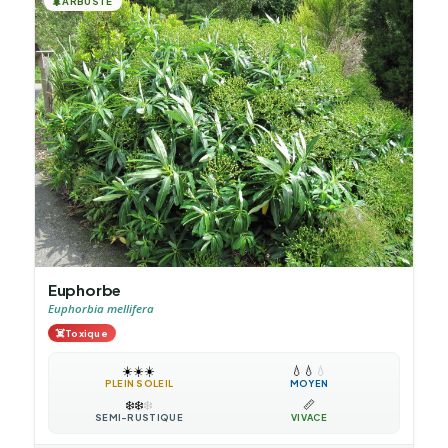
🌲
ARBUSTE
Euphorbe
Euphorbia mellifera
☠️
Toxique
☀️
☀️
☀️
💧
💧
💧
PLEIN SOLEIL
MOYEN
❄️
❄️
❄️
📏
SEMI-RUSTIQUE
VIVACE