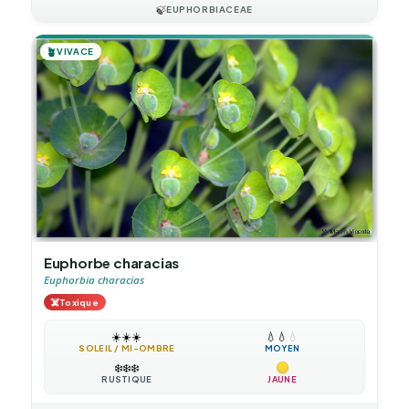
🍃
EUPHORBIACEAE
🪴
VIVACE
Euphorbe characias
Euphorbia characias
☠️
Toxique
☀️
☀️
☀️
💧
💧
💧
SOLEIL / MI-OMBRE
MOYEN
❄️
❄️
❄️
RUSTIQUE
JAUNE