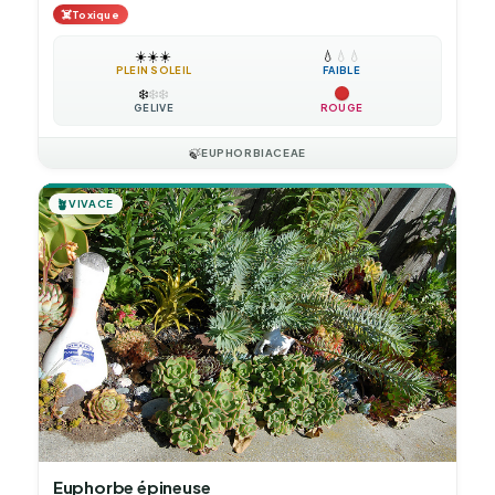
☠️
Toxique
☀️
☀️
☀️
💧
💧
💧
PLEIN SOLEIL
FAIBLE
❄️
❄️
❄️
GÉLIVE
ROUGE
🍃
EUPHORBIACEAE
🪴
VIVACE
Euphorbe épineuse