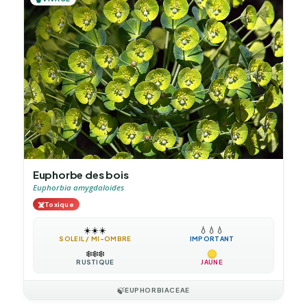
Euphorbe des bois
Euphorbia amygdaloides
☠️
Toxique
☀️
☀️
☀️
💧
💧
💧
SOLEIL / MI-OMBRE
IMPORTANT
❄️
❄️
❄️
RUSTIQUE
JAUNE
🍃
EUPHORBIACEAE