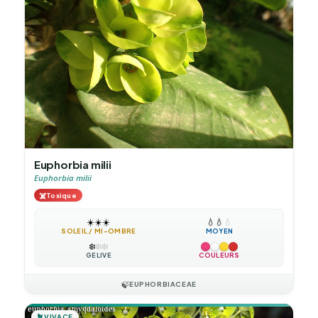
Euphorbia milii
Euphorbia milii
☠️
Toxique
☀️
☀️
☀️
💧
💧
💧
SOLEIL / MI-OMBRE
MOYEN
❄️
❄️
❄️
GÉLIVE
COULEURS
🍃
EUPHORBIACEAE
🪴
VIVACE