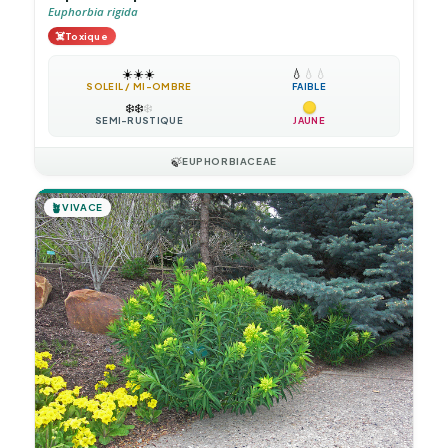
Euphorbia rigida
☠️
Toxique
☀️
☀️
☀️
💧
💧
💧
SOLEIL / MI-OMBRE
FAIBLE
❄️
❄️
❄️
SEMI-RUSTIQUE
JAUNE
🍃
EUPHORBIACEAE
🪴
VIVACE