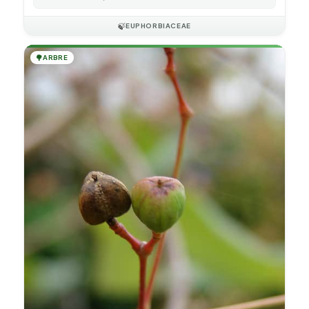
🍃
EUPHORBIACEAE
🌳
ARBRE