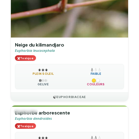
Neige du kilimandjaro
Euphorbia leucocephala
☠️
Toxique
☀️
☀️
☀️
💧
💧
💧
PLEIN SOLEIL
FAIBLE
❄️
❄️
❄️
GÉLIVE
COULEURS
🍃
EUPHORBIACEAE
🌲
ARBUSTE
Euphorbe arborescente
Euphorbia dendroïdes
☠️
Toxique
☀️
☀️
☀️
💧
💧
💧