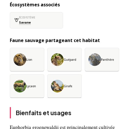
Écosystèmes associés
ÉCOSYSTÈME
🦒
Savane
Faune sauvage partageant cet habitat
Lion
Guépard
Panthère
Lycaon
Girafe
Bienfaits et usages
Euphorbia groenewaldii est principalement cultivée