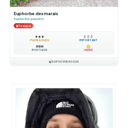
Euphorbe des marais
Euphorbia palustris
☠️
Toxique
☀️
☀️
☀️
💧
💧
💧
PLEIN SOLEIL
IMPORTANT
❄️
❄️
❄️
RUSTIQUE
JAUNE
🍃
EUPHORBIACEAE