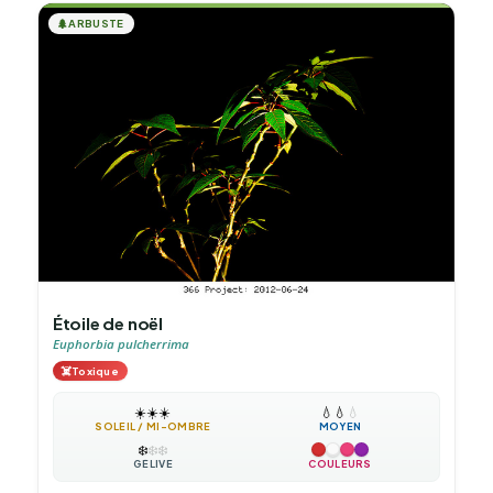
🌲
ARBUSTE
Étoile de noël
Euphorbia pulcherrima
☠️
Toxique
☀️
☀️
☀️
💧
💧
💧
SOLEIL / MI-OMBRE
MOYEN
❄️
❄️
❄️
GÉLIVE
COULEURS