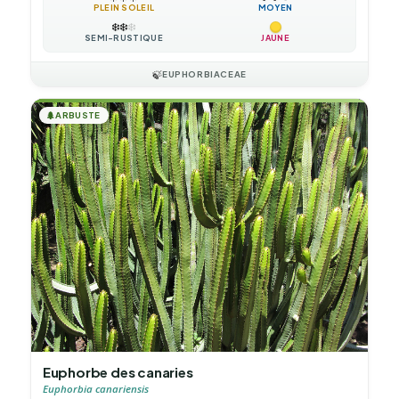
PLEIN SOLEIL
MOYEN
❄️
❄️
❄️
SEMI-RUSTIQUE
JAUNE
🍃
EUPHORBIACEAE
🌲
ARBUSTE
Euphorbe des canaries
Euphorbia canariensis