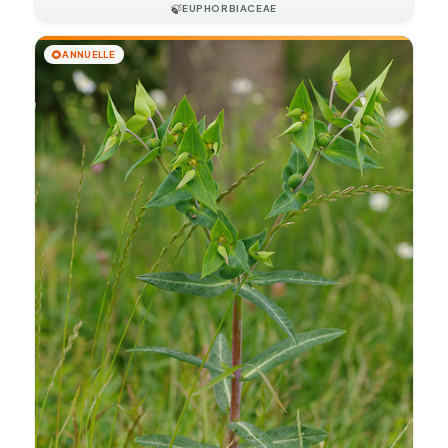
🍃
EUPHORBIACEAE
🌻
ANNUELLE