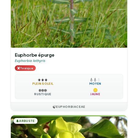
Euphorbe épurge
Euphorbia lathyris
☠️
Toxique
☀️
☀️
☀️
💧
💧
💧
PLEIN SOLEIL
MOYEN
❄️
❄️
❄️
RUSTIQUE
JAUNE
🍃
EUPHORBIACEAE
🌲
ARBUSTE