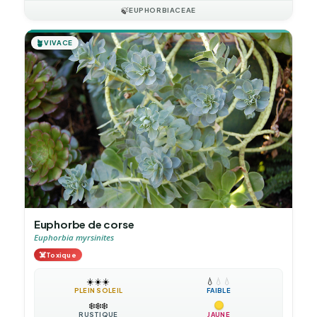
🍃
EUPHORBIACEAE
🪴
VIVACE
Euphorbe de corse
Euphorbia myrsinites
☠️
Toxique
☀️
☀️
☀️
💧
💧
💧
PLEIN SOLEIL
FAIBLE
❄️
❄️
❄️
RUSTIQUE
JAUNE