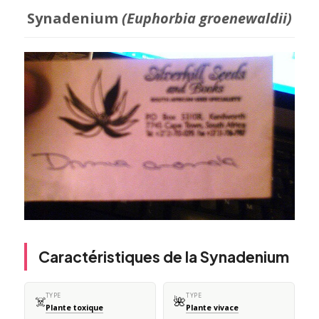
Synadenium
(Euphorbia groenewaldii)
Caractéristiques de la Synadenium
TYPE
TYPE
☠️
🌺
Plante toxique
Plante vivace