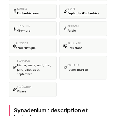
FAMILLE
GENRE
🧬
🔬
Euphorbiaceae
Euphorbe (Euphorbia)
EXPOSITION
ARROSAGE
☀️
💧
Mi-ombre
Faible
RUSTICITÉ
FEUILLAGE
❄️
🍃
Semi-rustique
Persistant
FLORAISON
Février, mars, avril, mai,
COULEUR
🌸
🎨
juin, juillet, août,
Jaune, marron
septembre
VÉGÉTATION
🌿
Vivace
Synadenium : description et