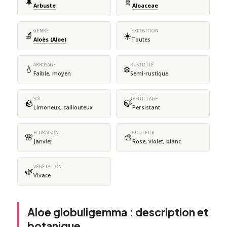
🌲
🧬
Arbuste
Aloaceae
GENRE
EXPOSITION
🔬
☀️
Aloès (Aloe)
Toutes
ARROSAGE
RUSTICITÉ
💧
❄️
Faible, moyen
Semi-rustique
SOL
FEUILLAGE
🪨
🍃
Limoneux, caillouteux
Persistant
FLORAISON
COULEUR
🌸
🎨
Janvier
Rose, violet, blanc
VÉGÉTATION
🌿
Vivace
Aloe globuligemma : description et
botanique