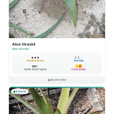
Aloe thraskii
Aloe thraskii
☀️
☀️
☀️
💧
💧
💧
PLEIN SOLEIL
MOYEN
❄️
❄️
❄️
SEMI-RUSTIQUE
COULEURS
🍃
ALOACEAE
🪴
VIVACE