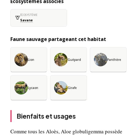
Écosystèmes associés
ÉCOSYSTÈME
🦒
Savane
Faune sauvage partageant cet habitat
Lion
Guépard
Panthère
Lycaon
Girafe
Bienfaits et usages
Comme tous les Aloès, Aloe globuligemma possède