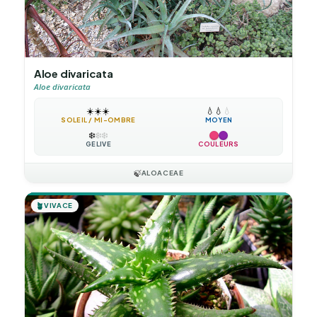
Aloe divaricata
Aloe divaricata
☀️
☀️
☀️
💧
💧
💧
SOLEIL / MI-OMBRE
MOYEN
❄️
❄️
❄️
GÉLIVE
COULEURS
🍃
ALOACEAE
🪴
VIVACE