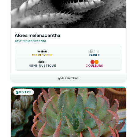
Aloes melanacantha
Aloe melanacantha
☀️
☀️
☀️
💧
💧
💧
PLEIN SOLEIL
FAIBLE
❄️
❄️
❄️
SEMI-RUSTIQUE
COULEURS
🍃
ALOACEAE
🪴
VIVACE