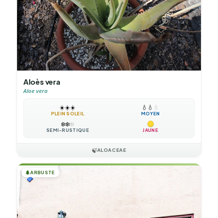
Aloès vera
Aloe vera
☀️
☀️
☀️
💧
💧
💧
PLEIN SOLEIL
MOYEN
❄️
❄️
❄️
SEMI-RUSTIQUE
JAUNE
🍃
ALOACEAE
🌲
ARBUSTE