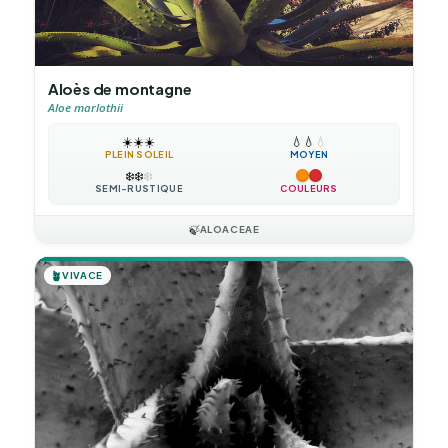
Aloès de montagne
Aloe marlothii
☀️
☀️
☀️
💧
💧
💧
PLEIN SOLEIL
MOYEN
❄️
❄️
❄️
SEMI-RUSTIQUE
COULEURS
🍃
ALOACEAE
🪴
VIVACE