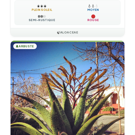
☀️
☀️
☀️
💧
💧
💧
PLEIN SOLEIL
MOYEN
❄️
❄️
❄️
SEMI-RUSTIQUE
ROUGE
🍃
ALOACEAE
🌲
ARBUSTE