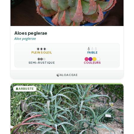
Aloes peglerae
Aloe peglerae
☀️
☀️
☀️
💧
💧
💧
PLEIN SOLEIL
FAIBLE
❄️
❄️
❄️
SEMI-RUSTIQUE
COULEURS
🍃
ALOACEAE
🌲
ARBUSTE