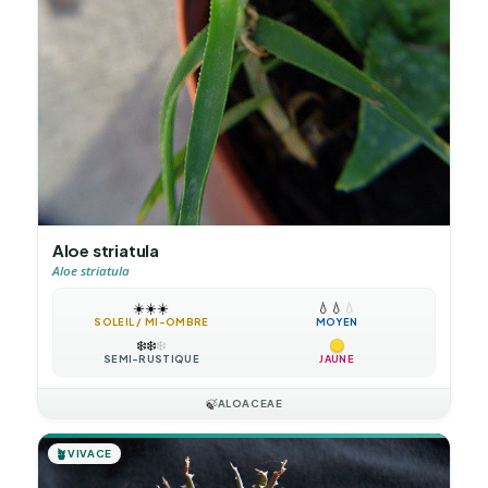
Aloe striatula
Aloe striatula
☀️
☀️
☀️
💧
💧
💧
SOLEIL / MI-OMBRE
MOYEN
❄️
❄️
❄️
SEMI-RUSTIQUE
JAUNE
🍃
ALOACEAE
🪴
VIVACE