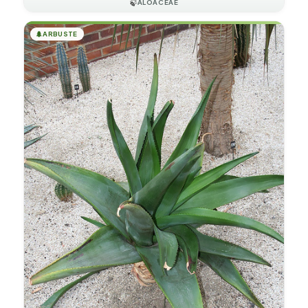
🍃
ALOACEAE
🌲
ARBUSTE