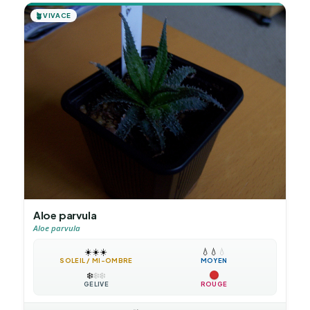
🪴
VIVACE
Aloe parvula
Aloe parvula
☀️
☀️
☀️
💧
💧
💧
SOLEIL / MI-OMBRE
MOYEN
❄️
❄️
❄️
GÉLIVE
ROUGE