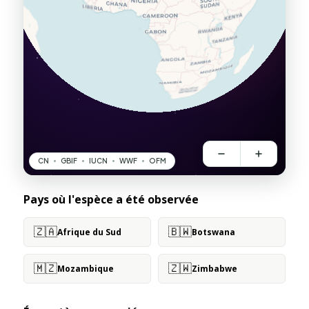
Pays où l'espèce a été observée
🇿🇦
🇧🇼
Afrique du Sud
Botswana
🇲🇿
🇿🇼
Mozambique
Zimbabwe