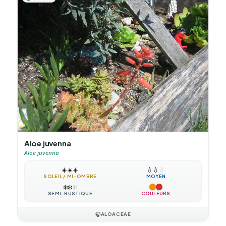
Aloe juvenna
Aloe juvenna
☀️
☀️
☀️
💧
💧
💧
SOLEIL / MI-OMBRE
MOYEN
❄️
❄️
❄️
SEMI-RUSTIQUE
COULEURS
🍃
ALOACEAE