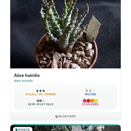
Aloe humilis
Aloe humilis
☀️
☀️
☀️
💧
💧
💧
SOLEIL / MI-OMBRE
MOYEN
❄️
❄️
❄️
SEMI-RUSTIQUE
COULEURS
🍃
ALOACEAE
🪴
VIVACE