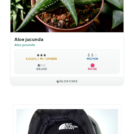
Aloe jucunda
Aloe jucunda
☀️
☀️
☀️
💧
💧
💧
SOLEIL / MI-OMBRE
MOYEN
❄️
❄️
❄️
GÉLIVE
ROSE
🍃
ALOACEAE