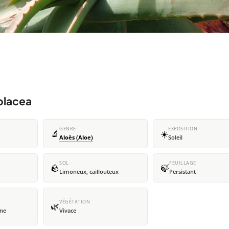
olacea
GENRE
EXPOSITION
🔬
☀️
Aloès (Aloe)
Soleil
SOL
FEUILLAGE
🪨
🍃
Limoneux, caillouteux
Persistant
VÉGÉTATION
🌿
une
Vivace