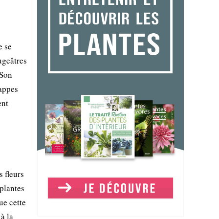
e se
ougeâtres
 Son
rappes
ent
 fleurs
 plantes
ue cette
à la