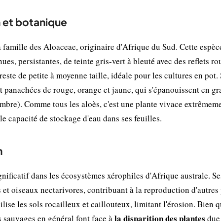
n et botanique
 famille des Aloaceae, originaire d'Afrique du Sud. Cette espèc
ues, persistantes, de teinte gris-vert à bleuté avec des reflets r
e reste de petite à moyenne taille, idéale pour les cultures en pot.
t panachées de rouge, orange et jaune, qui s'épanouissent en g
embre). Comme tous les aloès, c'est une plante vivace extrêmem
le capacité de stockage d'eau dans ses feuilles.
n
ificatif dans les écosystèmes xérophiles d'Afrique australe. Ses
s et oiseaux nectarivores, contribuant à la reproduction d'autres
lise les sols rocailleux et caillouteux, limitant l'érosion. Bien q
la disparition des plantes
s sauvages en général font face à
due 