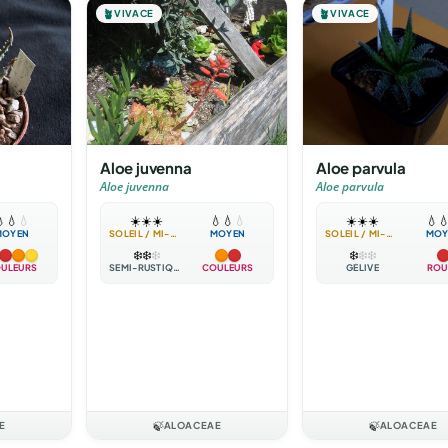
🪴
VIVACE
🪴
VIVACE
Aloe juvenna
Aloe parvula
Aloe juvenna
Aloe parvula

💧
💧
☀️
☀️
☀️
💧
💧
💧
☀️
☀️
☀️
💧

MOYEN
SOLEIL / MI-OMBRE
MOYEN
SOLEIL / MI-OMBRE
MOY
❄️
❄️
❄️
❄️
❄️
❄️
ULEURS
SEMI-RUSTIQUE
COULEURS
GÉLIVE
ROU
E
🍃
ALOACEAE
🍃
ALOACEAE