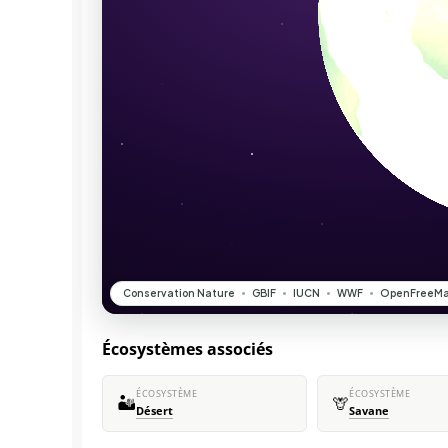
Écosystèmes associés
ÉCOSYSTÈME
ÉCOSYSTÈME
🏜️
🦒
Désert
Savane