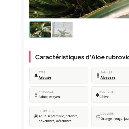
Caractéristiques d'Aloe rubrovi
TYPE
FAMILLE
🌲
🧬
Arbuste
Aloaceae
ARROSAGE
RUSTICITÉ
💧
❄️
Faible, moyen
Gélive
FLORAISON
COULEUR
🌸
🎨
Août, septembre, octobre,
Orange, rouge, ja
novembre, décembre