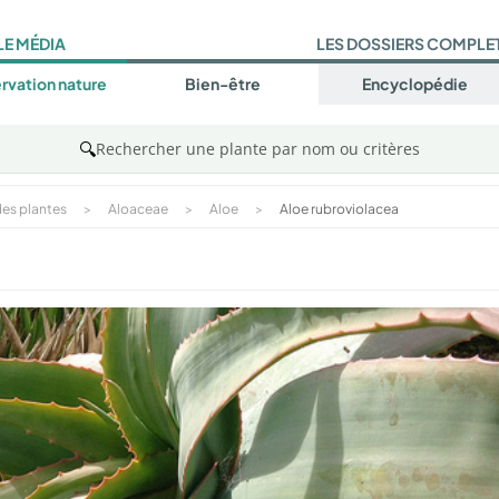
LE MÉDIA
LES DOSSIERS COMPLE
rvation nature
Bien-être
Encyclopédie
🔍
Rechercher une plante par nom ou critères
es plantes
>
Aloaceae
>
Aloe
>
Aloe rubroviolacea