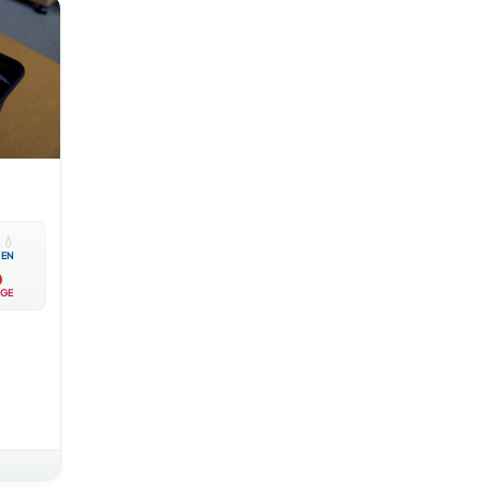

💧
EN
GE