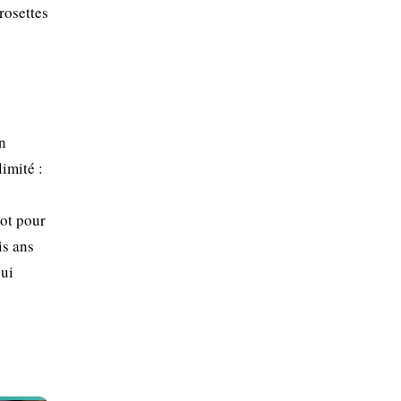
rosettes
n
limité :
pot pour
is ans
qui