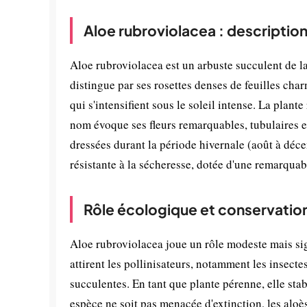
Aloe rubroviolacea : descriptio
Aloe rubroviolacea est un arbuste succulent de la
distingue par ses rosettes denses de feuilles charn
qui s'intensifient sous le soleil intense. La plant
nom évoque ses fleurs remarquables, tubulaires e
dressées durant la période hivernale (août à déc
résistante à la sécheresse, dotée d'une remarquab
Rôle écologique et conservatio
Aloe rubroviolacea joue un rôle modeste mais sign
attirent les pollinisateurs, notamment les insecte
succulentes. En tant que plante pérenne, elle stabi
espèce ne soit pas menacée d'extinction, les aloè