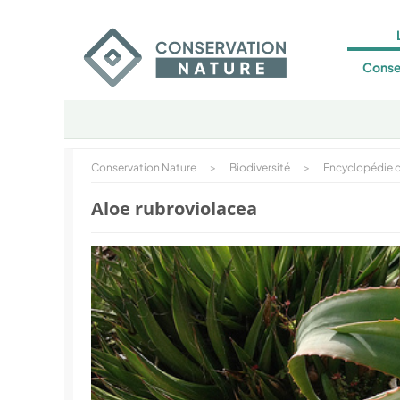
Conse
Conservation Nature
>
Biodiversité
>
Encyclopédie d
Aloe rubroviolacea