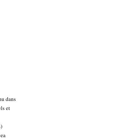
enu dans
ls et
s)
cea