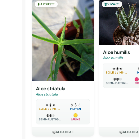
🌲
ARBUSTE
🪴
VIVACE
Aloe humilis
Aloe humilis
☀️
☀️
☀️

SOLEIL / MI-OMBRE
❄️
❄️
❄️
SEMI-RUSTIQUE
CO
Aloe striatula
Aloe striatula
☀️
☀️
☀️
💧
💧
💧
SOLEIL / MI-OMBRE
MOYEN
❄️
❄️
❄️
SEMI-RUSTIQUE
JAUNE
🍃
ALOACEAE
🍃
ALOACEA