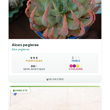
Aloes peglerae
Aloe peglerae
☀️
☀️
☀️
💧
💧
💧
PLEIN SOLEIL
FAIBLE
❄️
❄️
❄️
SEMI-RUSTIQUE
COULEURS
🍃
ALOACEAE
🌲
ARBUSTE