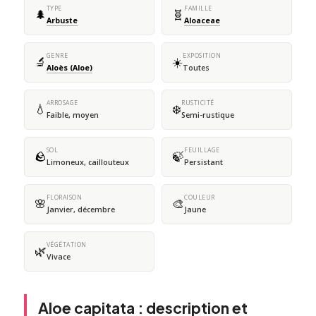
TYPE
FAMILLE
🌲
🧬
Arbuste
Aloaceae
GENRE
EXPOSITION
🔬
☀️
Aloès (Aloe)
Toutes
ARROSAGE
RUSTICITÉ
💧
❄️
Faible, moyen
Semi-rustique
SOL
FEUILLAGE
🪨
🍃
Limoneux, caillouteux
Persistant
FLORAISON
COULEUR
🌸
🎨
Janvier, décembre
Jaune
VÉGÉTATION
🌿
Vivace
Aloe capitata : description et