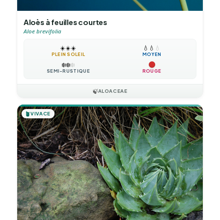
Aloès à feuilles courtes
Aloe brevifolia
☀️
☀️
☀️
💧
💧
💧
PLEIN SOLEIL
MOYEN
❄️
❄️
❄️
SEMI-RUSTIQUE
ROUGE
🍃
ALOACEAE
🪴
VIVACE