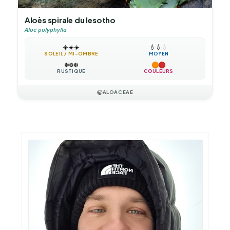
Aloès spirale du lesotho
Aloe polyphylla
☀️
☀️
☀️
💧
💧
💧
SOLEIL / MI-OMBRE
MOYEN
❄️
❄️
❄️
RUSTIQUE
COULEURS
🍃
ALOACEAE