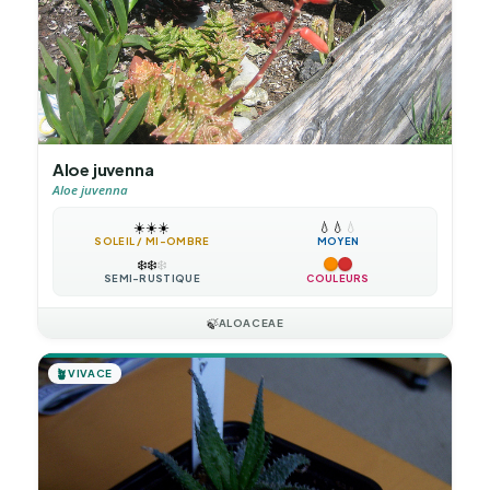
Aloe juvenna
Aloe juvenna
☀️
☀️
☀️
💧
💧
💧
SOLEIL / MI-OMBRE
MOYEN
❄️
❄️
❄️
SEMI-RUSTIQUE
COULEURS
🍃
ALOACEAE
🪴
VIVACE