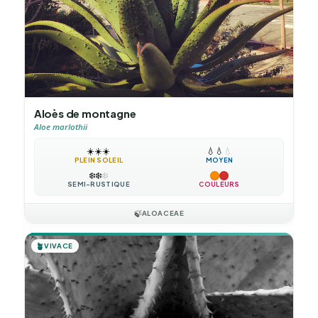
Aloès de montagne
Aloe marlothii
☀️
☀️
☀️
💧
💧
💧
PLEIN SOLEIL
MOYEN
❄️
❄️
❄️
SEMI-RUSTIQUE
COULEURS
🍃
ALOACEAE
🪴
VIVACE