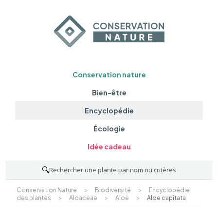
Conservation nature
Bien-être
Encyclopédie
Écologie
Idée cadeau
🔍
Rechercher une plante par nom ou critères
Conservation Nature
>
Biodiversité
>
Encyclopédie
des plantes
>
Aloaceae
>
Aloe
>
Aloe capitata