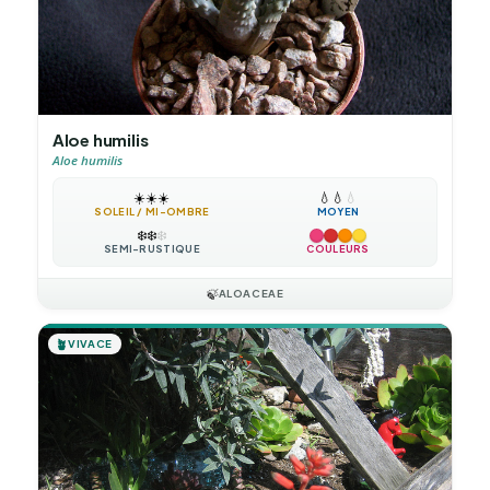
Aloe humilis
Aloe humilis
☀️
☀️
☀️
💧
💧
💧
SOLEIL / MI-OMBRE
MOYEN
❄️
❄️
❄️
SEMI-RUSTIQUE
COULEURS
🍃
ALOACEAE
🪴
VIVACE