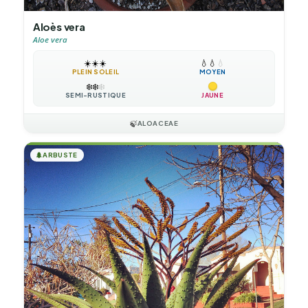
Aloès vera
Aloe vera
☀️
☀️
☀️
💧
💧
💧
PLEIN SOLEIL
MOYEN
❄️
❄️
❄️
SEMI-RUSTIQUE
JAUNE
🍃
ALOACEAE
🌲
ARBUSTE