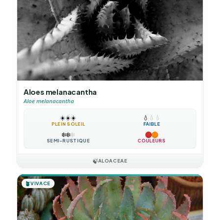
Aloes melanacantha
Aloe melanacantha
☀️
☀️
☀️
💧
💧
💧
PLEIN SOLEIL
FAIBLE
❄️
❄️
❄️
SEMI-RUSTIQUE
COULEURS
🍃
ALOACEAE
🪴
VIVACE