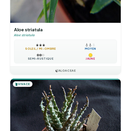
Aloe striatula
Aloe striatula
☀️
☀️
☀️
💧
💧
💧
SOLEIL / MI-OMBRE
MOYEN
❄️
❄️
❄️
SEMI-RUSTIQUE
JAUNE
🍃
ALOACEAE
🪴
VIVACE