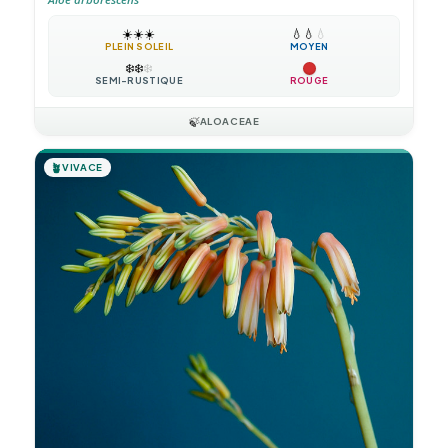
☀️
☀️
☀️
💧
💧
💧
PLEIN SOLEIL
MOYEN
❄️
❄️
❄️
SEMI-RUSTIQUE
ROUGE
🍃
ALOACEAE
🪴
VIVACE