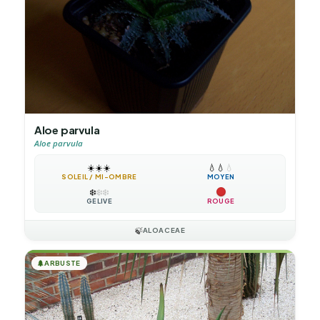
Aloe parvula
Aloe parvula
☀️
☀️
☀️
💧
💧
💧
SOLEIL / MI-OMBRE
MOYEN
❄️
❄️
❄️
GÉLIVE
ROUGE
🍃
ALOACEAE
🌲
ARBUSTE