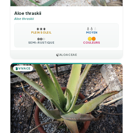
Aloe thraskii
Aloe thraskii
☀️
☀️
☀️
💧
💧
💧
PLEIN SOLEIL
MOYEN
❄️
❄️
❄️
SEMI-RUSTIQUE
COULEURS
🍃
ALOACEAE
🪴
VIVACE