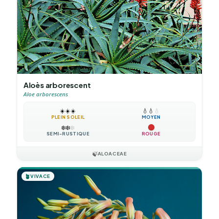
Aloès arborescent
Aloe arborescens
☀️
☀️
☀️
💧
💧
💧
PLEIN SOLEIL
MOYEN
❄️
❄️
❄️
SEMI-RUSTIQUE
ROUGE
🍃
ALOACEAE
🪴
VIVACE