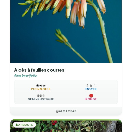
Aloès à feuilles courtes
Aloe brevifolia
☀️
☀️
☀️
💧
💧
💧
PLEIN SOLEIL
MOYEN
❄️
❄️
❄️
SEMI-RUSTIQUE
ROUGE
🍃
ALOACEAE
🌲
ARBUSTE