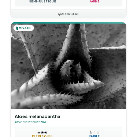
SEMI-RUSTIQUE
JAUNE
🍃
ALOACEAE
🪴
VIVACE
Aloes melanacantha
Aloe melanacantha
☀️
☀️
☀️
💧
💧
💧
PLEIN SOLEIL
FAIBLE