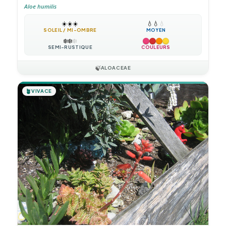
Aloe humilis
☀️
☀️
☀️
💧
💧
💧
SOLEIL / MI-OMBRE
MOYEN
❄️
❄️
❄️
SEMI-RUSTIQUE
COULEURS
🍃
ALOACEAE
🪴
VIVACE