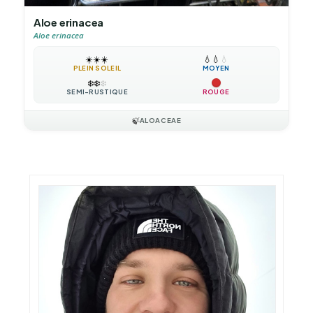
Aloe erinacea
Aloe erinacea
☀️
☀️
☀️
💧
💧
💧
PLEIN SOLEIL
MOYEN
❄️
❄️
❄️
SEMI-RUSTIQUE
ROUGE
🍃
ALOACEAE