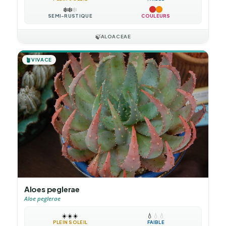
❄️
❄️
❄️
SEMI-RUSTIQUE
COULEURS
🍃
ALOACEAE
🪴
VIVACE
Aloes peglerae
Aloe peglerae
☀️
☀️
☀️
💧
💧
💧
PLEIN SOLEIL
FAIBLE