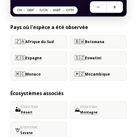
Pays où l'espèce a été observée
🇿🇦
🇧🇼
Afrique du Sud
Botswana
🇪🇸
🇸🇿
Espagne
Eswatini
🇲🇨
🇲🇿
Monaco
Mozambique
Écosystèmes associés
ÉCOSYSTÈME
ÉCOSYSTÈME
🏜️
⛰️
Désert
Montagne
ÉCOSYSTÈME
🦒
Savane