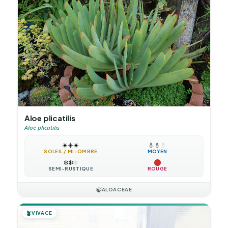
Aloe plicatilis
Aloe plicatilis
☀️
☀️
☀️
💧
💧
💧
SOLEIL / MI-OMBRE
MOYEN
❄️
❄️
❄️
SEMI-RUSTIQUE
ROUGE
🍃
ALOACEAE
🪴
VIVACE