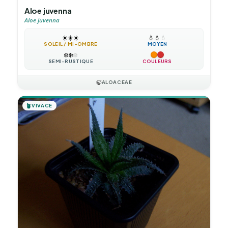
Aloe juvenna
Aloe juvenna
☀️
☀️
☀️
💧
💧
💧
SOLEIL / MI-OMBRE
MOYEN
❄️
❄️
❄️
SEMI-RUSTIQUE
COULEURS
🍃
ALOACEAE
🪴
VIVACE