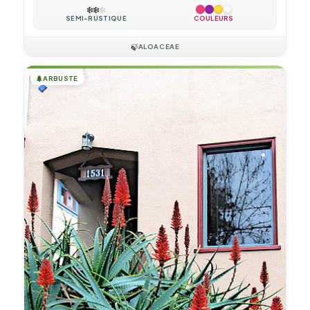
❄️
❄️
❄️
SEMI-RUSTIQUE
COULEURS
🍃
ALOACEAE
🌲
ARBUSTE