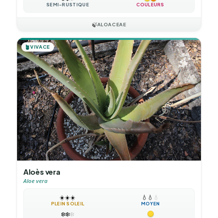
SEMI-RUSTIQUE
COULEURS
🍃
ALOACEAE
🪴
VIVACE
Aloès vera
Aloe vera
☀️
☀️
☀️
💧
💧
💧
PLEIN SOLEIL
MOYEN
❄️
❄️
❄️