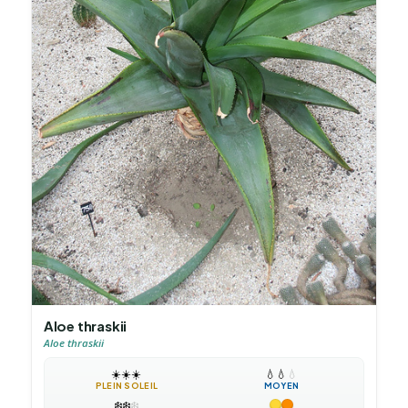
Aloe thraskii
Aloe thraskii
☀️
☀️
☀️
💧
💧
💧
PLEIN SOLEIL
MOYEN
❄️
❄️
❄️