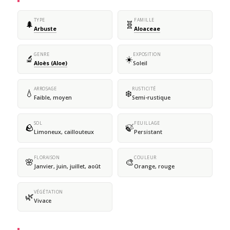
TYPE
FAMILLE
🌲
🧬
Arbuste
Aloaceae
GENRE
EXPOSITION
🔬
☀️
Aloès (Aloe)
Soleil
ARROSAGE
RUSTICITÉ
💧
❄️
Faible, moyen
Semi-rustique
SOL
FEUILLAGE
🪨
🍃
Limoneux, caillouteux
Persistant
FLORAISON
COULEUR
🌸
🎨
Janvier, juin, juillet, août
Orange, rouge
VÉGÉTATION
🌿
Vivace