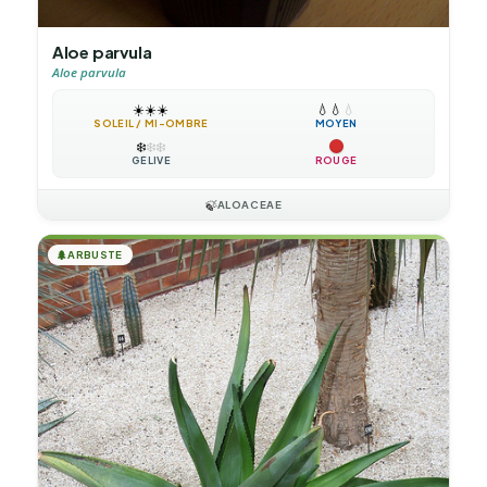
Aloe parvula
Aloe parvula
☀️
☀️
☀️
💧
💧
💧
SOLEIL / MI-OMBRE
MOYEN
❄️
❄️
❄️
GÉLIVE
ROUGE
🍃
ALOACEAE
🌲
ARBUSTE