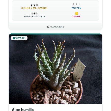
☀️
☀️
☀️
💧
💧
💧
SOLEIL / MI-OMBRE
MOYEN
❄️
❄️
❄️
SEMI-RUSTIQUE
JAUNE
🍃
ALOACEAE
🪴
VIVACE
Aloe humilis