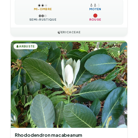
☀️
☀️
☀️
💧
💧
💧
MI-OMBRE
MOYEN
❄️
❄️
❄️
SEMI-RUSTIQUE
ROUGE
🍃
ERICACEAE
🌲
ARBUSTE
Rhododendron macabeanum