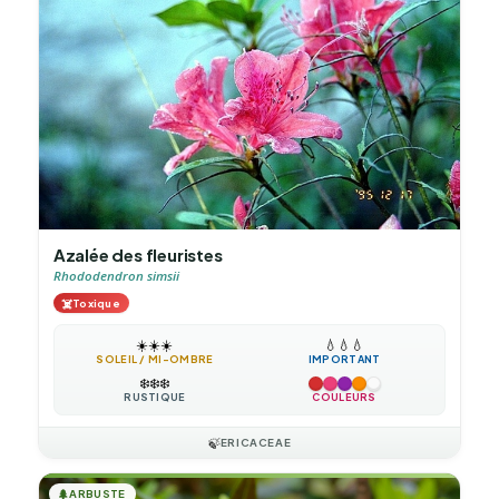
Azalée des fleuristes
Rhododendron simsii
☠️
Toxique
☀️
☀️
☀️
💧
💧
💧
SOLEIL / MI-OMBRE
IMPORTANT
❄️
❄️
❄️
RUSTIQUE
COULEURS
🍃
ERICACEAE
🌲
ARBUSTE