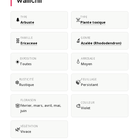
wallichii
TYPE
TYPE
🌲
☠️
Arbuste
Plante toxique
FAMILLE
GENRE
🧬
🔬
Ericaceae
Azalée (Rhododendron)
EXPOSITION
ARROSAGE
☀️
💧
Toutes
Moyen
RUSTICITÉ
FEUILLAGE
❄️
🍃
Rustique
Persistant
FLORAISON
COULEUR
🌸
🎨
Février, mars, avril, mai,
Violet
juin
VÉGÉTATION
🌿
Vivace