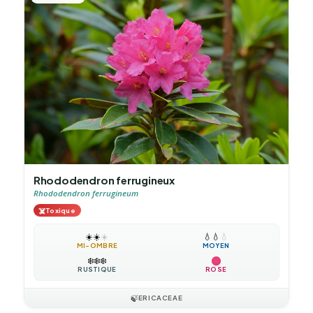
Rhododendron ferrugineux
Rhododendron ferrugineum
☠️
Toxique
☀️
☀️
☀️
💧
💧
💧
MI-OMBRE
MOYEN
❄️
❄️
❄️
RUSTIQUE
ROSE
🍃
ERICACEAE