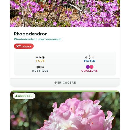
Rhododendron
Rhododendron mucronulatum
☠️
Toxique
☀️
☀️
☀️
💧
💧
💧
TOUS
MOYEN
❄️
❄️
❄️
RUSTIQUE
COULEURS
🍃
ERICACEAE
🌲
ARBUSTE