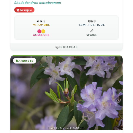
Rhododendron macabeanum
☠️
Toxique
☀️
☀️
☀️
❄️
❄️
❄️
MI-OMBRE
SEMI-RUSTIQUE
📏
COULEURS
VIVACE
🍃
ERICACEAE
🌲
ARBUSTE