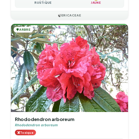
RUSTIQUE
JAUNE
🍃
ERICACEAE
🌳
ARBRE
Rhododendron arboreum
Rhododendron arboreum
☠️
Toxique