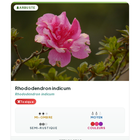
🌲
ARBUSTE
Rhododendron indicum
Rhododendron indicum
☠️
Toxique
☀️
☀️
☀️
💧
💧
💧
MI-OMBRE
MOYEN
❄️
❄️
❄️
SEMI-RUSTIQUE
COULEURS