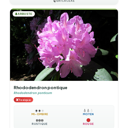
🍃
ERICACEAE
🌲
ARBUSTE
Rhododendron pontique
Rhododendron ponticum
☠️
Toxique
☀️
☀️
☀️
💧
💧
💧
MI-OMBRE
MOYEN
❄️
❄️
❄️
RUSTIQUE
ROUGE