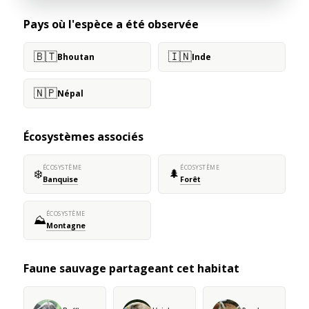
Pays où l'espèce a été observée
🇧🇹
🇮🇳
Bhoutan
Inde
🇳🇵
Népal
Écosystèmes associés
ÉCOSYSTÈME
ÉCOSYSTÈME
❄️
🌲
Banquise
Forêt
ÉCOSYSTÈME
⛰️
Montagne
Faune sauvage partageant cet habitat