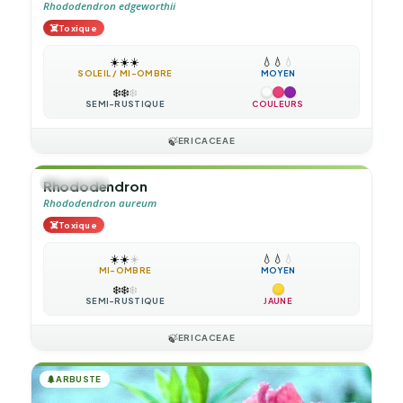
Rhododendron edgeworthii
☠️
Toxique
☀️
☀️
☀️
💧
💧
💧
SOLEIL / MI-OMBRE
MOYEN
❄️
❄️
❄️
SEMI-RUSTIQUE
COULEURS
🍃
ERICACEAE
🌲
ARBUSTE
Rhododendron
Rhododendron aureum
☠️
Toxique
☀️
☀️
☀️
💧
💧
💧
MI-OMBRE
MOYEN
❄️
❄️
❄️
SEMI-RUSTIQUE
JAUNE
🍃
ERICACEAE
🌲
ARBUSTE