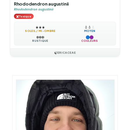
Rhododendron augustinii
Rhododendron augustinii
☠️
Toxique
☀️
☀️
☀️
💧
💧
💧
SOLEIL / MI-OMBRE
MOYEN
❄️
❄️
❄️
RUSTIQUE
COULEURS
🍃
ERICACEAE