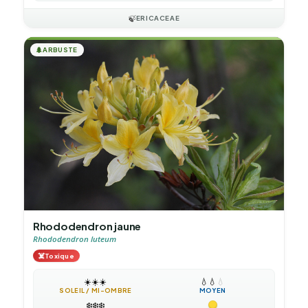
🍃
ERICACEAE
🌲
ARBUSTE
Rhododendron jaune
Rhododendron luteum
☠️
Toxique
☀️
☀️
☀️
💧
💧
💧
SOLEIL / MI-OMBRE
MOYEN
❄️
❄️
❄️