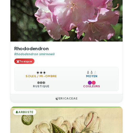
Rhododendron
Rhododendron smirnowii
☠️
Toxique
☀️
☀️
☀️
💧
💧
💧
SOLEIL / MI-OMBRE
MOYEN
❄️
❄️
❄️
RUSTIQUE
COULEURS
🍃
ERICACEAE
🌲
ARBUSTE