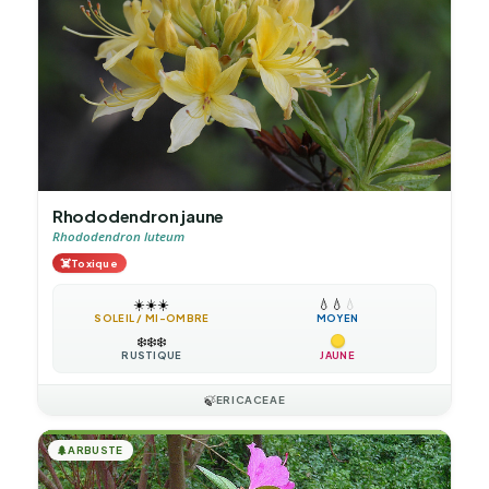
Rhododendron jaune
Rhododendron luteum
☠️
Toxique
☀️
☀️
☀️
💧
💧
💧
SOLEIL / MI-OMBRE
MOYEN
❄️
❄️
❄️
RUSTIQUE
JAUNE
🍃
ERICACEAE
🌲
ARBUSTE