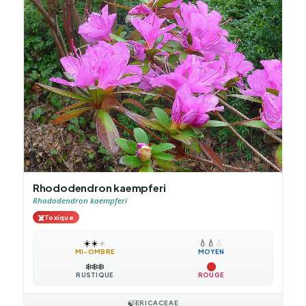
Rhododendron kaempferi
Rhododendron kaempferi
☠️
Toxique
☀️
☀️
☀️
💧
💧
💧
MI-OMBRE
MOYEN
❄️
❄️
❄️
RUSTIQUE
ROUGE
🍃
ERICACEAE