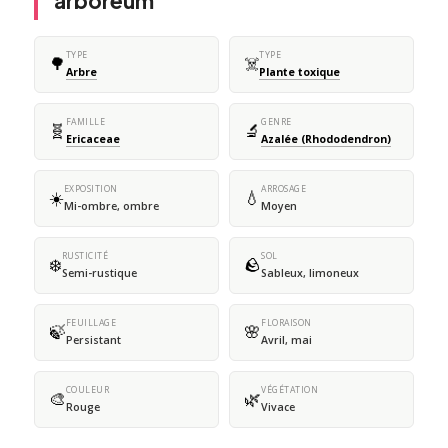
arboreum
TYPE
TYPE
🌳
☠️
Arbre
Plante toxique
FAMILLE
GENRE
🧬
🔬
Ericaceae
Azalée (Rhododendron)
EXPOSITION
ARROSAGE
☀️
💧
Mi-ombre, ombre
Moyen
RUSTICITÉ
SOL
❄️
🪨
Semi-rustique
Sableux, limoneux
FEUILLAGE
FLORAISON
🍃
🌸
Persistant
Avril, mai
COULEUR
VÉGÉTATION
🎨
🌿
Rouge
Vivace