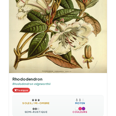
Rhododendron
Rhododendron edgeworthii
☠️
Toxique
☀️
☀️
☀️
💧
💧
💧
SOLEIL / MI-OMBRE
MOYEN
❄️
❄️
❄️
SEMI-RUSTIQUE
COULEURS