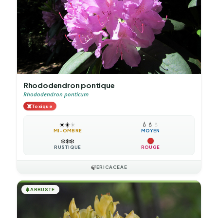
Rhododendron pontique
Rhododendron ponticum
☠️
Toxique
☀️
☀️
☀️
💧
💧
💧
MI-OMBRE
MOYEN
❄️
❄️
❄️
RUSTIQUE
ROUGE
🍃
ERICACEAE
🌲
ARBUSTE