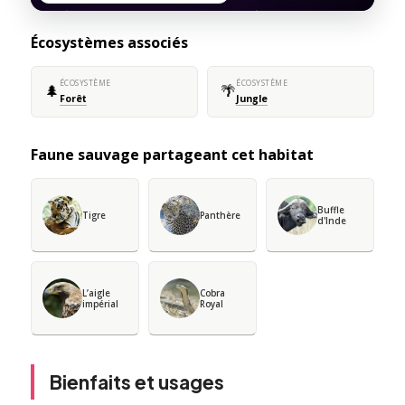
Écosystèmes associés
ÉCOSYSTÈME
ÉCOSYSTÈME
🌲
🌴
Forêt
Jungle
Faune sauvage partageant cet habitat
Buffle
Tigre
Panthère
d'Inde
L’aigle
Cobra
impérial
Royal
Bienfaits et usages