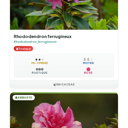
Rhododendron ferrugineux
Rhododendron ferrugineum
☠️
Toxique
☀️
☀️
☀️
💧
💧
💧
MI-OMBRE
MOYEN
❄️
❄️
❄️
RUSTIQUE
ROSE
🍃
ERICACEAE
🌲
ARBUSTE