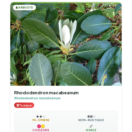
🌲
ARBUSTE
Rhododendron macabeanum
Rhododendron macabeanum
☠️
Toxique
☀️
☀️
☀️
❄️
❄️
❄️
MI-OMBRE
SEMI-RUSTIQUE
📏
COULEURS
VIVACE