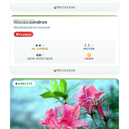
🍃
ERICACEAE
🌲
ARBUSTE
Rhododendron
Rhododendron aureum
☠️
Toxique
☀️
☀️
☀️
💧
💧
💧
MI-OMBRE
MOYEN
❄️
❄️
❄️
SEMI-RUSTIQUE
JAUNE
🍃
ERICACEAE
🌲
ARBUSTE