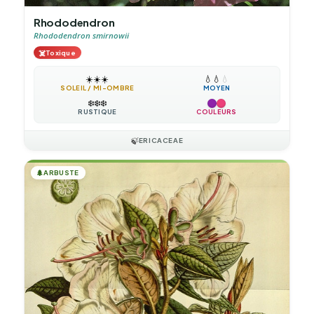
Rhododendron
Rhododendron smirnowii
☠️
Toxique
☀️
☀️
☀️
💧
💧
💧
SOLEIL / MI-OMBRE
MOYEN
❄️
❄️
❄️
RUSTIQUE
COULEURS
🍃
ERICACEAE
🌲
ARBUSTE