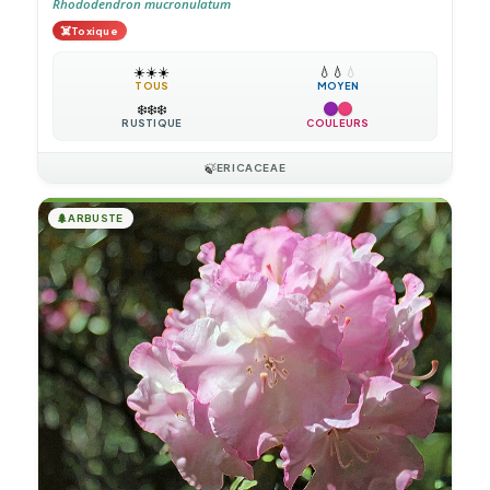
Rhododendron mucronulatum
☠️
Toxique
☀️
☀️
☀️
💧
💧
💧
TOUS
MOYEN
❄️
❄️
❄️
RUSTIQUE
COULEURS
🍃
ERICACEAE
🌲
ARBUSTE