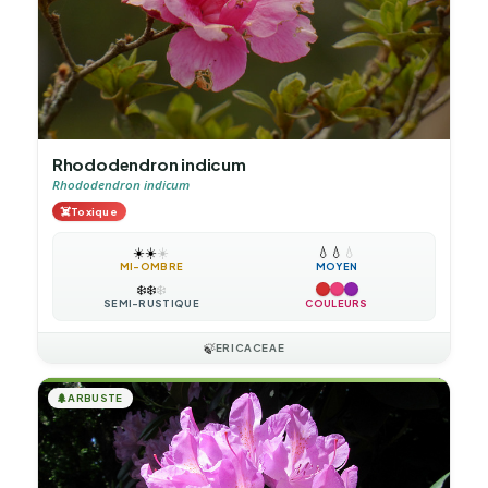
Rhododendron indicum
Rhododendron indicum
☠️
Toxique
☀️
☀️
☀️
💧
💧
💧
MI-OMBRE
MOYEN
❄️
❄️
❄️
SEMI-RUSTIQUE
COULEURS
🍃
ERICACEAE
🌲
ARBUSTE