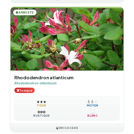
🌲
ARBUSTE
Rhododendron atlanticum
Rhododendron atlanticum
☠️
Toxique
☀️
☀️
☀️
💧
💧
💧
TOUS
MOYEN
❄️
❄️
❄️
RUSTIQUE
BLANC
🍃
ERICACEAE