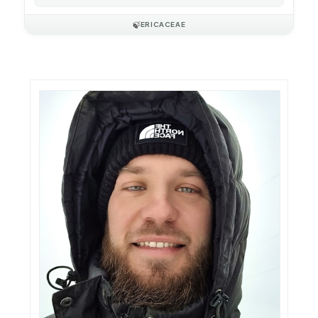
🍃
ERICACEAE