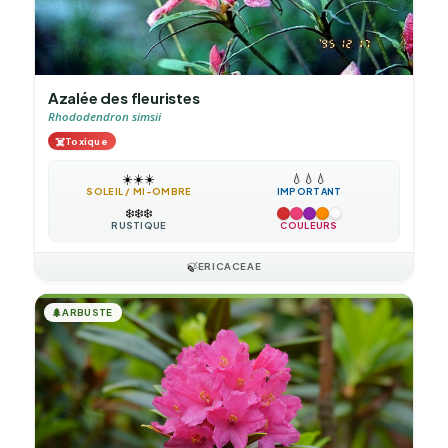
Azalée des fleuristes
Rhododendron simsii
☠️
Toxique
☀️
☀️
☀️
💧
💧
💧
SOLEIL / MI-OMBRE
IMPORTANT
❄️
❄️
❄️
RUSTIQUE
COULEURS
🍃
ERICACEAE
🌲
ARBUSTE