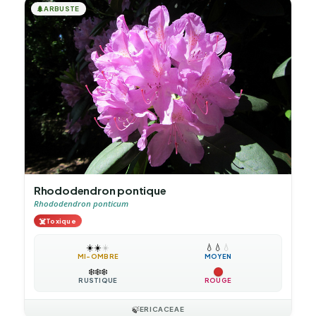
🌲
ARBUSTE
Rhododendron pontique
Rhododendron ponticum
☠️
Toxique
☀️
☀️
☀️
💧
💧
💧
MI-OMBRE
MOYEN
❄️
❄️
❄️
RUSTIQUE
ROUGE
🍃
ERICACEAE