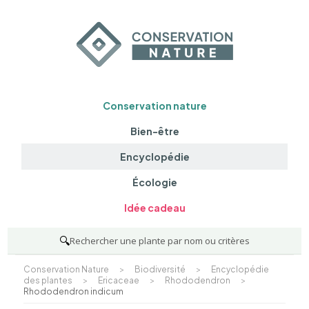
Conservation nature
Bien-être
Encyclopédie
Écologie
Idée cadeau
🔍
Rechercher une plante par nom ou critères
Conservation Nature
>
Biodiversité
>
Encyclopédie
des plantes
>
Ericaceae
>
Rhododendron
>
Rhododendron indicum