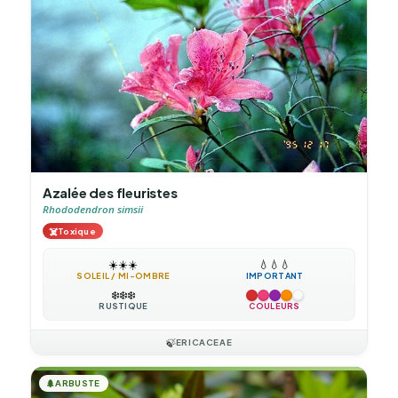
Azalée des fleuristes
Rhododendron simsii
☠️
Toxique
☀️
☀️
☀️
💧
💧
💧
SOLEIL / MI-OMBRE
IMPORTANT
❄️
❄️
❄️
RUSTIQUE
COULEURS
🍃
ERICACEAE
🌲
ARBUSTE