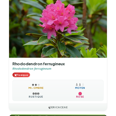
Rhododendron ferrugineux
Rhododendron ferrugineum
☠️
Toxique
☀️
☀️
☀️
💧
💧
💧
MI-OMBRE
MOYEN
❄️
❄️
❄️
RUSTIQUE
ROSE
🍃
ERICACEAE