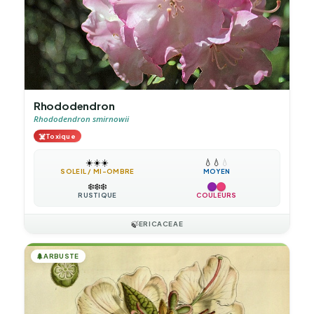
Rhododendron
Rhododendron smirnowii
☠️
Toxique
☀️
☀️
☀️
💧
💧
💧
SOLEIL / MI-OMBRE
MOYEN
❄️
❄️
❄️
RUSTIQUE
COULEURS
🍃
ERICACEAE
🌲
ARBUSTE