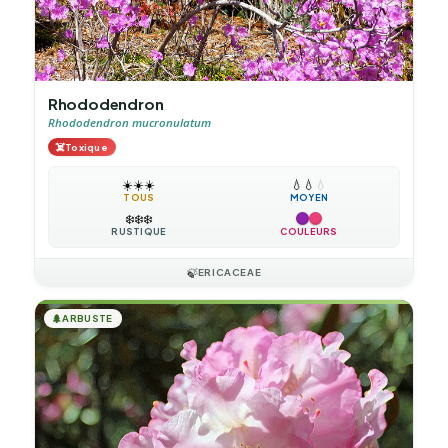
Rhododendron
Rhododendron mucronulatum
☠️
Toxique
☀️
☀️
☀️
💧
💧
💧
TOUS
MOYEN
❄️
❄️
❄️
RUSTIQUE
COULEURS
🍃
ERICACEAE
🌲
ARBUSTE