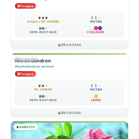
☠️
Toxique
☀️
☀️
☀️
💧
💧
💧
SOLEIL / MI-OMBRE
MOYEN
❄️
❄️
❄️
SEMI-RUSTIQUE
COULEURS
🍃
ERICACEAE
🌲
ARBUSTE
Rhododendron
Rhododendron aureum
☠️
Toxique
☀️
☀️
☀️
💧
💧
💧
MI-OMBRE
MOYEN
❄️
❄️
❄️
SEMI-RUSTIQUE
JAUNE
🍃
ERICACEAE
🌲
ARBUSTE