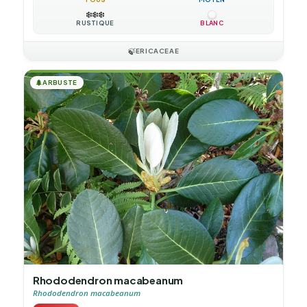
❄️
❄️
❄️
RUSTIQUE
BLANC
🍃
ERICACEAE
🌲
ARBUSTE
Rhododendron macabeanum
Rhododendron macabeanum