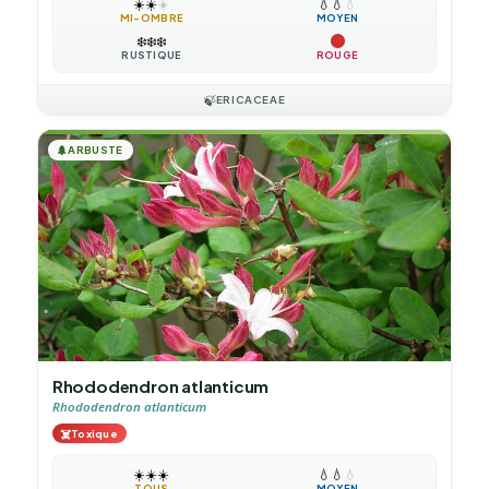
☀️
☀️
☀️
💧
💧
💧
MI-OMBRE
MOYEN
❄️
❄️
❄️
RUSTIQUE
ROUGE
🍃
ERICACEAE
🌲
ARBUSTE
Rhododendron atlanticum
Rhododendron atlanticum
☠️
Toxique
☀️
☀️
☀️
💧
💧
💧
TOUS
MOYEN