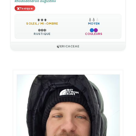
Rhododendron augustinii
☠️
Toxique
☀️
☀️
☀️
💧
💧
💧
SOLEIL / MI-OMBRE
MOYEN
❄️
❄️
❄️
RUSTIQUE
COULEURS
🍃
ERICACEAE