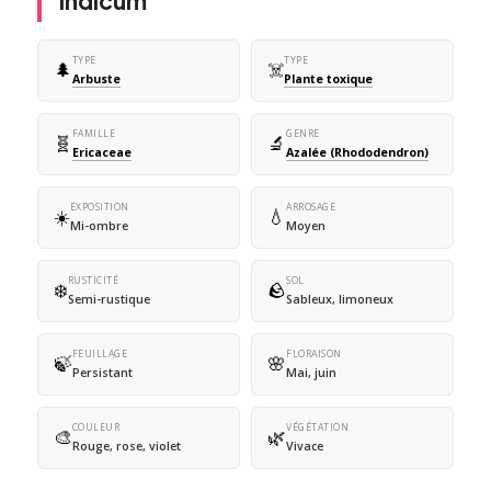
indicum
TYPE
TYPE
🌲
☠️
Arbuste
Plante toxique
FAMILLE
GENRE
🧬
🔬
Ericaceae
Azalée (Rhododendron)
EXPOSITION
ARROSAGE
☀️
💧
Mi-ombre
Moyen
RUSTICITÉ
SOL
❄️
🪨
Semi-rustique
Sableux, limoneux
FEUILLAGE
FLORAISON
🍃
🌸
Persistant
Mai, juin
COULEUR
VÉGÉTATION
🎨
🌿
Rouge, rose, violet
Vivace