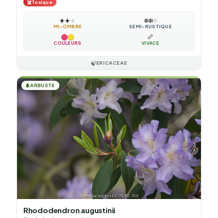
☠️
Toxique
☀️
☀️
☀️
❄️
❄️
❄️
MI-OMBRE
SEMI-RUSTIQUE
📏
COULEURS
VIVACE
🍃
ERICACEAE
🌲
ARBUSTE
Rhododendron augustinii