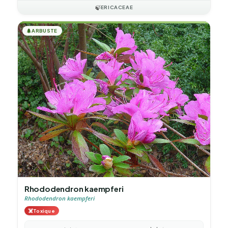
🍃
ERICACEAE
🌲
ARBUSTE
Rhododendron kaempferi
Rhododendron kaempferi
☠️
Toxique