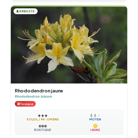
🌲
ARBUSTE
Rhododendron jaune
Rhododendron luteum
☠️
Toxique
☀️
☀️
☀️
💧
💧
💧
SOLEIL / MI-OMBRE
MOYEN
❄️
❄️
❄️
RUSTIQUE
JAUNE