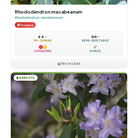
Rhododendron macabeanum
Rhododendron macabeanum
☠️
Toxique
☀️
☀️
☀️
❄️
❄️
❄️
MI-OMBRE
SEMI-RUSTIQUE
📏
COULEURS
VIVACE
🍃
ERICACEAE
🌲
ARBUSTE