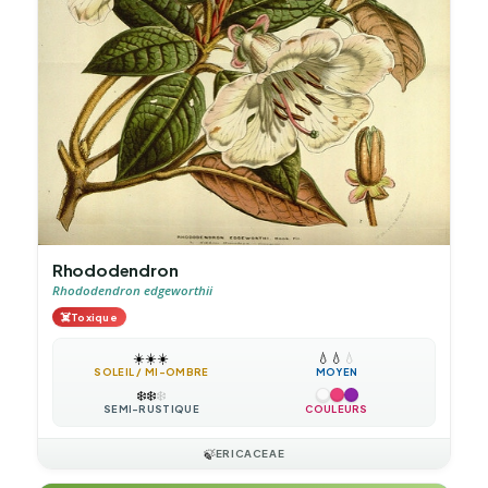
Rhododendron
Rhododendron edgeworthii
☠️
Toxique
☀️
☀️
☀️
💧
💧
💧
SOLEIL / MI-OMBRE
MOYEN
❄️
❄️
❄️
SEMI-RUSTIQUE
COULEURS
🍃
ERICACEAE