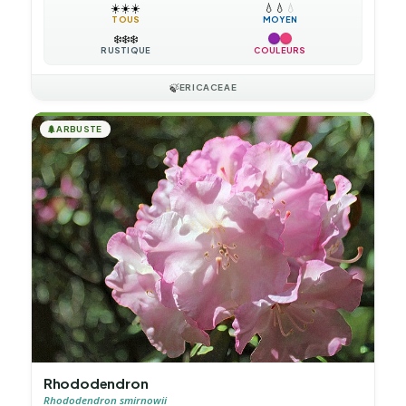
☀️
☀️
☀️
💧
💧
💧
TOUS
MOYEN
❄️
❄️
❄️
RUSTIQUE
COULEURS
🍃
ERICACEAE
🌲
ARBUSTE
Rhododendron
Rhododendron smirnowii