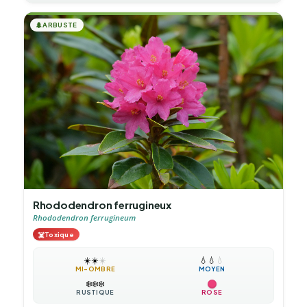
🌲
ARBUSTE
Rhododendron ferrugineux
Rhododendron ferrugineum
☠️
Toxique
☀️
☀️
☀️
💧
💧
💧
MI-OMBRE
MOYEN
❄️
❄️
❄️
RUSTIQUE
ROSE