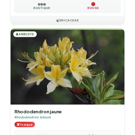
❄️
❄️
❄️
RUSTIQUE
ROUGE
🍃
ERICACEAE
🌲
ARBUSTE
Rhododendron jaune
Rhododendron luteum
☠️
Toxique