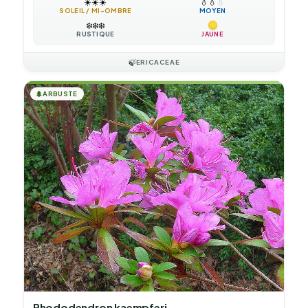
☀️
☀️
☀️
💧
💧
💧
SOLEIL / MI-OMBRE
MOYEN
❄️
❄️
❄️
RUSTIQUE
JAUNE
🍃
ERICACEAE
🌲
ARBUSTE
Rhododendron kaempferi