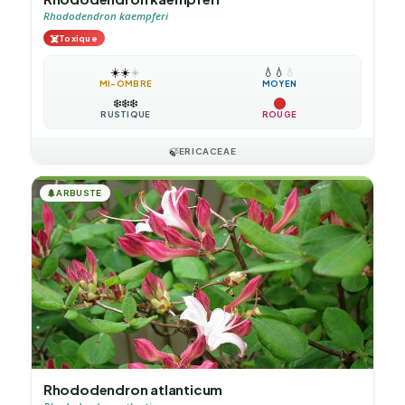
Rhododendron kaempferi
☠️
Toxique
☀️
☀️
☀️
💧
💧
💧
MI-OMBRE
MOYEN
❄️
❄️
❄️
RUSTIQUE
ROUGE
🍃
ERICACEAE
🌲
ARBUSTE
Rhododendron atlanticum