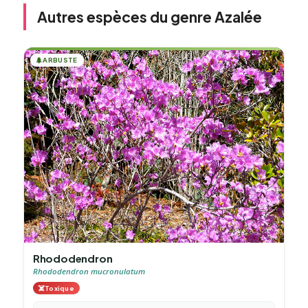
Autres espèces du genre Azalée
🌲
ARBUSTE
Rhododendron
Rhododendron mucronulatum
☠️
Toxique