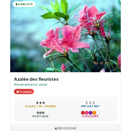
🌲
ARBUSTE
Azalée des fleuristes
Rhododendron simsii
☠️
Toxique
☀️
☀️
☀️
💧
💧
💧
SOLEIL / MI-OMBRE
IMPORTANT
❄️
❄️
❄️
RUSTIQUE
COULEURS
🍃
ERICACEAE