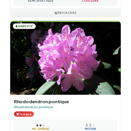
SEMI-RUSTIQUE
COULEURS
🍃
ERICACEAE
🌲
ARBUSTE
Rhododendron pontique
Rhododendron ponticum
☠️
Toxique
☀️
☀️
☀️
💧
💧
💧
MI-OMBRE
MOYEN