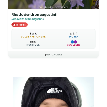
Rhododendron augustinii
Rhododendron augustinii
☠️
Toxique
☀️
☀️
☀️
💧
💧
💧
SOLEIL / MI-OMBRE
MOYEN
❄️
❄️
❄️
RUSTIQUE
COULEURS
🍃
ERICACEAE