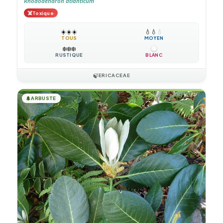
Rhododendron atlanticum
☠️
Toxique
☀️
☀️
☀️
💧
💧
💧
TOUS
MOYEN
❄️
❄️
❄️
RUSTIQUE
BLANC
🍃
ERICACEAE
🌲
ARBUSTE