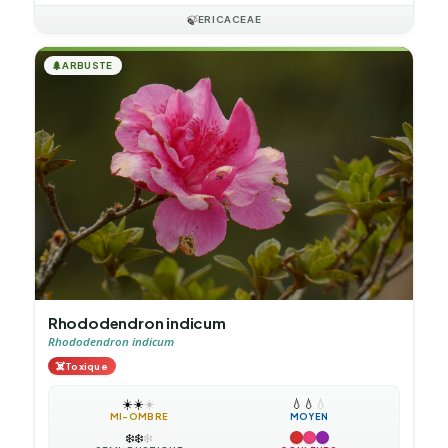
🍃
ERICACEAE
🌲
ARBUSTE
Rhododendron indicum
Rhododendron indicum
☠️
Toxique
☀️
☀️
☀️
💧
💧
💧
MI-OMBRE
MOYEN
❄️
❄️
❄️