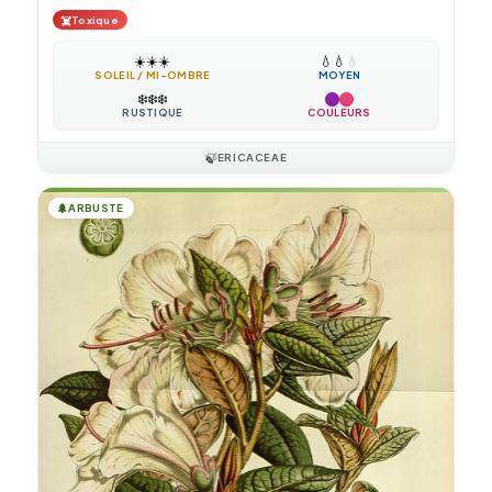
☠️
Toxique
☀️
☀️
☀️
💧
💧
💧
SOLEIL / MI-OMBRE
MOYEN
❄️
❄️
❄️
RUSTIQUE
COULEURS
🍃
ERICACEAE
🌲
ARBUSTE