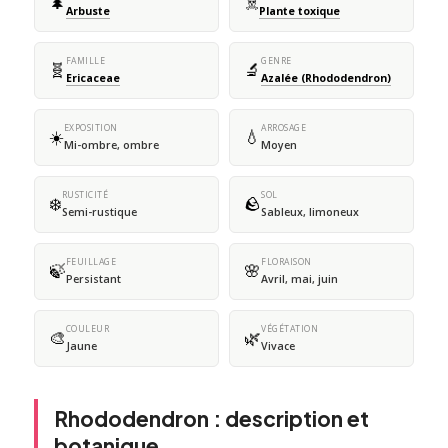
🌲
☠️
Arbuste
Plante toxique
FAMILLE
GENRE
🧬
🔬
Ericaceae
Azalée (Rhododendron)
EXPOSITION
ARROSAGE
☀️
💧
Mi-ombre, ombre
Moyen
RUSTICITÉ
SOL
❄️
🪨
Semi-rustique
Sableux, limoneux
FEUILLAGE
FLORAISON
🍃
🌸
Persistant
Avril, mai, juin
COULEUR
VÉGÉTATION
🎨
🌿
Jaune
Vivace
Rhododendron : description et
botanique