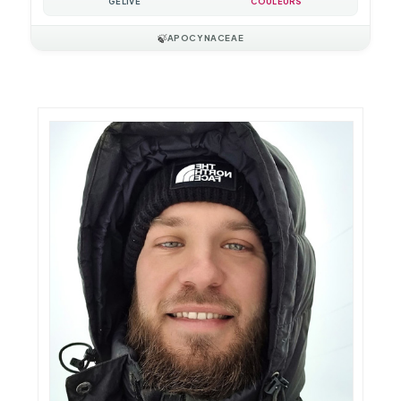
GÉLIVE
COULEURS
🍃
APOCYNACEAE