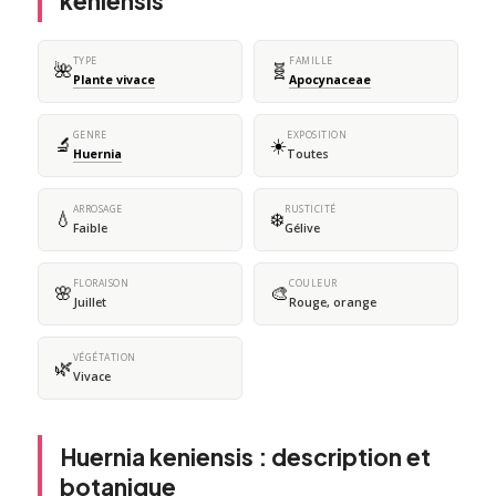
keniensis
TYPE
FAMILLE
🌺
🧬
Plante vivace
Apocynaceae
GENRE
EXPOSITION
🔬
☀️
Huernia
Toutes
ARROSAGE
RUSTICITÉ
💧
❄️
Faible
Gélive
FLORAISON
COULEUR
🌸
🎨
Juillet
Rouge, orange
VÉGÉTATION
🌿
Vivace
Huernia keniensis : description et
botanique