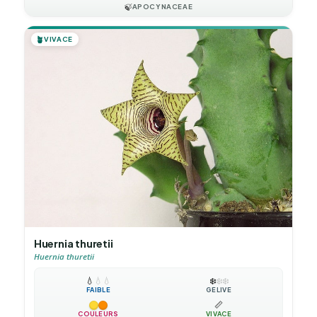
🍃
APOCYNACEAE
🪴
VIVACE
Huernia thuretii
Huernia thuretii
💧
💧
💧
❄️
❄️
❄️
FAIBLE
GÉLIVE
📏
COULEURS
VIVACE