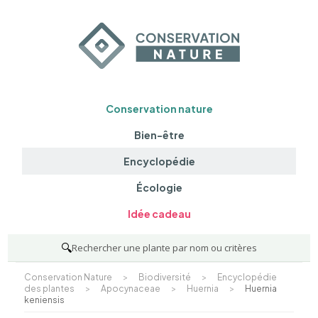
Conservation nature
Bien-être
Encyclopédie
Écologie
Idée cadeau
🔍
Rechercher une plante par nom ou critères
Conservation Nature
>
Biodiversité
>
Encyclopédie
des plantes
>
Apocynaceae
>
Huernia
>
Huernia
keniensis