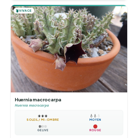
🪴
VIVACE
Huernia macrocarpa
Huernia macrocarpa
☀️
☀️
☀️
💧
💧
💧
SOLEIL / MI-OMBRE
MOYEN
❄️
❄️
❄️
GÉLIVE
ROUGE