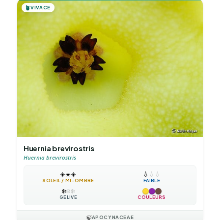
🪴
VIVACE
Huernia brevirostris
Huernia brevirostris
☀️
☀️
☀️
💧
💧
💧
SOLEIL / MI-OMBRE
FAIBLE
❄️
❄️
❄️
GÉLIVE
COULEURS
🍃
APOCYNACEAE