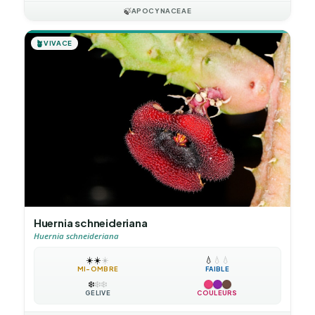
🍃
APOCYNACEAE
🪴
VIVACE
Huernia schneideriana
Huernia schneideriana
☀️
☀️
☀️
💧
💧
💧
MI-OMBRE
FAIBLE
❄️
❄️
❄️
GÉLIVE
COULEURS