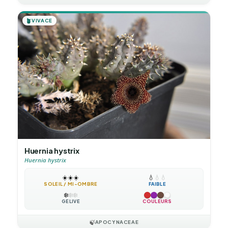
🪴
VIVACE
Huernia hystrix
Huernia hystrix
☀️
☀️
☀️
💧
💧
💧
SOLEIL / MI-OMBRE
FAIBLE
❄️
❄️
❄️
GÉLIVE
COULEURS
🍃
APOCYNACEAE