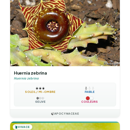
Huernia zebrina
Huernia zebrina
☀️
☀️
☀️
💧
💧
💧
SOLEIL / MI-OMBRE
FAIBLE
❄️
❄️
❄️
GÉLIVE
COULEURS
🍃
APOCYNACEAE
🪴
VIVACE