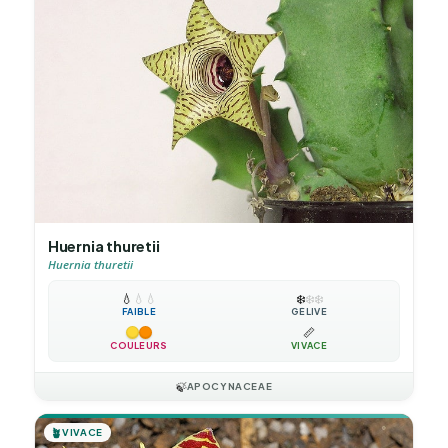
Huernia thuretii
Huernia thuretii
💧
💧
💧
❄️
❄️
❄️
FAIBLE
GÉLIVE
📏
COULEURS
VIVACE
🍃
APOCYNACEAE
🪴
VIVACE