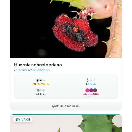
Huernia schneideriana
Huernia schneideriana
☀️
☀️
☀️
💧
💧
💧
MI-OMBRE
FAIBLE
❄️
❄️
❄️
GÉLIVE
COULEURS
🍃
APOCYNACEAE
🪴
VIVACE