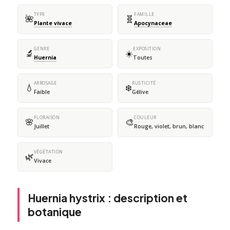
TYPE
FAMILLE
🌺
🧬
Plante vivace
Apocynaceae
GENRE
EXPOSITION
🔬
☀️
Huernia
Toutes
ARROSAGE
RUSTICITÉ
💧
❄️
Faible
Gélive
FLORAISON
COULEUR
🌸
🎨
Juillet
Rouge, violet, brun, blanc
VÉGÉTATION
🌿
Vivace
Huernia hystrix : description et
botanique