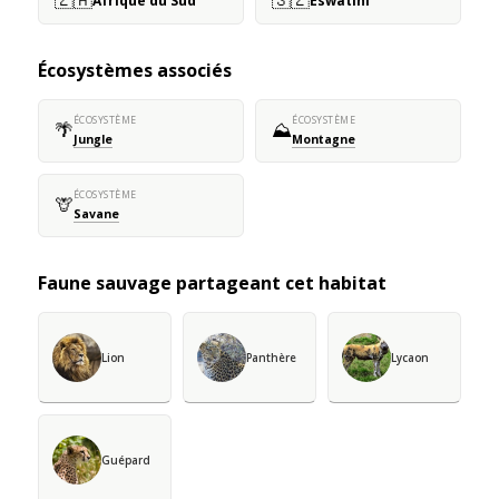
Afrique du Sud
Eswatini
Écosystèmes associés
ÉCOSYSTÈME
ÉCOSYSTÈME
🌴
⛰️
Jungle
Montagne
ÉCOSYSTÈME
🦒
Savane
Faune sauvage partageant cet habitat
Lion
Panthère
Lycaon
Guépard