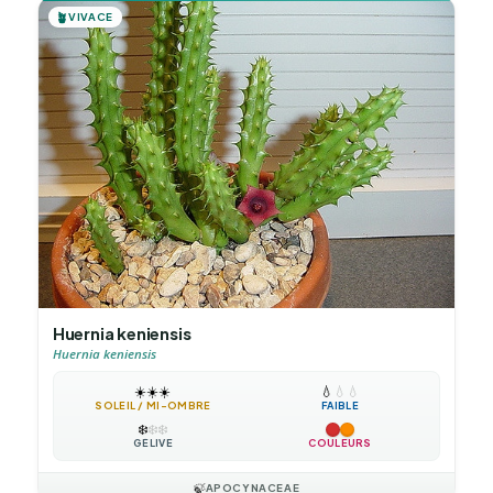
🪴
VIVACE
Huernia keniensis
Huernia keniensis
☀️
☀️
☀️
💧
💧
💧
SOLEIL / MI-OMBRE
FAIBLE
❄️
❄️
❄️
GÉLIVE
COULEURS
🍃
APOCYNACEAE