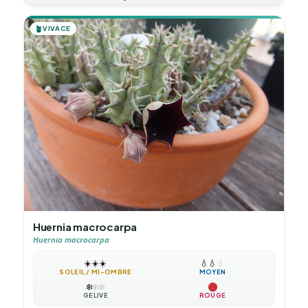
🪴
VIVACE
Huernia macrocarpa
Huernia macrocarpa
☀️
☀️
☀️
💧
💧
💧
SOLEIL / MI-OMBRE
MOYEN
❄️
❄️
❄️
GÉLIVE
ROUGE