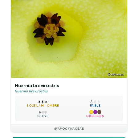
Huernia brevirostris
Huernia brevirostris
☀️
☀️
☀️
💧
💧
💧
SOLEIL / MI-OMBRE
FAIBLE
❄️
❄️
❄️
GÉLIVE
COULEURS
🍃
APOCYNACEAE