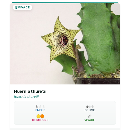
🪴
VIVACE
Huernia thuretii
Huernia thuretii
💧
💧
💧
❄️
❄️
❄️
FAIBLE
GÉLIVE
📏
COULEURS
VIVACE