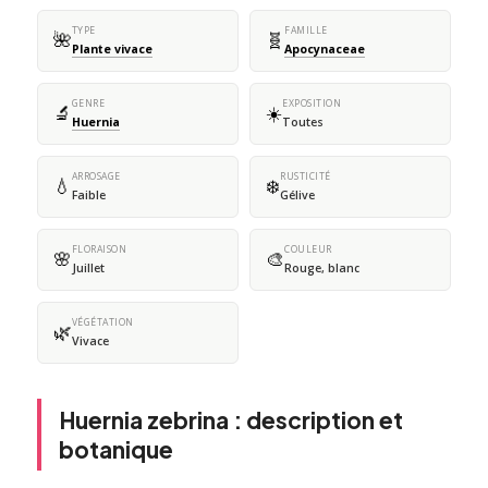
TYPE
FAMILLE
🌺
🧬
Plante vivace
Apocynaceae
GENRE
EXPOSITION
🔬
☀️
Huernia
Toutes
ARROSAGE
RUSTICITÉ
💧
❄️
Faible
Gélive
FLORAISON
COULEUR
🌸
🎨
Juillet
Rouge, blanc
VÉGÉTATION
🌿
Vivace
Huernia zebrina : description et
botanique