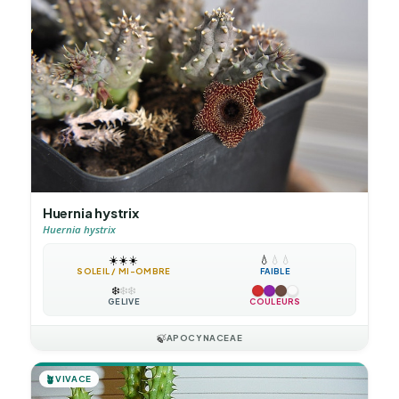
Huernia hystrix
Huernia hystrix
☀️
☀️
☀️
💧
💧
💧
SOLEIL / MI-OMBRE
FAIBLE
❄️
❄️
❄️
GÉLIVE
COULEURS
🍃
APOCYNACEAE
🪴
VIVACE