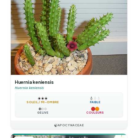
Huernia keniensis
Huernia keniensis
☀️
☀️
☀️
💧
💧
💧
SOLEIL / MI-OMBRE
FAIBLE
❄️
❄️
❄️
GÉLIVE
COULEURS
🍃
APOCYNACEAE