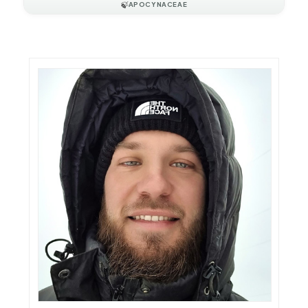
🍃
APOCYNACEAE