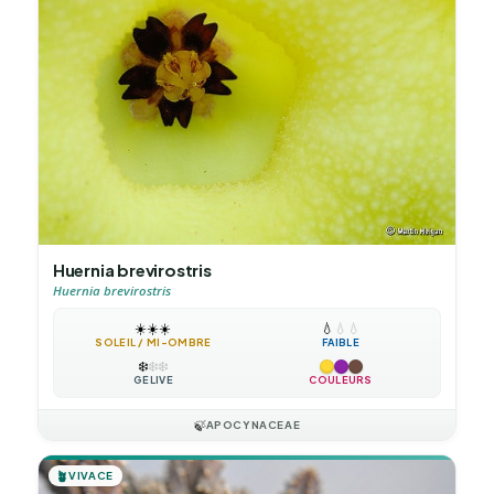
Huernia brevirostris
Huernia brevirostris
☀️
☀️
☀️
💧
💧
💧
SOLEIL / MI-OMBRE
FAIBLE
❄️
❄️
❄️
GÉLIVE
COULEURS
🍃
APOCYNACEAE
🪴
VIVACE