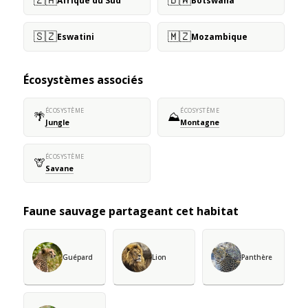
Afrique du Sud
Botswana
🇸🇿
🇲🇿
Eswatini
Mozambique
Écosystèmes associés
ÉCOSYSTÈME
ÉCOSYSTÈME
🌴
⛰️
Jungle
Montagne
ÉCOSYSTÈME
🦒
Savane
Faune sauvage partageant cet habitat
Guépard
Lion
Panthère