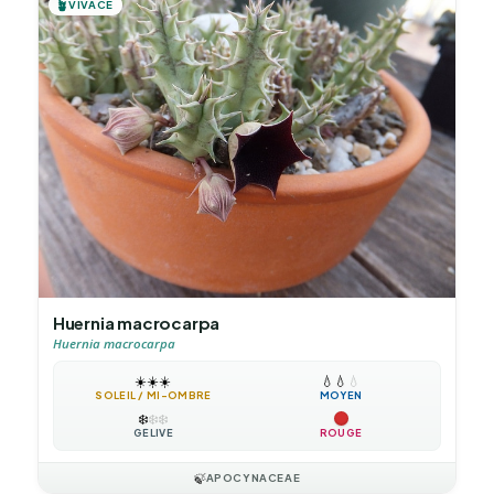
🪴
VIVACE
Huernia macrocarpa
Huernia macrocarpa
☀️
☀️
☀️
💧
💧
💧
SOLEIL / MI-OMBRE
MOYEN
❄️
❄️
❄️
GÉLIVE
ROUGE
🍃
APOCYNACEAE