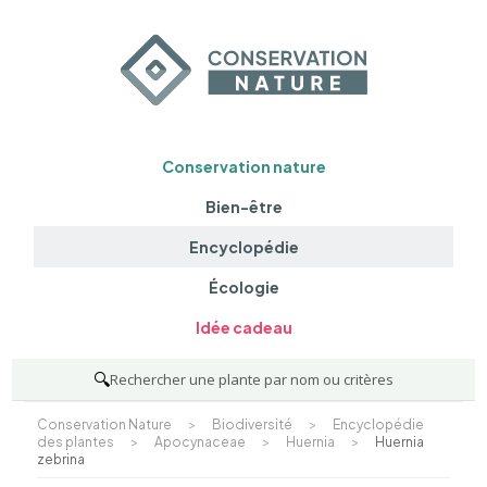
Conservation nature
Bien-être
Encyclopédie
Écologie
Idée cadeau
🔍
Rechercher une plante par nom ou critères
Conservation Nature
>
Biodiversité
>
Encyclopédie
des plantes
>
Apocynaceae
>
Huernia
>
Huernia
zebrina