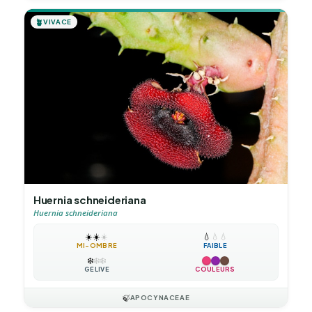
🪴
VIVACE
Huernia schneideriana
Huernia schneideriana
☀️
☀️
☀️
💧
💧
💧
MI-OMBRE
FAIBLE
❄️
❄️
❄️
GÉLIVE
COULEURS
🍃
APOCYNACEAE