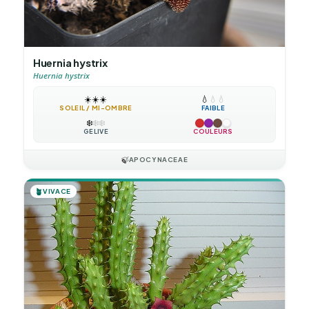
Huernia hystrix
Huernia hystrix
☀️
☀️
☀️
💧
💧
💧
SOLEIL / MI-OMBRE
FAIBLE
❄️
❄️
❄️
GÉLIVE
COULEURS
🍃
APOCYNACEAE
🪴
VIVACE