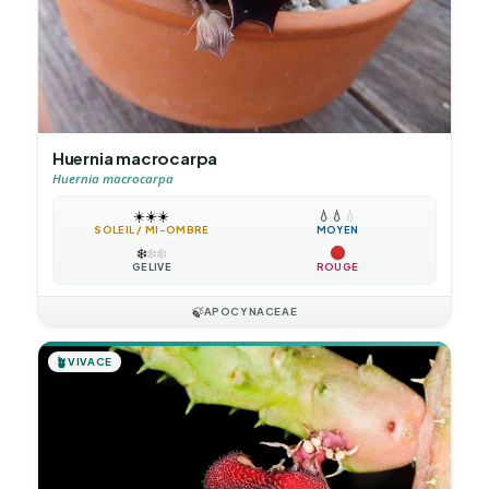
Huernia macrocarpa
Huernia macrocarpa
☀️
☀️
☀️
💧
💧
💧
SOLEIL / MI-OMBRE
MOYEN
❄️
❄️
❄️
GÉLIVE
ROUGE
🍃
APOCYNACEAE
🪴
VIVACE