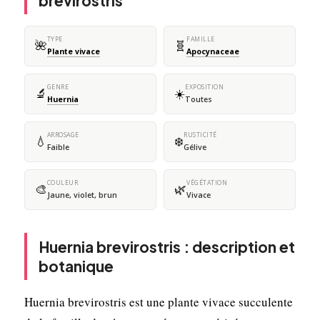
brevirostris
TYPE
FAMILLE
🌺
🧬
Plante vivace
Apocynaceae
GENRE
EXPOSITION
🔬
☀️
Huernia
Toutes
ARROSAGE
RUSTICITÉ
💧
❄️
Faible
Gélive
COULEUR
VÉGÉTATION
🎨
🌿
Jaune, violet, brun
Vivace
Huernia brevirostris : description et
botanique
Huernia brevirostris est une plante vivace succulente