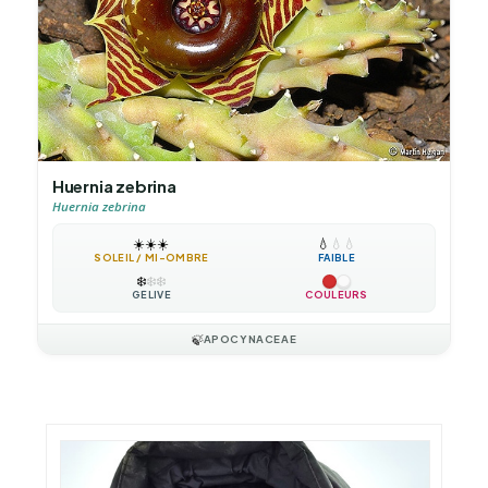
Huernia zebrina
Huernia zebrina
☀️
☀️
☀️
💧
💧
💧
SOLEIL / MI-OMBRE
FAIBLE
❄️
❄️
❄️
GÉLIVE
COULEURS
🍃
APOCYNACEAE