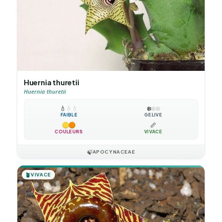
Huernia thuretii
Huernia thuretii
💧
💧
💧
❄️
❄️
❄️
FAIBLE
GÉLIVE
📏
COULEURS
VIVACE
🍃
APOCYNACEAE
🪴
VIVACE