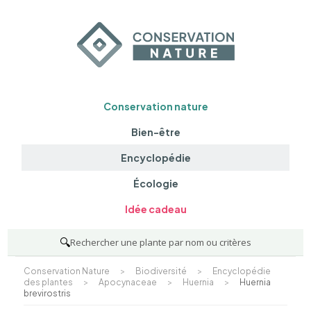
Conservation nature
Bien-être
Encyclopédie
Écologie
Idée cadeau
🔍
Rechercher une plante par nom ou critères
Conservation Nature
>
Biodiversité
>
Encyclopédie
des plantes
>
Apocynaceae
>
Huernia
>
Huernia
brevirostris