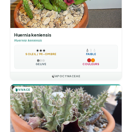
Huernia keniensis
Huernia keniensis
☀️
☀️
☀️
💧
💧
💧
SOLEIL / MI-OMBRE
FAIBLE
❄️
❄️
❄️
GÉLIVE
COULEURS
🍃
APOCYNACEAE
🪴
VIVACE