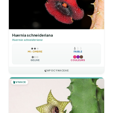
Huernia schneideriana
Huernia schneideriana
☀️
☀️
☀️
💧
💧
💧
MI-OMBRE
FAIBLE
❄️
❄️
❄️
GÉLIVE
COULEURS
🍃
APOCYNACEAE
🪴
VIVACE