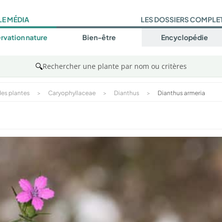
LE MÉDIA
LES DOSSIERS COMPLE
rvation nature
Bien-être
Encyclopédie
🔍
Rechercher une plante par nom ou critères
es plantes
>
Caryophyllaceae
>
Dianthus
>
Dianthus armeria