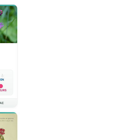

💧
EN
EURS
AE