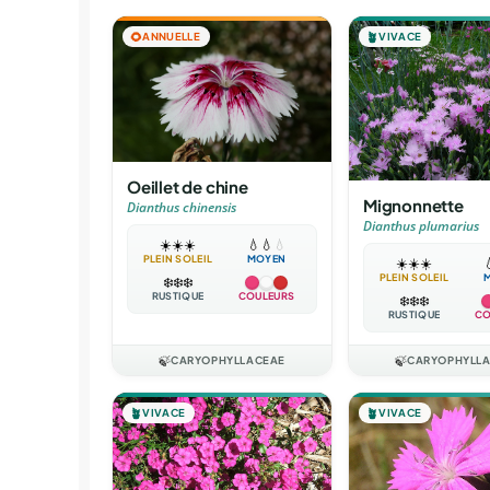
🌻
ANNUELLE
🪴
VIVACE
Oeillet de chine
Mignonnette
Dianthus chinensis
Dianthus plumarius
☀️
☀️
☀️
💧
💧
💧
PLEIN SOLEIL
MOYEN
☀️
☀️
☀️

PLEIN SOLEIL
❄️
❄️
❄️
RUSTIQUE
COULEURS
❄️
❄️
❄️
RUSTIQUE
CO
🍃
CARYOPHYLLACEAE
🍃
CARYOPHYLL
🪴
VIVACE
🪴
VIVACE