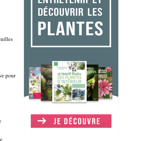
uilles
ive pour
r
le