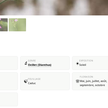
GENRE
EXPOSITION
🔬
☀️
Oeillet (Dianthus)
Soleil
FLORAISON
FEUILLAGE
🍃
🌸
Mai, juin, juillet, août,
Caduc
septembre, octobre