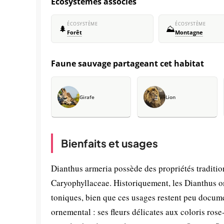
Écosystèmes associés
ÉCOSYSTÈME
ÉCOSYSTÈME
🌲
⛰️
Forêt
Montagne
Faune sauvage partageant cet habitat
Girafe
Lion
Bienfaits et usages
Dianthus armeria possède des propriétés tradition
Caryophyllaceae. Historiquement, les Dianthus ont
toniques, bien que ces usages restent peu documen
ornemental : ses fleurs délicates aux coloris rose