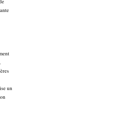
de
lante
ement
,
ières
ise un
ion