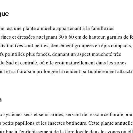
que
 est une plante annuelle appartenant à la famille des
 fines et dressées atteignant 30 à 60 cm de hauteur, garnies de fe
rs distinctives sont petites, densément groupées en épis compacts,
ifs pointillés plus foncés, donnant un aspect moucheté très
du Sud et centrale, où elle croît naturellement dans les zones
act et sa floraison prolongée la rendent particulièrement attract
n
cosystèmes secs et semi-arides, servant de ressource florale pou
petits papillons et les insectes butineurs. Cette plante annuelle
ntribue à l'enrichissement de la flore locale dans les zones où el