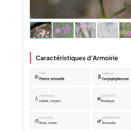
Caractéristiques d'Armoirie
TYPE
FAMILLE
🌼
🧬
Plante annuelle
Caryophyllaceae
ARROSAGE
RUSTICITÉ
💧
❄️
Faible, moyen
Rustique
COULEUR
VÉGÉTATION
🎨
🌿
Rose, violet
Annuelle