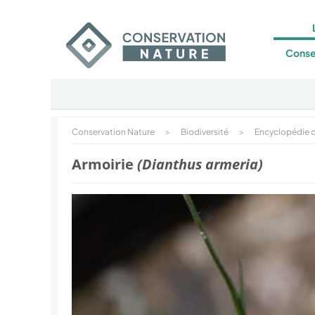
Conse
Conservation Nature
>
Biodiversité
>
Encyclopédie d
Armoirie
(Dianthus armeria)