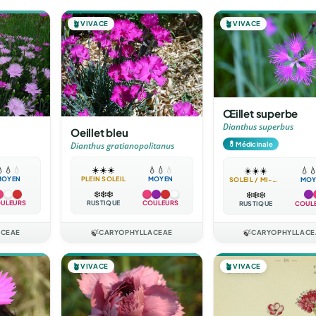
🪴
VIVACE
🪴
VIVACE
Œillet superbe
Dianthus superbus
Oeillet bleu
💊
Médicinale
Dianthus gratianopolitanus

💧
💧
☀️
☀️
☀️
💧
💧
💧
☀️
☀️
☀️
💧

MOYEN
PLEIN SOLEIL
MOYEN
SOLEIL / MI-OMBRE
MOY
❄️
❄️
❄️
❄️
❄️
❄️
ULEURS
RUSTIQUE
COULEURS
RUSTIQUE
COUL
ACEAE
🍃
CARYOPHYLLACEAE
🍃
CARYOPHYLLACE
🪴
VIVACE
🪴
VIVACE