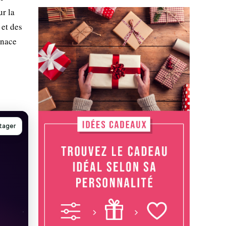
ur la
 et des
enace