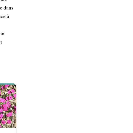
me dans
âce à
son
t