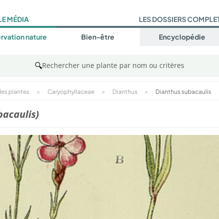
LE MÉDIA
LES DOSSIERS COMPLE
rvation nature
Bien-être
Encyclopédie
🔍
Rechercher une plante par nom ou critères
es plantes
>
Caryophyllaceae
>
Dianthus
>
Dianthus subacaulis
bacaulis)