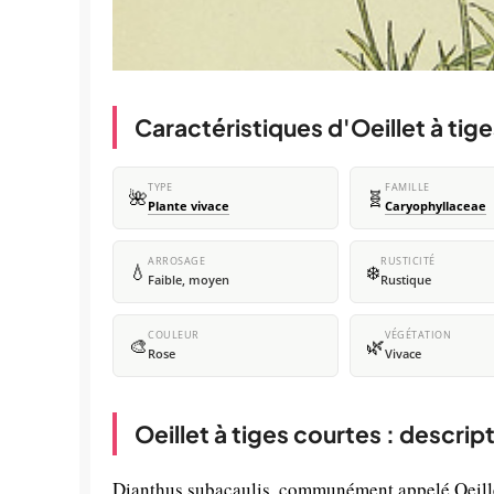
Caractéristiques d'Oeillet à tig
TYPE
FAMILLE
🌺
🧬
Plante vivace
Caryophyllaceae
ARROSAGE
RUSTICITÉ
💧
❄️
Faible, moyen
Rustique
COULEUR
VÉGÉTATION
🎨
🌿
Rose
Vivace
Oeillet à tiges courtes : descrip
Dianthus subacaulis, communément appelé Oeillet