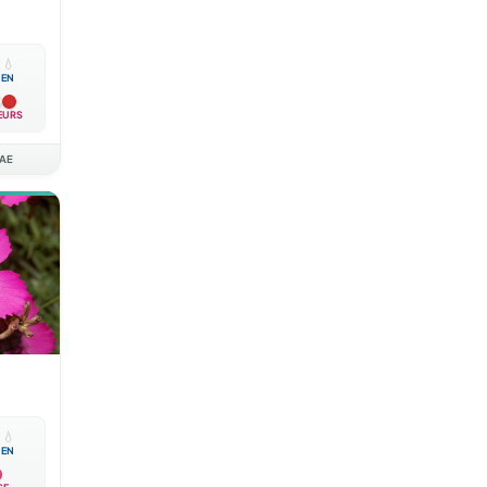

💧
EN
EURS
AE

💧
EN