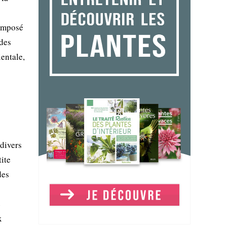
composé
 des
ientale,
 divers
tite
des
e
x