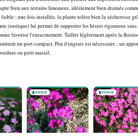
adapte bien aux terrains limoneux, idéalement bien drainés com
faible ; une fois installée, la plante tolère bien la sécheresse gr
ente (rustique) lui permet de supporter les hivers rigoureux sans
mne favorise l'enracinement. Tailler légèrement après la florai
intient un port compact. Peu d'engrais est nécessaire ; un appor
bordure ou petit massif.
🪴
VIVACE
🪴
VIVACE