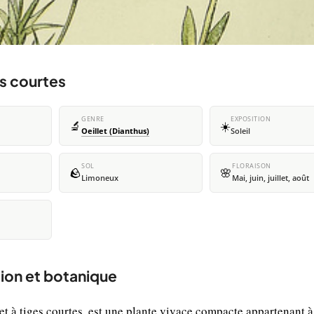
es courtes
GENRE
EXPOSITION
🔬
☀️
Oeillet (Dianthus)
Soleil
SOL
FLORAISON
🪨
🌸
Limoneux
Mai, juin, juillet, août
tion et botanique
 à tiges courtes, est une plante vivace compacte appartenant à