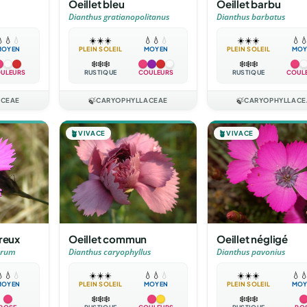
Oeillet bleu
Oeillet barbu
Dianthus gratianopolitanus
Dianthus barbatus

💧
💧
☀️
☀️
☀️
💧
💧
💧
☀️
☀️
☀️
💧

MOYEN
PLEIN SOLEIL
MOYEN
PLEIN SOLEIL
MOY
❄️
❄️
❄️
❄️
❄️
❄️
ULEURS
RUSTIQUE
COULEURS
RUSTIQUE
COUL
ACEAE
🍃
CARYOPHYLLACEAE
🍃
CARYOPHYLLACE
🪴
VIVACE
🪴
VIVACE
reux
Oeillet commun
Oeillet négligé
orum
Dianthus caryophyllus
Dianthus pavonius

💧
💧
☀️
☀️
☀️
💧
💧
💧
☀️
☀️
☀️
💧

MOYEN
PLEIN SOLEIL
MOYEN
PLEIN SOLEIL
MOY
❄️
❄️
❄️
❄️
❄️
❄️