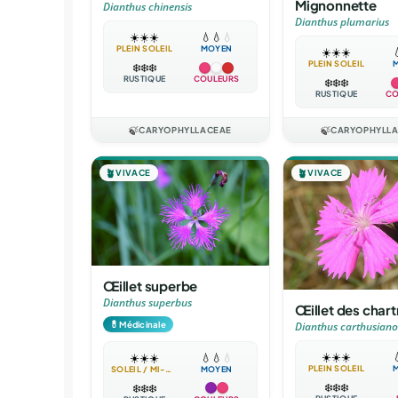
Mignonnette
Dianthus chinensis
Dianthus plumarius
☀️
☀️
☀️
💧
💧
💧
PLEIN SOLEIL
MOYEN
☀️
☀️
☀️

PLEIN SOLEIL
❄️
❄️
❄️
RUSTIQUE
COULEURS
❄️
❄️
❄️
RUSTIQUE
CO
🍃
CARYOPHYLLACEAE
🍃
CARYOPHYLL
🪴
VIVACE
🪴
VIVACE
Œillet superbe
Dianthus superbus
Œillet des chart
💊
Médicinale
Dianthus carthusian
☀️
☀️
☀️

☀️
☀️
☀️
💧
💧
💧
PLEIN SOLEIL
SOLEIL / MI-OMBRE
MOYEN
❄️
❄️
❄️
❄️
❄️
❄️