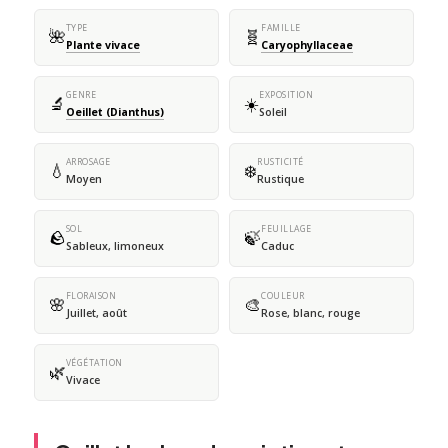
TYPE
FAMILLE
🌺
🧬
Plante vivace
Caryophyllaceae
GENRE
EXPOSITION
🔬
☀️
Oeillet (Dianthus)
Soleil
ARROSAGE
RUSTICITÉ
💧
❄️
Moyen
Rustique
SOL
FEUILLAGE
🪨
🍃
Sableux, limoneux
Caduc
FLORAISON
COULEUR
🌸
🎨
Juillet, août
Rose, blanc, rouge
VÉGÉTATION
🌿
Vivace