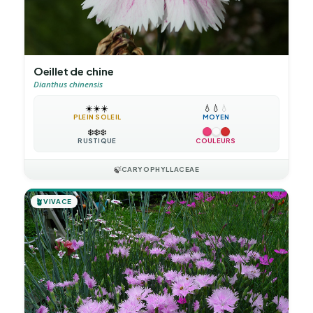
Oeillet de chine
Dianthus chinensis
☀️
☀️
☀️
💧
💧
💧
PLEIN SOLEIL
MOYEN
❄️
❄️
❄️
RUSTIQUE
COULEURS
🍃
CARYOPHYLLACEAE
🪴
VIVACE