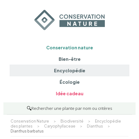
Conservation nature
Bien-être
Encyclopédie
Écologie
Idée cadeau
🔍
Rechercher une plante par nom ou critères
Conservation Nature
>
Biodiversité
>
Encyclopédie
des plantes
>
Caryophyllaceae
>
Dianthus
>
Dianthus barbatus