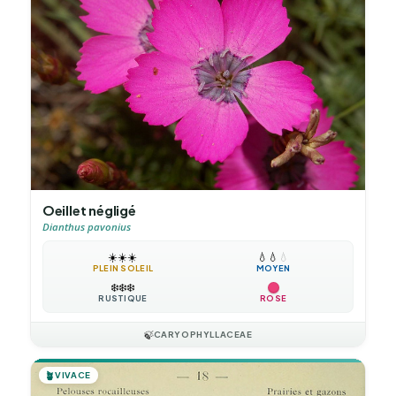
Oeillet négligé
Dianthus pavonius
☀️
☀️
☀️
💧
💧
💧
PLEIN SOLEIL
MOYEN
❄️
❄️
❄️
RUSTIQUE
ROSE
🍃
CARYOPHYLLACEAE
🪴
VIVACE