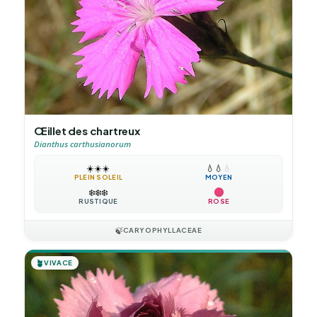
Œillet des chartreux
Dianthus carthusianorum
☀️
☀️
☀️
💧
💧
💧
PLEIN SOLEIL
MOYEN
❄️
❄️
❄️
RUSTIQUE
ROSE
🍃
CARYOPHYLLACEAE
🪴
VIVACE