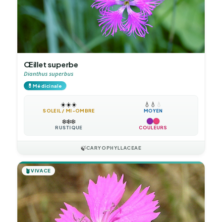
Œillet superbe
Dianthus superbus
💊
Médicinale
☀️
☀️
☀️
💧
💧
💧
SOLEIL / MI-OMBRE
MOYEN
❄️
❄️
❄️
RUSTIQUE
COULEURS
🍃
CARYOPHYLLACEAE
🪴
VIVACE