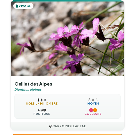
🪴
VIVACE
Oeillet des Alpes
Dianthus alpinus
☀️
☀️
☀️
💧
💧
💧
SOLEIL / MI-OMBRE
MOYEN
❄️
❄️
❄️
RUSTIQUE
COULEURS
🍃
CARYOPHYLLACEAE