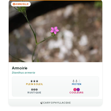
🌻
ANNUELLE
Armoirie
Dianthus armeria
☀️
☀️
☀️
💧
💧
💧
PLEIN SOLEIL
MOYEN
❄️
❄️
❄️
RUSTIQUE
COULEURS
🍃
CARYOPHYLLACEAE