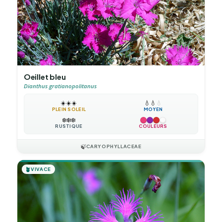
Oeillet bleu
Dianthus gratianopolitanus
☀️
☀️
☀️
💧
💧
💧
PLEIN SOLEIL
MOYEN
❄️
❄️
❄️
RUSTIQUE
COULEURS
🍃
CARYOPHYLLACEAE
🪴
VIVACE