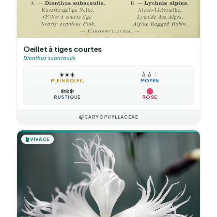
Oeillet à tiges courtes
Dianthus subacaulis
☀️
☀️
☀️
💧
💧
💧
PLEIN SOLEIL
MOYEN
❄️
❄️
❄️
RUSTIQUE
ROSE
🍃
CARYOPHYLLACEAE
🪴
VIVACE