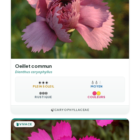
Oeillet commun
Dianthus caryophyllus
☀️
☀️
☀️
💧
💧
💧
PLEIN SOLEIL
MOYEN
❄️
❄️
❄️
RUSTIQUE
COULEURS
🍃
CARYOPHYLLACEAE
🪴
VIVACE