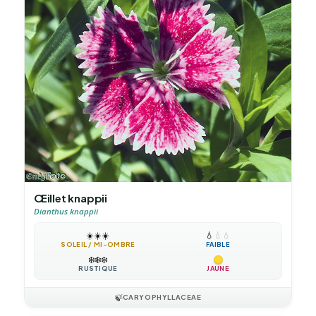
Œillet knappii
Dianthus knappii
☀️
☀️
☀️
💧
💧
💧
SOLEIL / MI-OMBRE
FAIBLE
❄️
❄️
❄️
RUSTIQUE
JAUNE
🍃
CARYOPHYLLACEAE