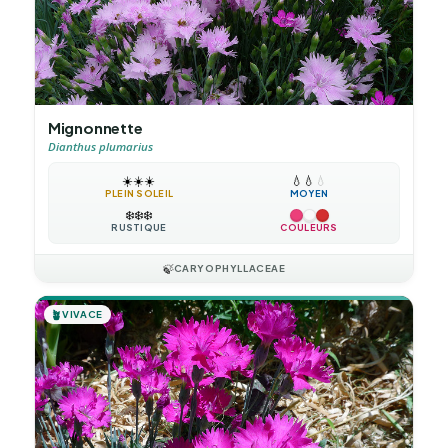
Mignonnette
Dianthus plumarius
☀️
☀️
☀️
💧
💧
💧
PLEIN SOLEIL
MOYEN
❄️
❄️
❄️
RUSTIQUE
COULEURS
🍃
CARYOPHYLLACEAE
🪴
VIVACE