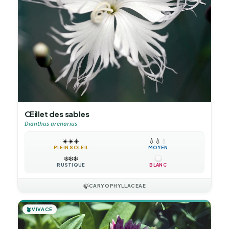
Œillet des sables
Dianthus arenarius
☀️
☀️
☀️
💧
💧
💧
PLEIN SOLEIL
MOYEN
❄️
❄️
❄️
RUSTIQUE
BLANC
🍃
CARYOPHYLLACEAE
🪴
VIVACE