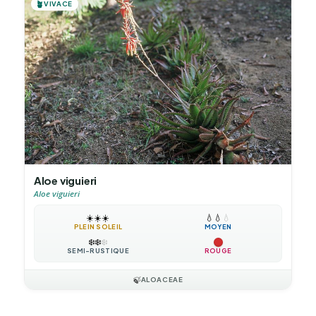
🪴
VIVACE
Aloe viguieri
Aloe viguieri
☀️
☀️
☀️
💧
💧
💧
PLEIN SOLEIL
MOYEN
❄️
❄️
❄️
SEMI-RUSTIQUE
ROUGE
🍃
ALOACEAE