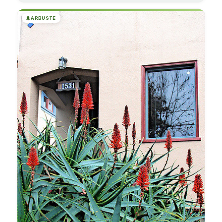
🌲
ARBUSTE