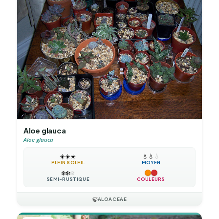
Aloe glauca
Aloe glauca
☀️
☀️
☀️
💧
💧
💧
PLEIN SOLEIL
MOYEN
❄️
❄️
❄️
SEMI-RUSTIQUE
COULEURS
🍃
ALOACEAE