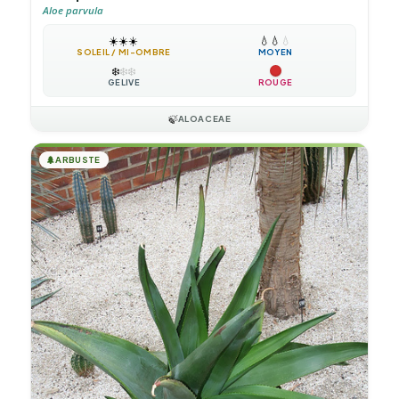
Aloe parvula
☀️
☀️
☀️
💧
💧
💧
SOLEIL / MI-OMBRE
MOYEN
❄️
❄️
❄️
GÉLIVE
ROUGE
🍃
ALOACEAE
🌲
ARBUSTE