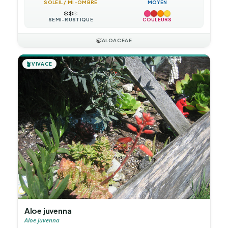
SOLEIL / MI-OMBRE
MOYEN
❄️
❄️
❄️
SEMI-RUSTIQUE
COULEURS
🍃
ALOACEAE
🪴
VIVACE
Aloe juvenna
Aloe juvenna