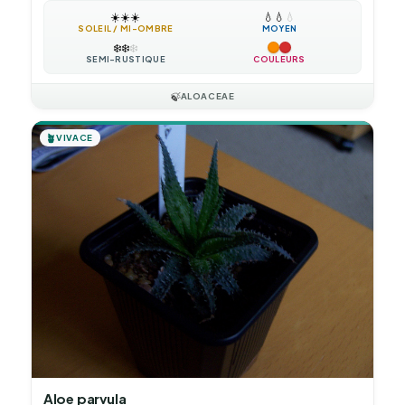
☀️
☀️
☀️
💧
💧
💧
SOLEIL / MI-OMBRE
MOYEN
❄️
❄️
❄️
SEMI-RUSTIQUE
COULEURS
🍃
ALOACEAE
🪴
VIVACE
Aloe parvula