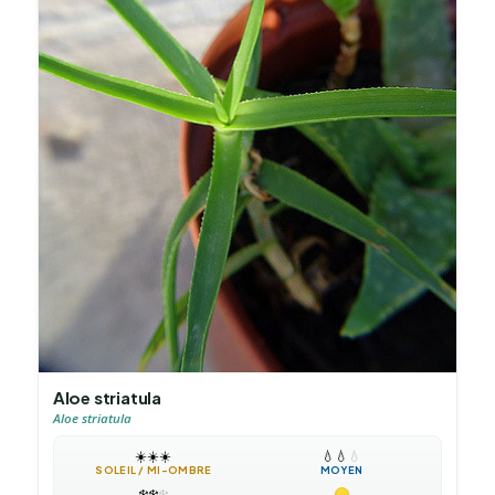
Aloe striatula
Aloe striatula
☀️
☀️
☀️
💧
💧
💧
SOLEIL / MI-OMBRE
MOYEN
❄️
❄️
❄️