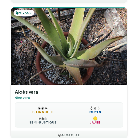
🪴
VIVACE
Aloès vera
Aloe vera
☀️
☀️
☀️
💧
💧
💧
PLEIN SOLEIL
MOYEN
❄️
❄️
❄️
SEMI-RUSTIQUE
JAUNE
🍃
ALOACEAE