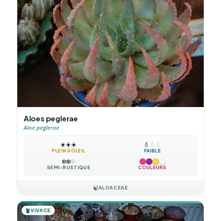
Aloes peglerae
Aloe peglerae
☀️
☀️
☀️
💧
💧
💧
PLEIN SOLEIL
FAIBLE
❄️
❄️
❄️
SEMI-RUSTIQUE
COULEURS
🍃
ALOACEAE
🪴
VIVACE