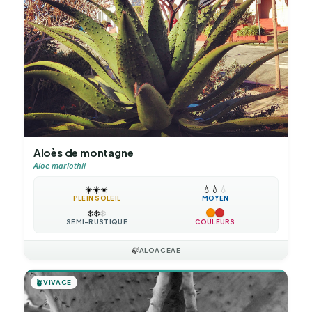
Aloès de montagne
Aloe marlothii
☀️
☀️
☀️
💧
💧
💧
PLEIN SOLEIL
MOYEN
❄️
❄️
❄️
SEMI-RUSTIQUE
COULEURS
🍃
ALOACEAE
🪴
VIVACE