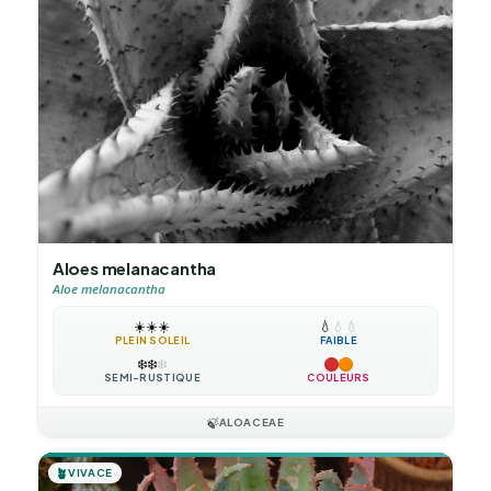
Aloes melanacantha
Aloe melanacantha
☀️
☀️
☀️
💧
💧
💧
PLEIN SOLEIL
FAIBLE
❄️
❄️
❄️
SEMI-RUSTIQUE
COULEURS
🍃
ALOACEAE
🪴
VIVACE