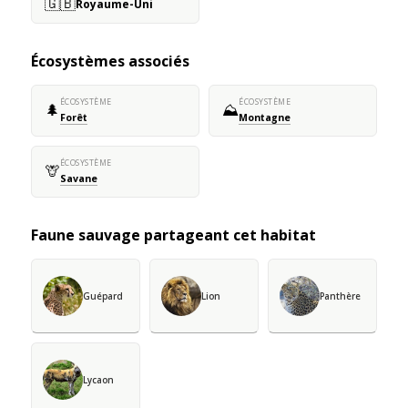
🇬🇧
Royaume-Uni
Écosystèmes associés
ÉCOSYSTÈME
ÉCOSYSTÈME
🌲
⛰️
Forêt
Montagne
ÉCOSYSTÈME
🦒
Savane
Faune sauvage partageant cet habitat
Guépard
Lion
Panthère
Lycaon