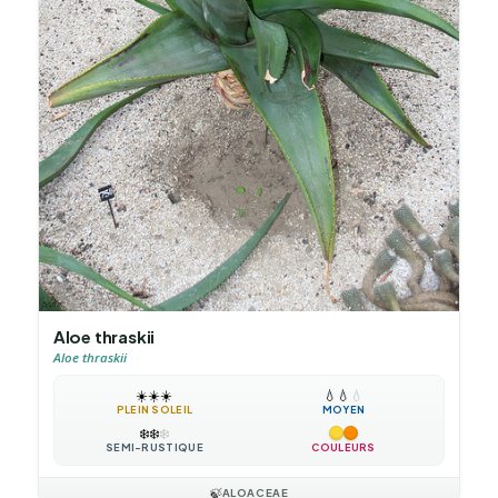
Aloe thraskii
Aloe thraskii
☀️
☀️
☀️
💧
💧
💧
PLEIN SOLEIL
MOYEN
❄️
❄️
❄️
SEMI-RUSTIQUE
COULEURS
🍃
ALOACEAE