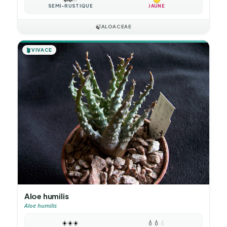
SEMI-RUSTIQUE
JAUNE
🍃
ALOACEAE
🪴
VIVACE
Aloe humilis
Aloe humilis
☀️
☀️
☀️
💧
💧
💧