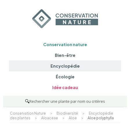
Conservation nature
Bien-être
Encyclopédie
Écologie
Idée cadeau
🔍
Rechercher une plante par nom ou critères
Conservation Nature
>
Biodiversité
>
Encyclopédie
des plantes
>
Aloaceae
>
Aloe
>
Aloe polyphylla