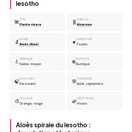
lesotho
TYPE
FAMILLE
🌺
🧬
Plante vivace
Aloaceae
GENRE
EXPOSITION
🔬
☀️
Aloès (Aloe)
Toutes
ARROSAGE
RUSTICITÉ
💧
❄️
Faible, moyen
Rustique
FEUILLAGE
FLORAISON
🍃
🌸
Persistant
Août, septembre
COULEUR
VÉGÉTATION
🎨
🌿
Orange, rouge
Vivace
Aloès spirale du lesotho :