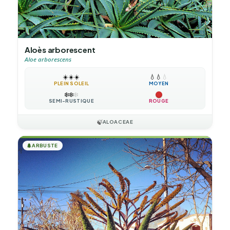
Aloès arborescent
Aloe arborescens
☀️
☀️
☀️
💧
💧
💧
PLEIN SOLEIL
MOYEN
❄️
❄️
❄️
SEMI-RUSTIQUE
ROUGE
🍃
ALOACEAE
🌲
ARBUSTE