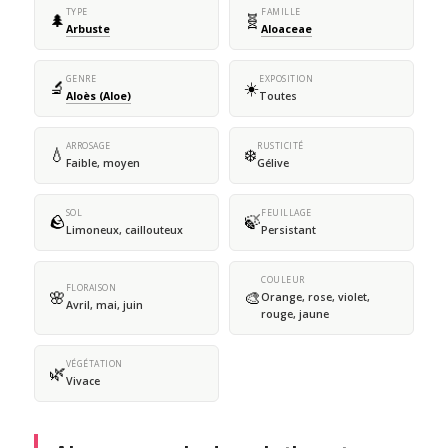
TYPE
FAMILLE
🌲
🧬
Arbuste
Aloaceae
GENRE
EXPOSITION
🔬
☀️
Aloès (Aloe)
Toutes
ARROSAGE
RUSTICITÉ
💧
❄️
Faible, moyen
Gélive
SOL
FEUILLAGE
🪨
🍃
Limoneux, caillouteux
Persistant
COULEUR
FLORAISON
🌸
🎨
Orange, rose, violet,
Avril, mai, juin
rouge, jaune
VÉGÉTATION
🌿
Vivace