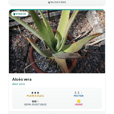
🍃
ALOACEAE
🪴
VIVACE
Aloès vera
Aloe vera
☀️
☀️
☀️
💧
💧
💧
PLEIN SOLEIL
MOYEN
❄️
❄️
❄️
SEMI-RUSTIQUE
JAUNE