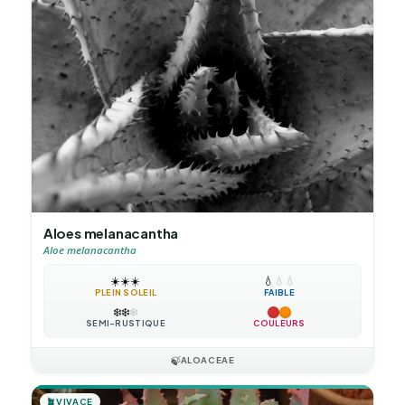
Aloes melanacantha
Aloe melanacantha
☀️
☀️
☀️
💧
💧
💧
PLEIN SOLEIL
FAIBLE
❄️
❄️
❄️
SEMI-RUSTIQUE
COULEURS
🍃
ALOACEAE
🪴
VIVACE