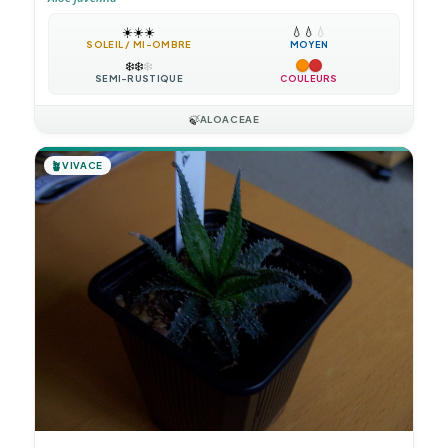
☀️
☀️
☀️
💧
💧
💧
SOLEIL / MI-OMBRE
MOYEN
❄️
❄️
❄️
SEMI-RUSTIQUE
COULEURS
🍃
ALOACEAE
🪴
VIVACE