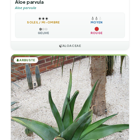
Aloe parvula
Aloe parvula
☀️
☀️
☀️
💧
💧
💧
SOLEIL / MI-OMBRE
MOYEN
❄️
❄️
❄️
GÉLIVE
ROUGE
🍃
ALOACEAE
🌲
ARBUSTE