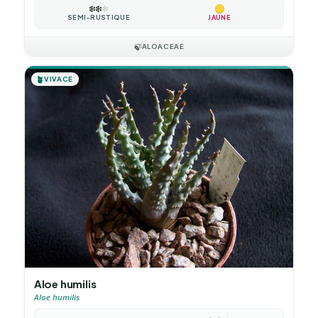
❄️
❄️
❄️
SEMI-RUSTIQUE
JAUNE
🍃
ALOACEAE
🪴
VIVACE
Aloe humilis
Aloe humilis