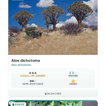
Aloe dichotoma
Aloe dichotoma
☀️
☀️
☀️
💧
💧
💧
SOLEIL / MI-OMBRE
MOYEN
❄️
❄️
❄️
SEMI-RUSTIQUE
JAUNE
🍃
ALOACEAE
🪴
VIVACE