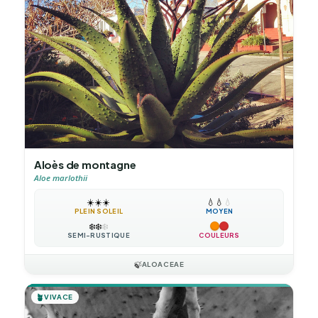
Aloès de montagne
Aloe marlothii
☀️
☀️
☀️
💧
💧
💧
PLEIN SOLEIL
MOYEN
❄️
❄️
❄️
SEMI-RUSTIQUE
COULEURS
🍃
ALOACEAE
🪴
VIVACE