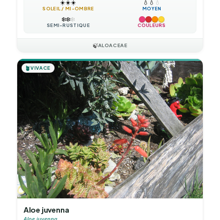
☀️
☀️
☀️
💧
💧
💧
SOLEIL / MI-OMBRE
MOYEN
❄️
❄️
❄️
SEMI-RUSTIQUE
COULEURS
🍃
ALOACEAE
🪴
VIVACE
Aloe juvenna
Aloe juvenna