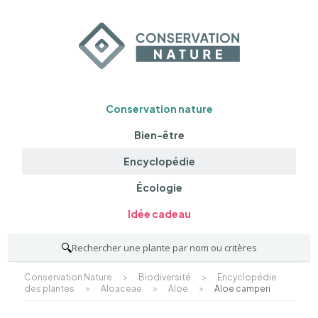
Conservation nature
Bien-être
Encyclopédie
Écologie
Idée cadeau
🔍
Rechercher une plante par nom ou critères
Conservation Nature
>
Biodiversité
>
Encyclopédie
des plantes
>
Aloaceae
>
Aloe
>
Aloe camperi