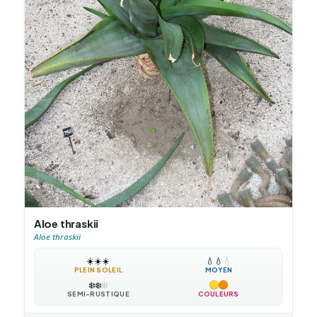
Aloe thraskii
Aloe thraskii
☀️
☀️
☀️
💧
💧
💧
PLEIN SOLEIL
MOYEN
❄️
❄️
❄️
SEMI-RUSTIQUE
COULEURS