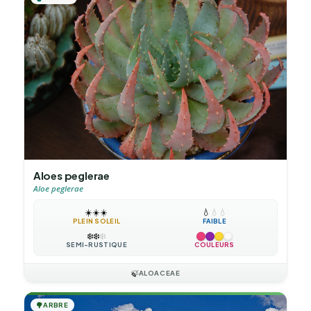
Aloes peglerae
Aloe peglerae
☀️
☀️
☀️
💧
💧
💧
PLEIN SOLEIL
FAIBLE
❄️
❄️
❄️
SEMI-RUSTIQUE
COULEURS
🍃
ALOACEAE
🌳
ARBRE