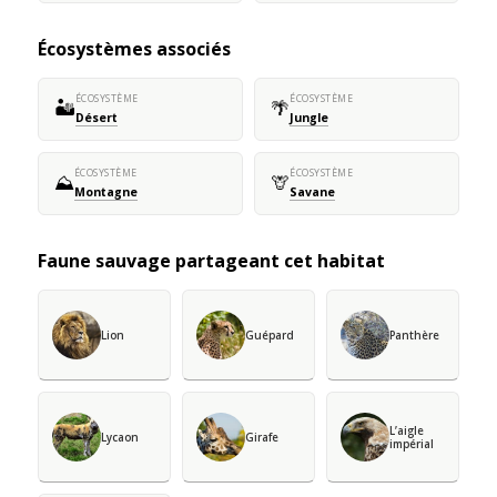
Écosystèmes associés
ÉCOSYSTÈME
ÉCOSYSTÈME
🏜️
🌴
Désert
Jungle
ÉCOSYSTÈME
ÉCOSYSTÈME
⛰️
🦒
Montagne
Savane
Faune sauvage partageant cet habitat
Lion
Guépard
Panthère
L’aigle
Lycaon
Girafe
impérial