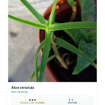
Aloe striatula
Aloe striatula
☀️
☀️
☀️
💧
💧
💧
SOLEIL / MI-OMBRE
MOYEN