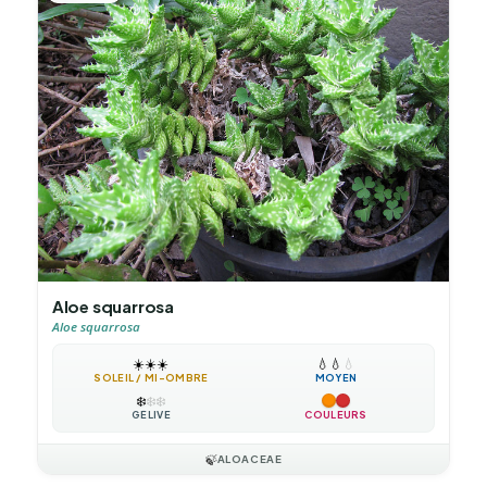
Aloe squarrosa
Aloe squarrosa
☀️
☀️
☀️
💧
💧
💧
SOLEIL / MI-OMBRE
MOYEN
❄️
❄️
❄️
GÉLIVE
COULEURS
🍃
ALOACEAE