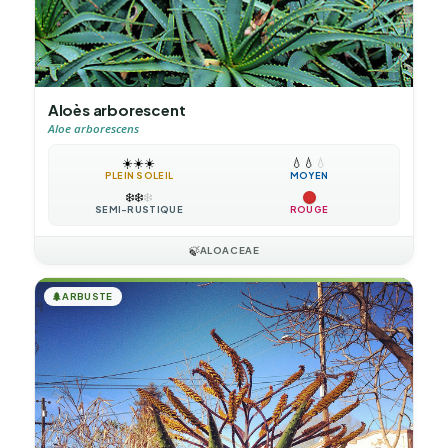
Aloès arborescent
Aloe arborescens
☀️
☀️
☀️
💧
💧
💧
PLEIN SOLEIL
MOYEN
❄️
❄️
❄️
SEMI-RUSTIQUE
ROUGE
🍃
ALOACEAE
🌲
ARBUSTE