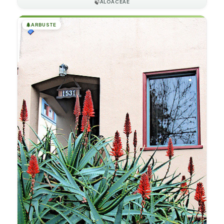
🍃
ALOACEAE
🌲
ARBUSTE