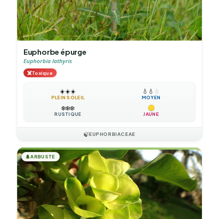
Euphorbe épurge
Euphorbia lathyris
☠️
Toxique
☀️
☀️
☀️
💧
💧
💧
PLEIN SOLEIL
MOYEN
❄️
❄️
❄️
RUSTIQUE
JAUNE
🍃
EUPHORBIACEAE
🌲
ARBUSTE