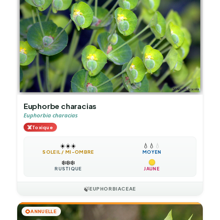
Euphorbe characias
Euphorbia characias
☠️
Toxique
☀️
☀️
☀️
💧
💧
💧
SOLEIL / MI-OMBRE
MOYEN
❄️
❄️
❄️
RUSTIQUE
JAUNE
🍃
EUPHORBIACEAE
🌻
ANNUELLE