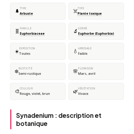
TYPE
TYPE
🌲
☠️
Arbuste
Plante toxique
FAMILLE
GENRE
🧬
🔬
Euphorbiaceae
Euphorbe (Euphorbia)
EXPOSITION
ARROSAGE
☀️
💧
Toutes
Faible
RUSTICITÉ
FLORAISON
❄️
🌸
Semi-rustique
Mars, avril
COULEUR
VÉGÉTATION
🎨
🌿
Rouge, violet, brun
Vivace
Synadenium : description et
botanique