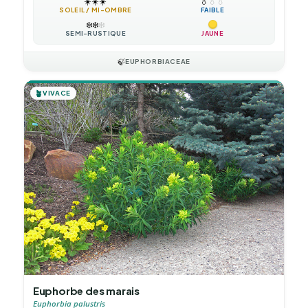
☀️
☀️
☀️
💧
💧
💧
SOLEIL / MI-OMBRE
FAIBLE
❄️
❄️
❄️
SEMI-RUSTIQUE
JAUNE
🍃
EUPHORBIACEAE
🪴
VIVACE
Euphorbe des marais
Euphorbia palustris