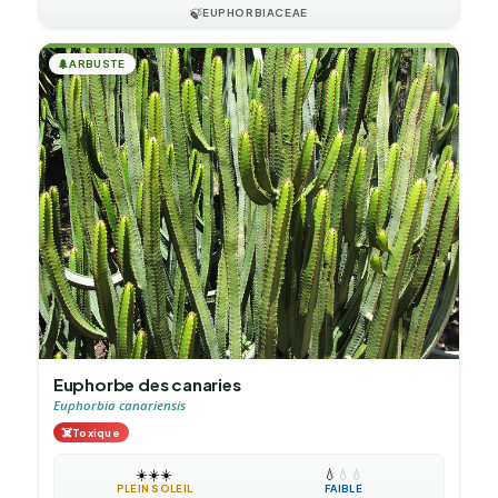
🍃
EUPHORBIACEAE
🌲
ARBUSTE
Euphorbe des canaries
Euphorbia canariensis
☠️
Toxique
☀️
☀️
☀️
💧
💧
💧
PLEIN SOLEIL
FAIBLE