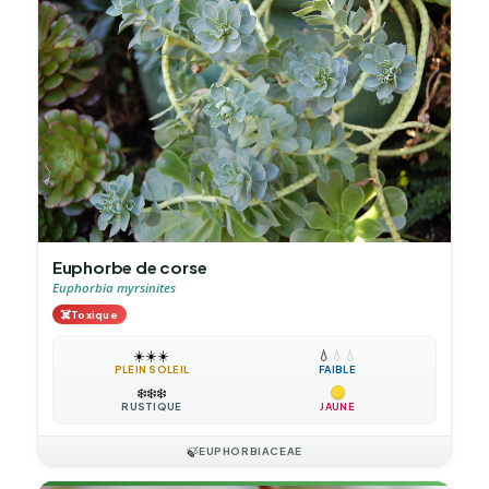
Euphorbe de corse
Euphorbia myrsinites
☠️
Toxique
☀️
☀️
☀️
💧
💧
💧
PLEIN SOLEIL
FAIBLE
❄️
❄️
❄️
RUSTIQUE
JAUNE
🍃
EUPHORBIACEAE