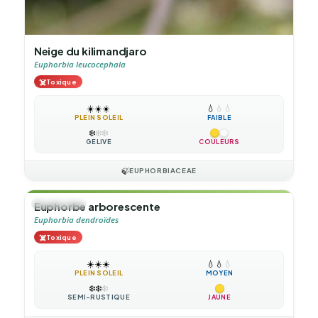
Neige du kilimandjaro
Euphorbia leucocephala
☠️
Toxique
☀️
☀️
☀️
💧
💧
💧
PLEIN SOLEIL
FAIBLE
❄️
❄️
❄️
GÉLIVE
COULEURS
🍃
EUPHORBIACEAE
🌲
ARBUSTE
Euphorbe arborescente
Euphorbia dendroïdes
☠️
Toxique
☀️
☀️
☀️
💧
💧
💧
PLEIN SOLEIL
MOYEN
❄️
❄️
❄️
SEMI-RUSTIQUE
JAUNE