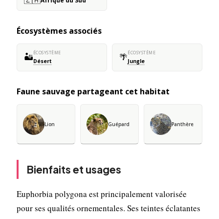
Afrique du Sud
Écosystèmes associés
ÉCOSYSTÈME
ÉCOSYSTÈME
🏜️
🌴
Désert
Jungle
Faune sauvage partageant cet habitat
Lion
Guépard
Panthère
Bienfaits et usages
Euphorbia polygona est principalement valorisée
pour ses qualités ornementales. Ses teintes éclatantes