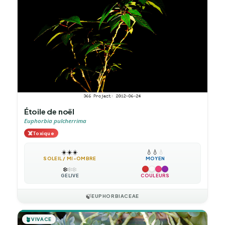
Étoile de noël
Euphorbia pulcherrima
☠️
Toxique
☀️
☀️
☀️
💧
💧
💧
SOLEIL / MI-OMBRE
MOYEN
❄️
❄️
❄️
GÉLIVE
COULEURS
🍃
EUPHORBIACEAE
🪴
VIVACE