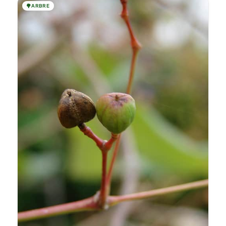
🌳
ARBRE