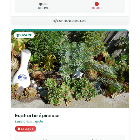
❄️
❄️
❄️
GÉLIVE
ROUGE
🍃
EUPHORBIACEAE
🪴
VIVACE
Euphorbe épineuse
Euphorbia rigida
☠️
Toxique