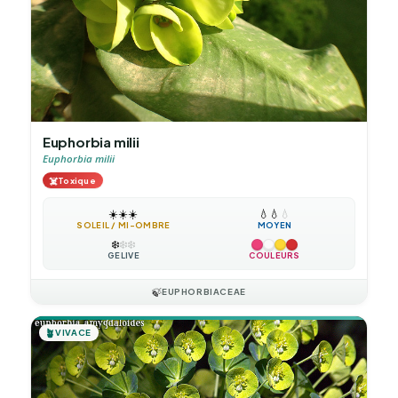
Euphorbia milii
Euphorbia milii
☠️
Toxique
☀️
☀️
☀️
💧
💧
💧
SOLEIL / MI-OMBRE
MOYEN
❄️
❄️
❄️
GÉLIVE
COULEURS
🍃
EUPHORBIACEAE
🪴
VIVACE