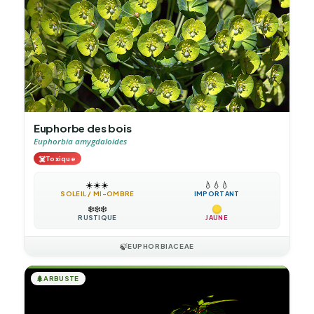
Euphorbe des bois
Euphorbia amygdaloides
☠️
Toxique
☀️
☀️
☀️
💧
💧
💧
SOLEIL / MI-OMBRE
IMPORTANT
❄️
❄️
❄️
RUSTIQUE
JAUNE
🍃
EUPHORBIACEAE
🌲
ARBUSTE