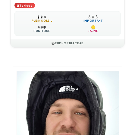
☠️
Toxique
☀️
☀️
☀️
💧
💧
💧
PLEIN SOLEIL
IMPORTANT
❄️
❄️
❄️
RUSTIQUE
JAUNE
🍃
EUPHORBIACEAE