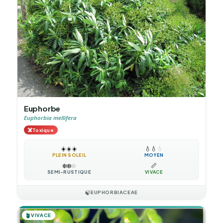
Euphorbe
Euphorbia mellifera
☠️
Toxique
☀️
☀️
☀️
💧
💧
💧
PLEIN SOLEIL
MOYEN
❄️
❄️
❄️
📏
SEMI-RUSTIQUE
VIVACE
🍃
EUPHORBIACEAE
🪴
VIVACE