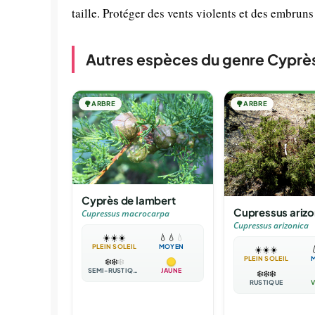
taille. Protéger des vents violents et des embruns
Autres espèces du genre Cyprè
🌳
ARBRE
🌳
ARBRE
Cyprès de lambert
Cupressus arizo
Cupressus macrocarpa
Cupressus arizonica
☀️
☀️
☀️
💧
💧
💧
PLEIN SOLEIL
MOYEN
☀️
☀️
☀️

PLEIN SOLEIL
❄️
❄️
❄️
SEMI-RUSTIQUE
JAUNE
❄️
❄️
❄️
RUSTIQUE
V