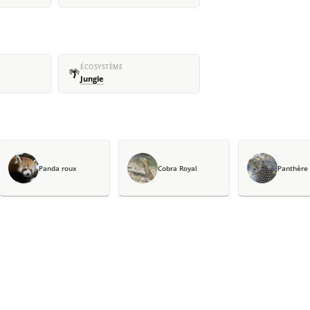
ÉCOSYSTÈME
🌴
Jungle
Panda roux
Cobra Royal
Panthère