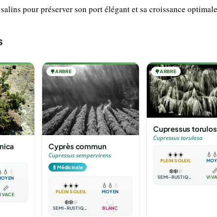
 salins pour préserver son port élégant et sa croissance optimale
s
🌳
ARBRE
🌳
ARBRE
Cupressus torulo
Cupressus torulosa
nica
Cyprès commun
☀️
☀️
☀️
💧

Cupressus sempervirens
PLEIN SOLEIL
MOY
💊
Médicinale
❄️
❄️
❄️


💧
💧
SEMI-RUSTIQUE
VIV
MOYEN
☀️
☀️
☀️
💧
💧
💧
📏
PLEIN SOLEIL
MOYEN
IVACE
❄️
❄️
❄️
SEMI-RUSTIQUE
BLANC