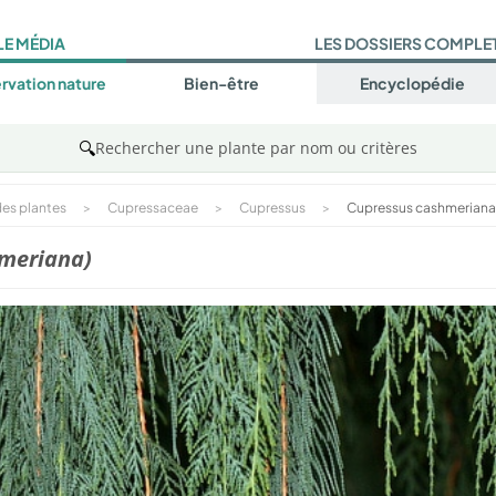
LE MÉDIA
LES DOSSIERS COMPLE
rvation nature
Bien-être
Encyclopédie
🔍
Rechercher une plante par nom ou critères
es plantes
>
Cupressaceae
>
Cupressus
>
Cupressus cashmeriana
hmeriana)