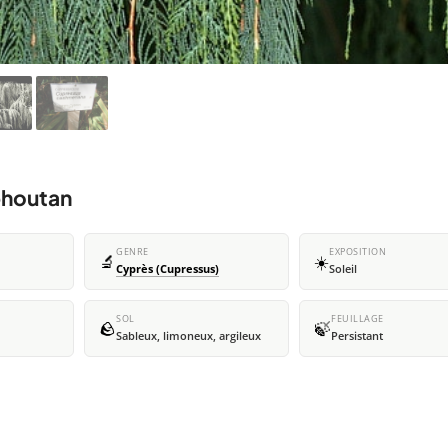
bhoutan
GENRE
EXPOSITION
🔬
☀️
Cyprès (Cupressus)
Soleil
SOL
FEUILLAGE
🪨
🍃
Sableux, limoneux, argileux
Persistant