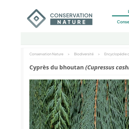
Conse
Conservation Nature
>
Biodiversité
>
Encyclopédie d
Cyprès du bhoutan
(Cupressus cas