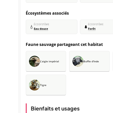
Écosystèmes associés
ÉCOSYSTÈME
ÉCOSYSTÈME
💧
🌲
Eau douce
Forêt
Faune sauvage partageant cet habitat
L’aigle impérial
Buffle d'Inde
Tigre
Bienfaits et usages