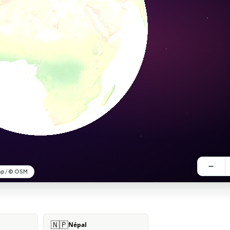
🇳🇵
Népal