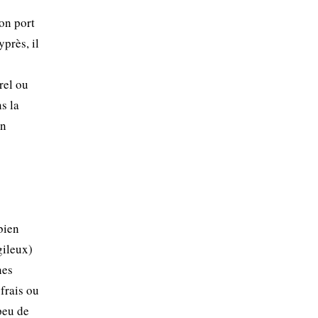
on port
près, il
rel ou
ns la
en
bien
gileux)
nes
frais ou
peu de