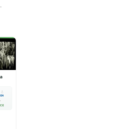
.
sa

💧
EN

ACE