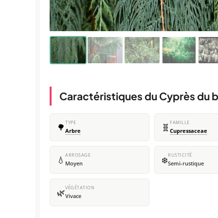
Caractéristiques du Cyprès du 
TYPE
FAMILLE
🌳
🧬
Arbre
Cupressaceae
ARROSAGE
RUSTICITÉ
💧
❄️
Moyen
Semi-rustique
VÉGÉTATION
🌿
Vivace