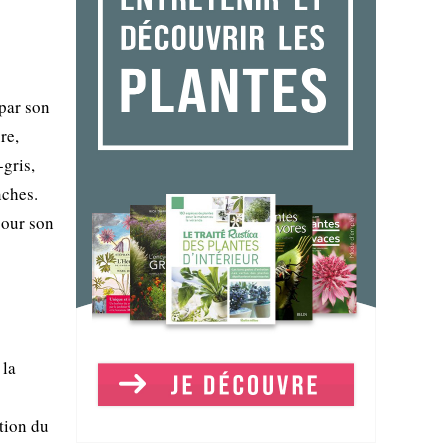
par son
re,
-gris,
nches.
pour son
 la
ation du