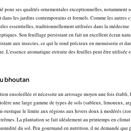
é pour ses qualités ornementales exceptionnelles, notamment s
 dans les jardins contemporains et formels. Comme les autres cy
iles essentielles, traditionnellement utilisées dans la médecine
ptiques. Son feuillage persistant en fait un excellent écran natu
ésistant aux insectes, ce qui le rend précieux en menuiserie et da
ne. L'essence aromatique extraite des feuilles peut être utilisée 
du bhoutan
ion ensoleillée et nécessite un arrosage moyen une fois établi, 
l tolère une large gamme de types de sols (sableux, limoneux, ar
emi-rustique le limite aux régions aux hivers doux à modérés (zo
trêmes. La plantation se fait idéalement au printemps en climat 
l'humidité du sol. Peu gourmand en nutrition, il ne demande que 